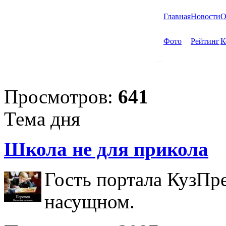
Главная
Новости
О
Фото
Рейтинг
К
Просмотров:
641
Тема дня
Школа не для прикола
Гость портала КузПр
насущном.