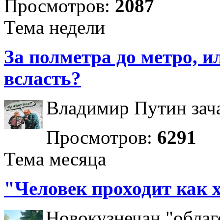
Просмотров:
2087
Тема недели
За полметра до метро, ил
всласть?
Владимир Путин зача
Просмотров:
6291
Тема месяца
"Человек проходит как 
Новокузнечан "облаг