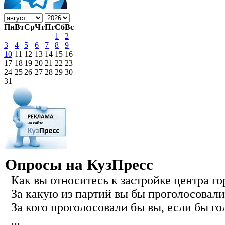
Пн
Вт
Ср
Чт
Пт
Сб
Вс
1
2
3
4
5
6
7
8
9
10
11
12
13
14
15
16
17
18
19
20
21
22
23
24
25
26
27
28
29
30
31
Опросы на КузПресс
Как вы относитесь к застройке центра го
За какую из партий вы бы проголосовали
За кого проголосовали бы вы, если бы го
...