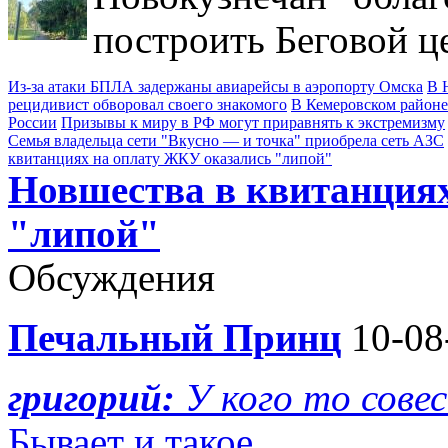
построить Беговой ц
Из-за атаки БПЛА задержаны авиарейсы в аэропорту Омска
В 
рецидивист обворовал своего знакомого
В Кемеровском районе
России
Призывы к миру в РФ могут приравнять к экстремизму
Семья владельца сети "Вкусно — и точка" приобрела сеть АЗС
квитанциях на оплату ЖКУ оказались "липой"
Новшества в квитанция
"липой"
Обсуждения
Печальный Принц
10-08
григорий:
У кого то сове
Бывает и такое