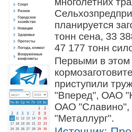
многолетних тра
Спорт
Сельхозпредпри
Разное
Городское
планируется заг
хозяйство
Новации
тонн сена, 33 3
Здоровье
Протесты
47 177 тонн сил
Погода, климат
Вооружённые
Первыми в этом 
конфликты
кормозаготовит
приступили тру
"Вперед", ОАО "
Пн
Вт
Ср
Чт
Пт
Сб
Вс
ОАО "Славино"
1
2
3
4
5
6
7
8
9
"Металлург".
10
11
12
13
14
15
16
17
18
19
20
21
22
23
Источник:
Пре
24
25
26
27
28
29
30