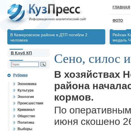
ГЛАВНАЯ
ФОТО
В Кемеровском районе в ДТП погибли 2
Рейхан К
человека
медаль Ч
В Клуб КП
Сено, силос 
В хозяйствах 
Рубрики
района началас
Экономика
Культура
кормов.
Экология
Происшествия
По оперативным
Криминал
Общество
июня скошено 26
Политика
Выборы