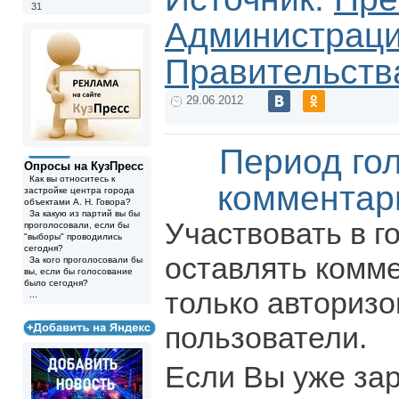
31
Администрац
Правительств
29.06.2012
Период го
Опросы на КузПресс
Как вы относитесь к
комментар
застройке центра города
объектами А. Н. Говора?
За какую из партий вы бы
Участвовать в г
проголосовали, если бы
"выборы" проводились
сегодня?
оставлять комм
За кого проголосовали бы
вы, если бы голосование
было сегодня?
только авториз
...
пользователи.
Если Вы уже за