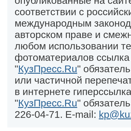
опубликованные на сайт
соответствии с российск
международным законод
авторском праве и смеж
любом использовании те
фотоматериалов ссылка
"
КузПресс.Ru
" обязател
или частичной перепеча
в интернете гиперссылка
"
КузПресс.Ru
" обязатель
226-04-71. E-mail:
kp@kuz