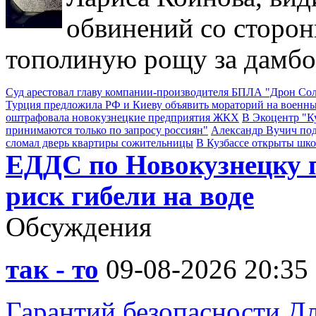
обвинений со сторон
тополиную рощу за дамбо
Суд арестовал главу компании-производителя БПЛА "Дрон С
Турция предложила РФ и Киеву объявить мораторий на военны
оштрафовала новокузнецкие предприятия ЖКХ
В Экоцентр "К
принимаются только по запросу россиян"
Александр Вучич по
сломал дверь квартиры сожительницы
В Кузбассе открыты шк
ЕДДС по Новокузнецку п
риск гибели на воде
Обсуждения
так - то
09-08-2026 20:35
Гарантий безопасности Дл