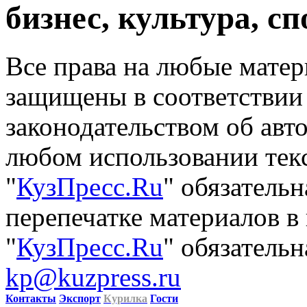
бизнес, культура, сп
Все права на любые матер
защищены в соответствии
законодательством об авт
любом использовании тек
"
КузПресс.Ru
" обязатель
перепечатке материалов в
"
КузПресс.Ru
" обязательн
kp@kuzpress.ru
Контакты
Экспорт
Курилка
Гости