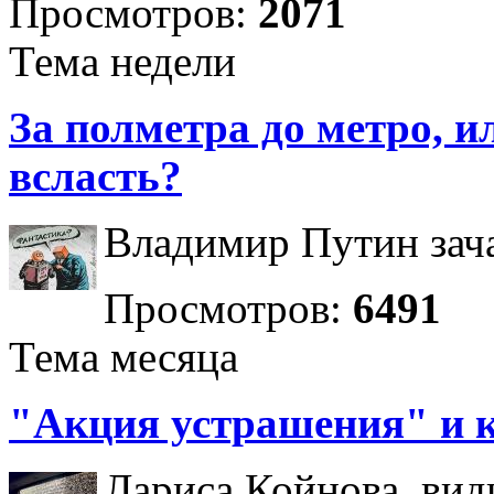
Просмотров:
2071
Тема недели
За полметра до метро, ил
всласть?
Владимир Путин зача
Просмотров:
6491
Тема месяца
"Акция устрашения" и 
Лариса Койнова, вид