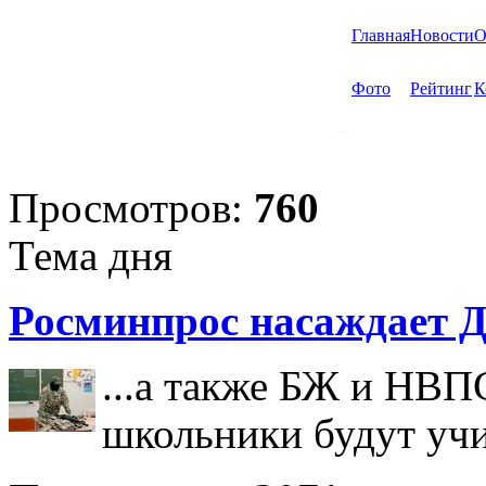
Главная
Новости
О
Фото
Рейтинг
К
Просмотров:
760
Тема дня
Росминпрос насаждает Д
...а также БЖ и НВП
школьники будут учи