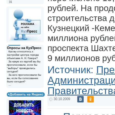
31
рублей. На про
строительства д
Кузнецкий -Кеме
миллиона рубле
проспекта Шахт
Опросы на КузПресс
Как вы относитесь к
9 миллионов руб
застройке центра города
объектами А. Н. Говора?
За какую из партий вы бы
проголосовали, если бы
Источник:
Пре
"выборы" проводились
сегодня?
За кого проголосовали бы
Администрац
вы, если бы голосование
было сегодня?
...
Правительств
30.10.2009