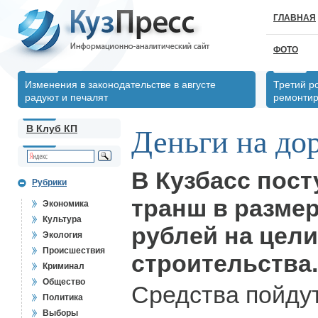
ГЛАВНАЯ
ФОТО
Изменения в законодательстве в августе
Третий р
радуют и печалят
ремонтир
В Клуб КП
Деньги на до
В Кузбасс пос
Рубрики
транш в размер
Экономика
Культура
рублей на цел
Экология
Происшествия
строительства.
Криминал
Общество
Средства пойду
Политика
Выборы