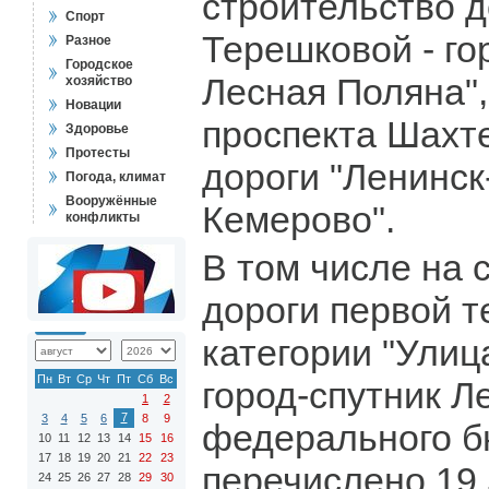
строительство д
Спорт
Терешковой - го
Разное
Городское
Лесная Поляна",
хозяйство
Новации
проспекта Шахт
Здоровье
Протесты
дороги "Ленинск
Погода, климат
Вооружённые
Кемерово".
конфликты
В том числе на 
дороги первой т
категории "Улиц
Пн
Вт
Ср
Чт
Пт
Сб
Вс
город-спутник Л
1
2
7
3
4
5
6
8
9
федерального 
10
11
12
13
14
15
16
17
18
19
20
21
22
23
перечислено 19
24
25
26
27
28
29
30