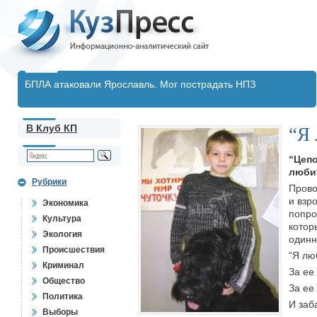
БПЛА атаковали Ярославль. Мог пострадать НПЗ
В Клуб КП
“Я 
“Цепо
люби
Рубрики
Прово
и взр
Экономика
попро
Культура
котор
Экология
одинн
Происшествия
“Я лю
Криминал
За ее
Общество
За ее
Политика
И заб
Выборы