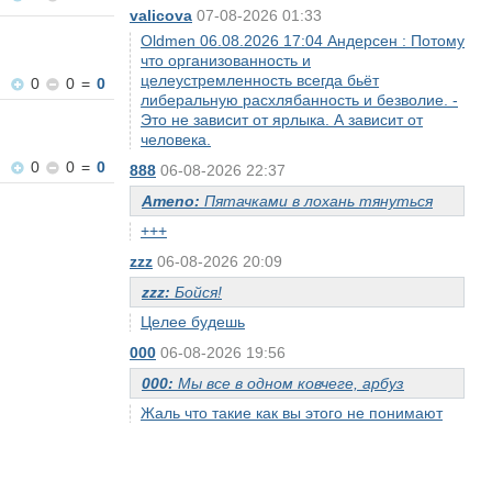
valicova
07-08-2026 01:33
Oldmen 06.08.2026 17:04 Андерсен : Потому
что организованность и
целеустремленность всегда бьёт
0
0
=
0
либеральную расхлябанность и безволие. -
Это не зависит от ярлыка. А зависит от
человека.
0
0
=
0
888
06-08-2026 22:37
Ameno:
Пятачками в лохань тянуться
+++
zzz
06-08-2026 20:09
zzz:
Бойся!
Целее будешь
000
06-08-2026 19:56
000:
Мы все в одном ковчеге, арбуз
Жаль что такие как вы этого не понимают