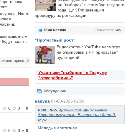
 Шерегешева
на "выборах" в сентябре текущего
зже.
года. ЦИК РФ завершил
ачурова, Настя
процедуру их регистрации.
 новая
частник
Тема месяца
Просмотров:
8427
мным животным
"Протестный рост"
 будут видеть
Видеохостинг YouTube несмотря
на блокировки в РФ прирастает
аудиторией.
омментариев:
5
Участники "выборов" в Госдуму
"отжеребились"
Обсуждения
дадуда
07-08-2026 02:08
0
0
=
0
так - то:
Зрелые женщины самые
Законопомлушные. Вырастили детей.
Муж...
Молодые апетитнее
0
0
=
0