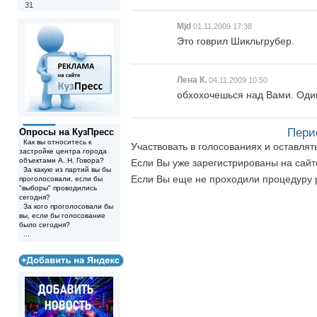
31
Mjd
01.11.2009 17:38
Это говрил Шикльгрубер.
Лена К.
04.11.2009 10:50
обхохочешься над Вами. Один
Пери
Опросы на КузПресс
Как вы относитесь к
Участвовать в голосованиях и оставля
застройке центра города
объектами А. Н. Говора?
Если Вы уже зарегистрированы на сай
За какую из партий вы бы
Если Вы еще не проходили процедуру 
проголосовали, если бы
"выборы" проводились
сегодня?
За кого проголосовали бы
вы, если бы голосование
было сегодня?
...