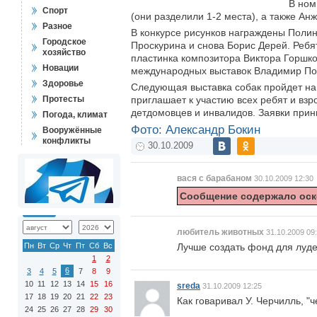
В ном
Спорт
(они разделили 1-2 места), а также А
Разное
В конкурсе рисунков награждены Поли
Городское
Проскурина и снова Борис Дерей. Ребят
хозяйство
пластинка композитора Виктора Горшко
Новации
международных выставок Владимир По
Здоровье
Следующая выставка собак пройдет на
Протесты
приглашает к участию всех ребят и взр
детдомовцев и инвалидов. Заявки при
Погода, климат
Фото: Александр Бокин
Вооружённые
конфликты
30.10.2009
вася с барабаном
30.10.2009 12:30
Сообщение содержало оск
любитель животных
31.10.2009 09
Пн
Вт
Ср
Чт
Пт
Сб
Вс
Лучше создать фонд для лудей 
1
2
6
3
4
5
7
8
9
10
11
12
13
14
15
16
sreda
31.10.2009 12:25
17
18
19
20
21
22
23
Как говаривал У. Черчилль, "
24
25
26
27
28
29
30