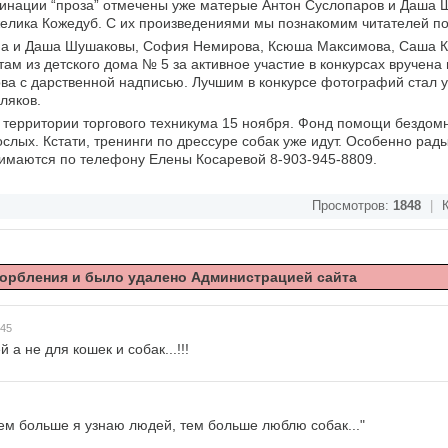
инации “проза” отмечены уже матерые Антон Суслопаров и Даша
нжелика Кожедуб. С их произведениями мы познакомим читателей по
на и Даша Шушаковы, София Немирова, Ксюша Максимова, Саша К
ам из детского дома № 5 за активное участие в конкурсах вручена
ва с дарственной надписью. Лучшим в конкурсе фотографий стал у
ляков.
 территории торгового техникума 15 ноября. Фонд помощи бездо
ослых. Кстати, тренинги по дрессуре собак уже идут. Особенно рады
нимаются по телефону Елены Косаревой 8-903-945-8809.
Просмотров:
1848
|
К
орбления и было удалено Администрацией сайта
:45
а не для кошек и собак...!!!
чем больше я узнаю людей, тем больше люблю собак..."