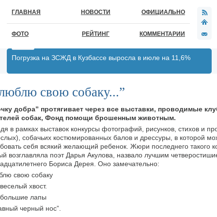
ГЛАВНАЯ
НОВОСТИ
ОФИЦИАЛЬНО
ФОТО
РЕЙТИНГ
КОММЕНТАРИИ
Погрузка на ЗСЖД в Кузбассе выросла в июле на 11,6%
люблю свою собаку...”
чку добра” протягивает через все выставки, проводимые кл
телей собак, Фонд помощи брошенным животным.
дя в рамках выставок конкурсы фотографий, рисунков, стихов и пр
ослых), собачьих костюмированных балов и дрессуры, в которой мо
бовать себя всякий желающий ребенок. Жюри последнего такого ко
ый возглавляла поэт Дарья Акулова, назвало лучшим четверостиши
адцатилетнего Бориса Дерея. Оно замечательно:
блю свою собаку
 веселый хвост.
 большие лапы
авный черный нос”.