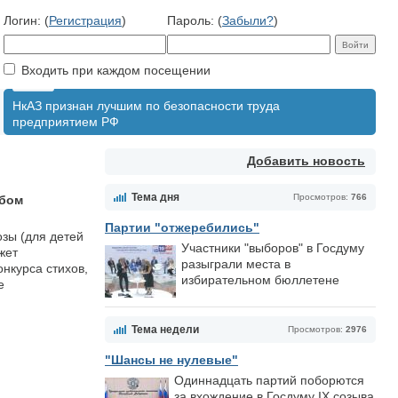
Логин: (
Регистрация
)
Пароль: (
Забыли?
)
Входить при каждом посещении
НкАЗ признан лучшим по безопасности труда
предприятием РФ
Добавить новость
Тема дня
Просмотров:
766
убом
Партии "отжеребились"
озы (для детей
Участники "выборов" в Госдуму
жет
разыграли места в
нкурса стихов,
избирательном бюллетене
е
Тема недели
Просмотров:
2976
"Шансы не нулевые"
Одиннадцать партий поборются
за вхождение в Госдуму IX созыва