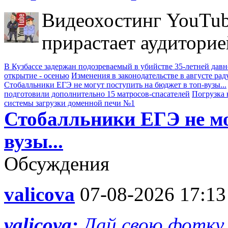
Видеохостинг YouTub
прирастает аудиторие
В Кузбассе задержан подозреваемый в убийстве 35-летней дав
открытие - осенью
Изменения в законодательстве в августе рад
Стобалльники ЕГЭ не могут поступить на бюджет в топ-вузы...
подготовили дополнительно 15 матросов-спасателей
Погрузка 
системы загрузки доменной печи №1
Стобалльники ЕГЭ не мо
вузы...
Обсуждения
valicova
07-08-2026 17:13
valicova:
Дай свою фотку 