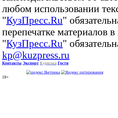
любом использовании тек
"
КузПресс.Ru
" обязатель
перепечатке материалов в
"
КузПресс.Ru
" обязательн
kp@kuzpress.ru
Контакты
Экспорт
Курилка
Гости
18+