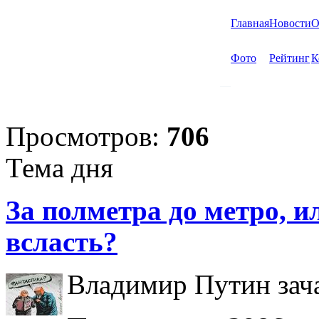
Главная
Новости
О
Фото
Рейтинг
К
Просмотров:
706
Тема дня
За полметра до метро, ил
всласть?
Владимир Путин зача