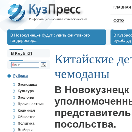
ГЛАВНАЯ
ФОТО
В Новокузнецке будут судить фиктивного
В Кузбас
гендиректора
рукоблуд
В Клуб КП
Китайские де
чемоданы
Рубрики
Экономика
В Новокузнецк
Культура
Экология
уполномоченн
Происшествия
представитель
Криминал
Общество
посольства.
Политика
Выборы