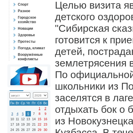
Целью визита я
Спорт
Разное
детского оздоро
Городское
хозяйство
"Сибирская сказ
Новации
Здоровье
готовится к при
Протесты
детей, пострада
Погода, климат
Вооружённые
конфликты
землетрясения в
По официально
школьники из П
заселятся в лаг
Пн
Вт
Ср
Чт
Пт
Сб
Вс
отдыхать бок о 
1
2
6
3
4
5
7
8
9
из Новокузнецка
10
11
12
13
14
15
16
17
18
19
20
21
22
23
Кузбасса. В теч
24
25
26
27
28
29
30