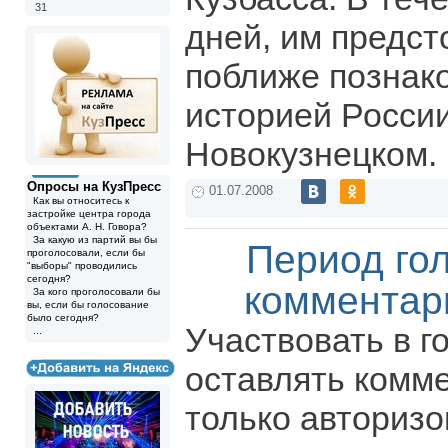
31
дней, им предст
поближе познак
историей Росси
Новокузнецком.
Опросы на КузПресс
01.07.2008
Как вы относитесь к
застройке центра города
объектами А. Н. Говора?
За какую из партий вы бы
Период го
проголосовали, если бы
"выборы" проводились
сегодня?
комментар
За кого проголосовали бы
вы, если бы голосование
было сегодня?
Участвовать в г
...
оставлять комм
только авториз