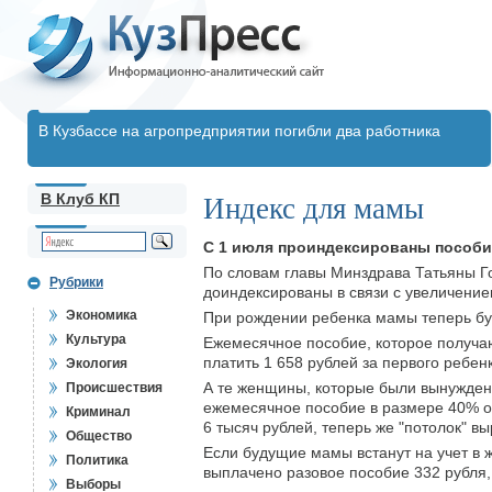
В Кузбассе на агропредприятии погибли два работника
В Клуб КП
Индекс для мамы
С 1 июля проиндексированы пособия
По словам главы Минздрава Татьяны Го
Рубрики
доиндексированы в связи с увели­чени
Экономика
При рождении ребенка мамы теперь буду
Культура
Ежемесячное пособие, которое получаю
платить 1 658 рублей за первого ребенк
Экология
А те женщины, которые были вынуждены
Происшествия
ежемесячное пособие в размере 40% от
Криминал
6 тысяч рублей, теперь же "пото­лок" в
Общество
Если будущие мамы встанут на учет в 
Политика
выплачено разовое пособие 332 рубля,
Выборы