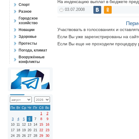
На индексацию выплат в бюджете пред
Спорт
03.07.2008
Разное
Городское
Пери
хозяйство
Участвовать в голосованиях и оставля
Новации
Если Вы уже зарегистрированы на сай
Здоровье
Протесты
Если Вы еще не проходили процедуру 
Погода, климат
Вооружённые
конфликты
Пн
Вт
Ср
Чт
Пт
Сб
Вс
1
2
6
3
4
5
7
8
9
10
11
12
13
14
15
16
17
18
19
20
21
22
23
24
25
26
27
28
29
30