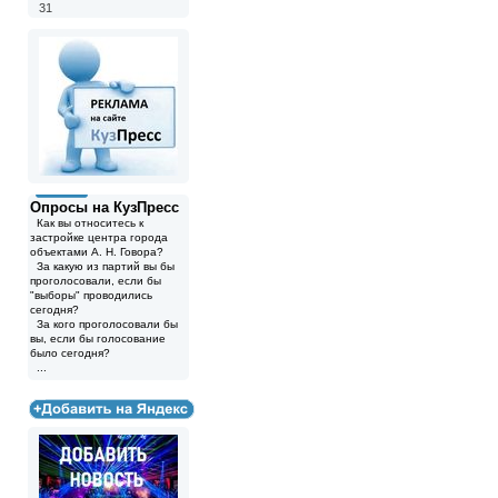
31
Опросы на КузПресс
Как вы относитесь к
застройке центра города
объектами А. Н. Говора?
За какую из партий вы бы
проголосовали, если бы
"выборы" проводились
сегодня?
За кого проголосовали бы
вы, если бы голосование
было сегодня?
...