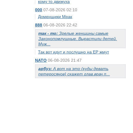
кому то движуха
000
07-08-2026 02:10
Доменщики Мрак
888
06-08-2026 22:42
так - то:
Зрелые женщины самые
Законопомлушные. Вырастили детей.
Муж...
Так вот идут и послушно на ЕР жмут
NATO
06-08-2026 21:47
арбуз:
А вот на это (куды девать
петеросянов) скажет глав.врач п...