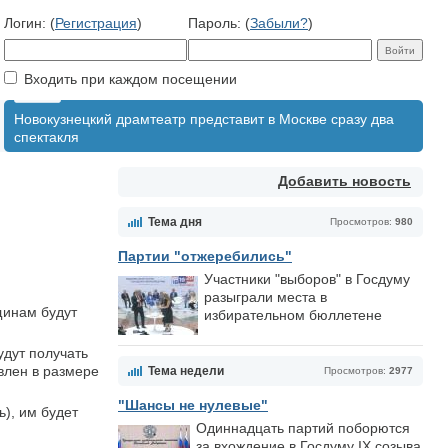
Логин: (
Регистрация
)
Пароль: (
Забыли?
)
Входить при каждом посещении
Новокузнецкий драмтеатр представит в Москве сразу два
спектакля
Добавить новость
Тема дня
Просмотров:
980
Партии "отжеребились"
Участники "выборов" в Госдуму
разыграли места в
щинам будут
избирательном бюллетене
дут по­лучать
влен в размере
Тема недели
Просмотров:
2977
"Шансы не нулевые"
), им будет
Одиннадцать партий поборются
за вхождение в Госдуму IX созыва