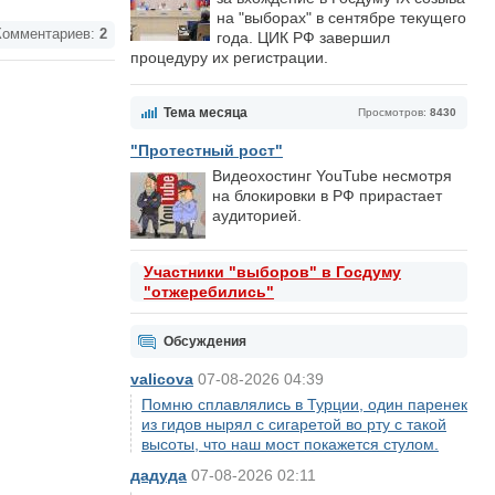
на "выборах" в сентябре текущего
омментариев:
2
года. ЦИК РФ завершил
процедуру их регистрации.
Тема месяца
Просмотров:
8430
"Протестный рост"
Видеохостинг YouTube несмотря
на блокировки в РФ прирастает
аудиторией.
Участники "выборов" в Госдуму
"отжеребились"
Обсуждения
valicova
07-08-2026 04:39
Помню сплавлялись в Турции, один паренек
из гидов нырял с сигаретой во рту с такой
высоты, что наш мост покажется стулом.
дадуда
07-08-2026 02:11