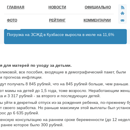
ГЛАВНАЯ
НОВОСТИ
ОФИЦИАЛЬНО
ФОТО
РЕЙТИНГ
КОММЕНТАРИИ
Погрузка на ЗСЖД в Кузбассе выросла в июле на 11,6%
 для матерей по уходу за детьми.
ликовой, все пособия, входящие в де­мографический пакет, были
ем прогноза инфляции.
т получать 8 845 руб­лей, что на 845 рублей больше, чем раньше.
т мамы на детей до 1,5 года, тоже возросло. Неработаю­щим жен
а и 3 317 рублей - за второго и после­дующих детей.
 уйти в декретный отпуск из-за рождения ребенка, по-прежнему бу
 своего заработка. Но раньше максимум этой вы­платы был устано
ырос до 6 635 рублей.
женскую консультацию на раннем сроке беременности (до 12 недель
 ранее которое было 300 рублей.