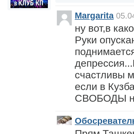
Margarita
05.0
ну вот,в как
Руки опуска
поднимаетс
депрессия..
счастливы м
если в Кузб
СВОБОДЫ н
Обосревател
Прям Ташкен