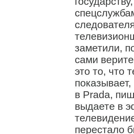
государству
спецслужбам
следователя
телевизион
заметили, п
сами верите
это то, что 
показывает, 
в Prada, пи
выдаете в э
телевидени
перестало б