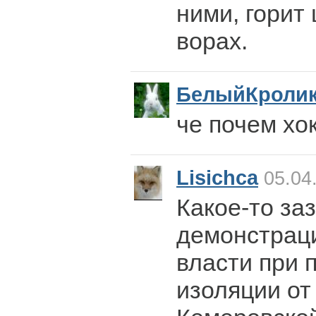
ними, горит
ворах.
БелыйКроли
че почем хо
Lisichca
05.04.
Какое-то за
демонстрац
власти при 
изоляции от