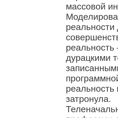
массовой и
Моделирова
реальности 
совершенств
реальность 
дурацкими т
записанными
программной
реальность 
затронула.
Теленачаль