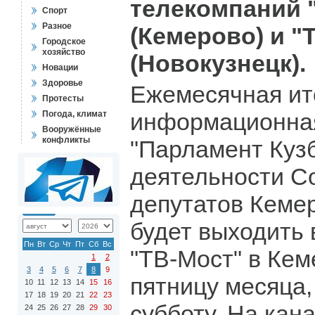
телекомпаний 
Спорт
Разное
(Кемерово) и "
Городское
хозяйство
(Новокузнецк).
Новации
Здоровье
Ежемесячная ит
Протесты
информационна
Погода, климат
Вооружённые
конфликты
"Парламент Кузб
деятельности С
депутатов Кеме
будет выходить 
Пн
Вт
Ср
Чт
Пт
Сб
Вс
"ТВ-Мост" в Кем
1
2
3
4
5
6
7
8
9
пятницу месяца,
10
11
12
13
14
15
16
17
18
19
20
21
22
23
субботу. На кан
24
25
26
27
28
29
30