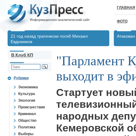
ГЛАВНАЯ
ФОТО
21 год назад трагически погиб Михаил
Атакован
Евдокимов
В Клуб КП
"Парламент К
выходит в эф
Рубрики
Экономика
Стартует новы
Культура
Экология
телевизионный
Происшествия
народных депу
Криминал
Общество
Кемеровской о
Политика
Выборы