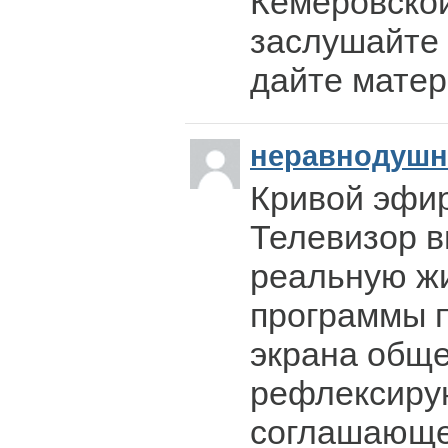
Кемеровской
заслушайте 
дайте матер
неравнодуш
Кривой эфи
Телевизор 
реальную жи
программы п
экрана обще
рефлексиру
соглашающе