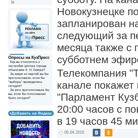
31
Новокузнецке п
запланирован на
следующий за п
месяца также с 
субботнем эфир
Опросы на КузПресс
Как вы относитесь к
застройке центра города
Телекомпания "
объектами А. Н. Говора?
За какую из партий вы бы
проголосовали, если бы
канале покажет
"выборы" проводились
сегодня?
За кого проголосовали бы
"Парламент Кузб
вы, если бы голосование
было сегодня?
...
20:00 часов с п
в 19 часов 45 ми
05.04.2010