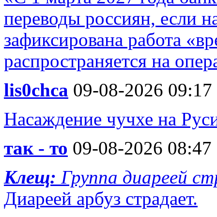
переводы россиян, если н
зафиксирована работа «в
распространяется на опера
lis0chca
09-08-2026 09:17
Насаждение чучхе на Руси
так - то
09-08-2026 08:47
Клещ:
Группа диареей с
Диареей арбуз страдает.