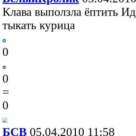
Клава выползла ёптить Ид
тыкать курица
0
0
=
0
БСВ
05.04.2010 11:58