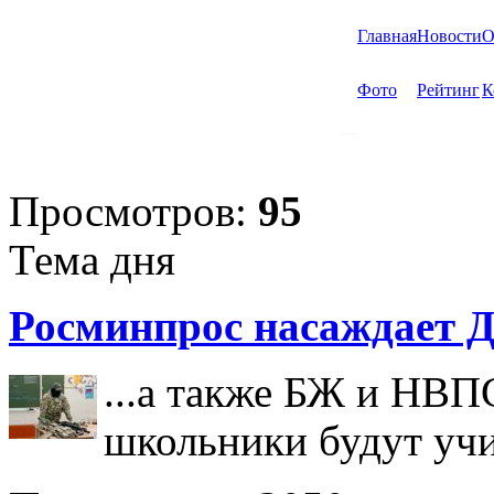
Главная
Новости
О
Фото
Рейтинг
К
Просмотров:
95
Тема дня
Росминпрос насаждает Д
...а также БЖ и НВП
школьники будут учи