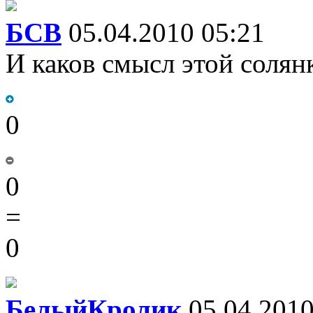
БСВ
05.04.2010 05:21
И каков смысл этой солянк
0
0
=
0
БелыйКролик
05.04.2010