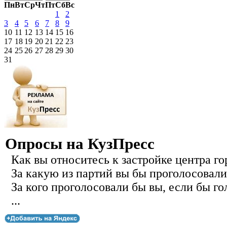
Пн
Вт
Ср
Чт
Пт
Сб
Вс
1
2
3
4
5
6
7
8
9
10
11
12
13
14
15
16
17
18
19
20
21
22
23
24
25
26
27
28
29
30
31
Опросы на КузПресс
Как вы относитесь к застройке центра го
За какую из партий вы бы проголосовали
За кого проголосовали бы вы, если бы го
...