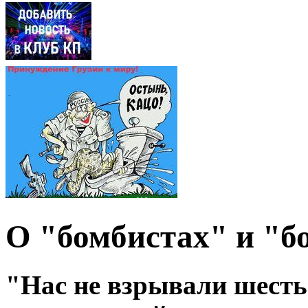
О "бомбистах" и "б
"Нас не взрывали шесть 