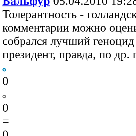
Бальфур
05.04.2010 19:2
Толерантность - голландс
комментарии можно оценив
собрался лучший геноцид 
президент, правда, по др. 
0
0
=
0