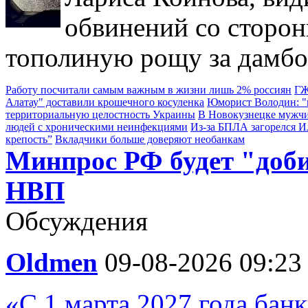
обвинений со сторон
тополиную рощу за дамбо
Работу посчитали самым важным в жизни лишь 2% россиян
ГЖ
Алатау" доставили крошечного косуленка
Юморист Володин: "в
территориальную целостность Украины
В Новокузнецке мужчи
людей с хроническими неинфекциями
Из-за БПЛА загорелся 
крепость”
Вкладчики больше доверяют необанкам
Минпрос РФ будет "доб
НВП
Обсуждения
Oldmen
09-08-2026 09:23
«С 1 марта 2027 года бан