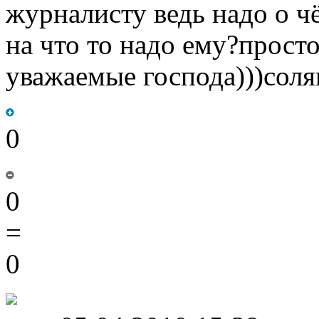
журналисту ведь надо о ч
на что то надо ему?прост
уважаемые господа)))соля
0
0
=
0