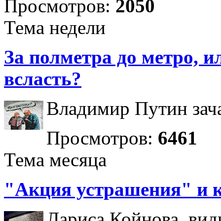
Просмотров:
2050
Тема недели
За полметра до метро, ил
всласть?
Владимир Путин зача
Просмотров:
6461
Тема месяца
"Акция устрашения" и 
Лариса Койнова, вид