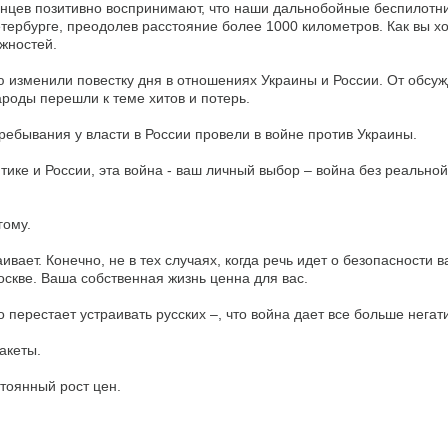
нцев позитивно воспринимают, что наши дальнобойные беспилотн
тербурге, преодолев расстояние более 1000 километров. Как вы х
жностей.
ю изменили повестку дня в отношениях Украины и России. От обсу
ароды перешли к теме хитов и потерь.
ребывания у власти в России провели в войне против Украины.
тике и России, эта война - ваш личный выбор – война без реальной
гому.
вает. Конечно, не в тех случаях, когда речь идет о безопасности 
скве. Ваша собственная жизнь ценна для вас.
о перестает устраивать русских –, что война дает все больше негат
акеты.
тоянный рост цен.