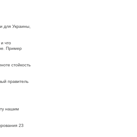
ти для Украины,
 и что
не. Пример
ноте стойкость
вый правитель
иту нашим
ирования 23