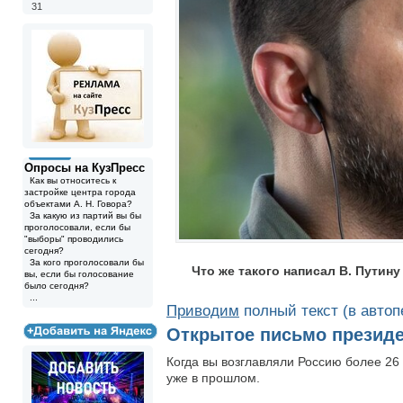
31
Опросы на КузПресс
Как вы относитесь к
застройке центра города
объектами А. Н. Говора?
За какую из партий вы бы
проголосовали, если бы
"выборы" проводились
сегодня?
За кого проголосовали бы
Что же такого написал В. Путину
вы, если бы голосование
было сегодня?
...
Приводим
полный текст (в автоп
Открытое письмо президе
Когда вы возглавляли Россию более 26 
уже в прошлом.