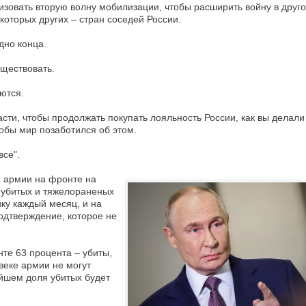
изовать вторую волну мобилизации, чтобы расширить войну в друг
которых других – стран соседей России.
дно конца.
уществовать.
ются.
асти, чтобы продолжать покупать лояльность России, как вы делали
тобы мир позаботился об этом.
все".
й армии на фронте на
0 убитых и тяжелораненых
ку каждый месяц, и на
одтверждение, которое не
нте 63 процента – убиты,
 веке армии не могут
ейшем доля убитых будет