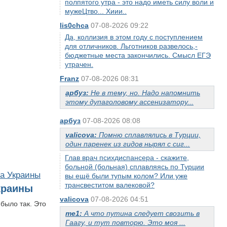
полпятого утра - это надо иметь силу воли и
мужеЦтво... Хиии..
lis0chca
07-08-2026 09:22
Да, коллизия в этом году с поступлением
для отличников. Льготников развелось,-
бюджетные места закончились. Смысл ЕГЭ
утрачен.
Franz
07-08-2026 08:31
арбуз:
Не в тему, но. Надо напомнить
этому дупаголовому ассенизатору...
арбуз
07-08-2026 08:08
valicova:
Помню сплавлялись в Турции,
один паренек из гидов нырял с сиг...
Глав врач психдиспансера - скажите,
больной (больная) сплавляясь по Турции
а Украины
вы ещё были тупым колом? Или уже
трансвеститом валековой?
краины
valicova
07-08-2026 04:51
было так. Это
me1:
А что путина следует свозить в
Гаагу, и тут повторю. Это моя ...