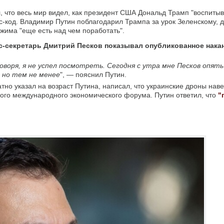
л, что весь мир видел, как президент США Дональд Трамп "воспиты
с-код. Владимир Путин поблагодарил Трампа за урок Зеленскому, д
ежима "еще есть над чем поработать".
сс-секретарь Дмитрий Песков показывал опубликованное нака
оворя, я не успел посмотреть. Сегодня с утра мне Песков опят
, но тем не менее
", — пояснил Путин.
но указал на возраст Путина, написал, что украинские дроны наве
кого международного экономического форума. Путин ответил, что
"