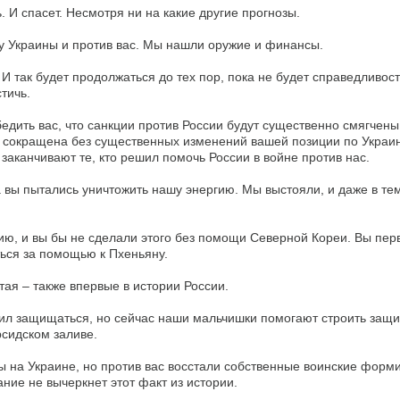
 И спасет. Несмотря ни на какие другие прогнозы.
у Украины и против вас. Мы нашли оружие и финансы.
И так будет продолжаться до тех пор, пока не будет справедливос
тичь.
едить вас, что санкции против России будут существенно смягчены
 сокращена без существенных изменений вашей позиции по Украи
заканчивают те, кто решил помочь России в войне против нас.
 вы пытались уничтожить нашу энергию. Мы выстояли, и даже в тем
ию, и вы бы не сделали этого без помощи Северной Кореи. Вы пер
ься за помощью к Пхеньяну.
тая – также впервые в истории России.
сил защищаться, но сейчас наши мальчишки помогают строить защ
сидском заливе.
 на Украине, но против вас восстали собственные воинские форм
ние не вычеркнет этот факт из истории.