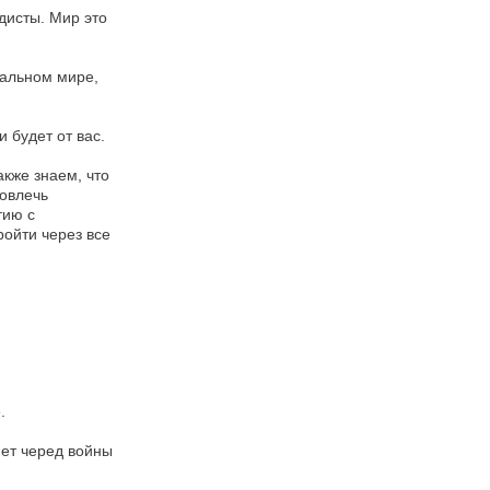
дисты. Мир это
бальном мире,
 будет от вас.
кже знаем, что
вовлечь
тию с
ойти через все
.
нет черед войны