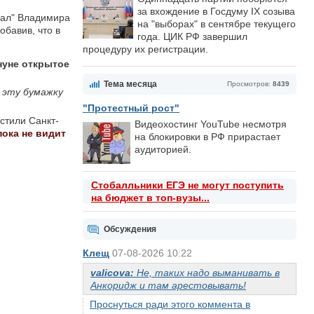
за вхождение в Госдуму IX созыва
вал" Владимира
на "выборах" в сентябре текущего
обавив, что в
года. ЦИК РФ завершил
процедуру их регистрации.
нуне открытое
Тема месяца
Просмотров:
8439
ь эту бумажку
"Протестный рост"
стили Санкт-
Видеохостинг YouTube несмотря
пока не видит
на блокировки в РФ прирастает
аудиторией.
Стобалльники ЕГЭ не могут поступить
на бюджет в топ-вузы...
Обсуждения
Клещ
07-08-2026 10:22
valicova:
Не, таких надо выманивать в
Анкоридж и там арестовывать!
Проснуться ради этого коммента в