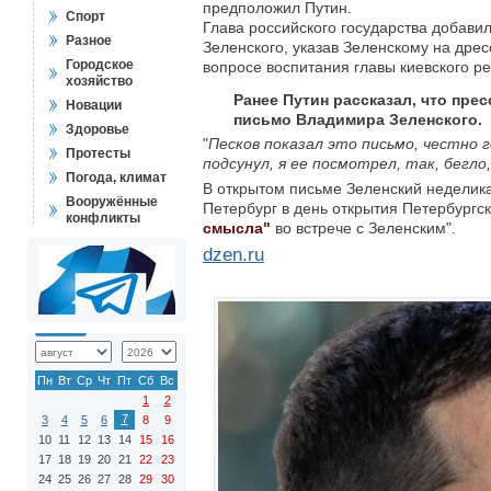
предположил Путин.
Спорт
Глава российского государства добави
Разное
Зеленского, указав Зеленскому на дрес
Городское
вопросе воспитания главы киевского р
хозяйство
Ранее Путин рассказал, что пре
Новации
письмо Владимира Зеленского.
Здоровье
"
Песков показал это письмо, честно г
Протесты
подсунул, я ее посмотрел, так, бегло
Погода, климат
В открытом письме Зеленский неделикат
Вооружённые
Петербург в день открытия Петербургс
конфликты
смысла"
во встрече с Зеленским".
dzen.ru
Пн
Вт
Ср
Чт
Пт
Сб
Вс
1
2
7
3
4
5
6
8
9
10
11
12
13
14
15
16
17
18
19
20
21
22
23
24
25
26
27
28
29
30