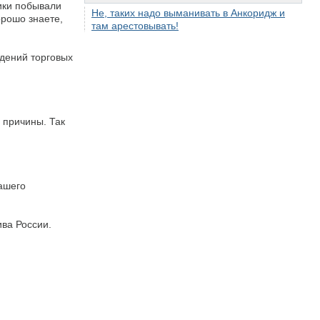
ики побывали
Не, таких надо выманивать в Анкоридж и
орошо знаете,
там арестовывать!
ждений торговых
 причины. Так
вашего
ива России.