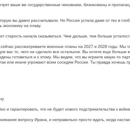
мотрят ваши же государственные чиновники, бизнесмены и пропаган
оторую вы давно рассчитывали. Но Россия устала даже от тех в гло
ь экономику на плаву.
лет старость начала сказываться. Чем дальше, тем больше усталости
 сейчас рассматриваете военные планы на 2027 и 2028 годы. Мы та
для вас то, чего не сделало все остальное. Вы хотите еще больше 
дены готовиться и к этому. Мы видим, что вы играете какую-то пар
ак или иначе угрожают всем соседям России. Ты правда хочешь пр
ну.
но и гарантировать, что не будет нового подстрекательства к войне
нимание вопросу Ирана, и неправильно просто ждать, когда наста