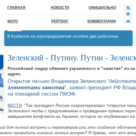
ГЛАВНАЯ
НОВОСТИ
ОФИЦИАЛЬНО
ФОТО
РЕЙТИНГ
КОММЕНТАРИИ
В Кузбассе на агропредприятии погибли два работника
Зеленский - Путину. Путин - Зеленск
Российский лидер обвинил украинского в "хамстве" из-за
адрес.
Открытое письмо Владимира Зеленского "
действит
элементами хамства
", заявил президент РФ Вла
на пленарной сессии ПМЭФ.
ВЕСТИ
: "Так президент России охарактеризовал "открытое пи
Зеленского якобы с предложением о проведении прямых перег
завершении конфликта на Украине, которое он опубликовал на 
ий для личной встречи и переговоров или это создание обстанов
можно проводить никаких личных встреч? Я думаю, что это вто