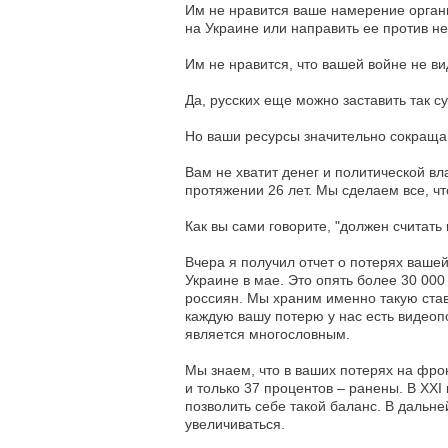
Им не нравится ваше намерение орган
на Украине или направить ее против не
Им не нравится, что вашей войне не ви
Да, русских еще можно заставить так с
Но ваши ресурсы значительно сокраща
Вам не хватит денег и политической вл
протяжении 26 лет. Мы сделаем все, ч
Как вы сами говорите, "должен считать 
Вчера я получил отчет о потерях ваше
Украине в мае. Это опять более 30 00
россиян. Мы храним именно такую став
каждую вашу потерю у нас есть видеоп
является многословным.
Мы знаем, что в ваших потерях на фро
и только 37 процентов – ранены. В XXI
позволить себе такой баланс. В дальн
увеличиваться.