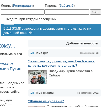
Логин: (
Регистрация
)
Пароль: (
Забыли?
)
Входить при каждом посещении
В ДЦ ЗСМК завершена модернизация системы загрузки
доменной печи №1
Добавить новость
ому...
Тема дня
Просмотров:
33
 письма в его
За полметра до метро, или Где б взять
ельно
с
власть, которая не всласть?
димир Путин
Владимир Путин зачастил в
Сибирь...
сьмо" Владимира
оворов о
своем сайте.
Тема недели
Просмотров:
2982
ки, при
"Шансы не нулевые"
рое
", —
Одиннадцать партий поборются