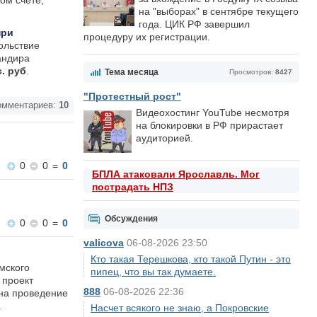
ом счёте,
на "выборах" в сентябре текущего
года. ЦИК РФ завершил
при
процедуру их регистрации.
ольствие
андира
с. руб
.
Тема месяца
Просмотров:
8427
"Протестный рост"
мментариев:
10
Видеохостинг YouTube несмотря
на блокировки в РФ прирастает
аудиторией.
0
0
=
0
БПЛА атаковали Ярославль. Мог
пострадать НПЗ
Обсуждения
0
0
=
0
valicova
06-08-2026 23:50
Кто такая Терешкова, кто такой Путин - это
мского
пипец, что вы так думаете.
 проект
888
06-08-2026 22:36
 на проведение
.
Насчет всякого не знаю, а Покровские