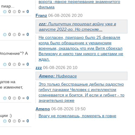
ворота -явное перепевание знаменитого
пиар...
фильма
0
0
=
0
Franz
06-08-2026 20:20
zzz:
Лилипутин проиграл войну уже в
августе 2022-го. Но стесняе...
0
0
=
0
Не согласен, приграно было 25 февраля
когда было обращение к украинским
военным, оказалось что кум Витя сбрехал
Ополчение"? А
Великому и никто там никого с цветами не
ждал.
0
0
=
0
zzz
06-08-2026 20:10
Ameno:
Ниферасе
датов на
Это только бесстрашные дебилы радостно
е изменяет,
гибнут пачками Человек с интеллектом
сомневается и боится. И если и гибнет - то
0
0
=
0
значительно реже
Ameno
06-08-2026 19:50
ции :)
Врагу не пожелаешь, помереть в говне
0
0
=
0