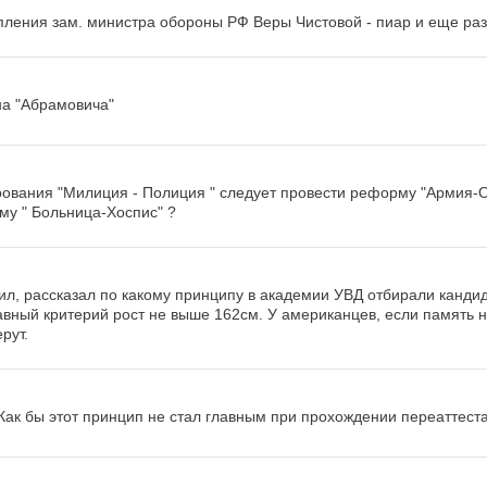
пления зам. министра обороны РФ Веры Чистовой - пиар и еще раз 
на "Абрамовича"
ования "Милиция - Полиция " следует провести реформу "Армия-
му " Больница-Хоспис" ?
ил, рассказал по какому принципу в академии УВД отбирали канди
авный критерий рост не выше 162см. У американцев, если память н
рут.
 Как бы этот принцип не стал главным при прохождении переаттеста