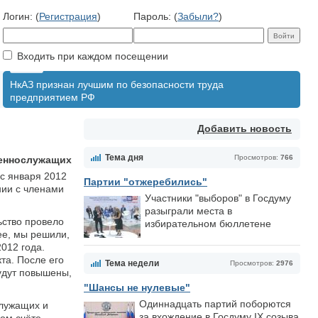
Логин: (
Регистрация
)
Пароль: (
Забыли?
)
Входить при каждом посещении
НкАЗ признан лучшим по безопасности труда
предприятием РФ
Добавить новость
Тема дня
Просмотров:
766
оеннослужащих
с января 2012
Партии "отжеребились"
нии с членами
Участники "выборов" в Госдуму
разыграли места в
ьство провело
избирательном бюллетене
ее, мы решили,
012 года.
та. После его
Тема недели
Просмотров:
2976
удут повышены,
"Шансы не нулевые"
Одиннадцать партий поборются
служащих и
за вхождение в Госдуму IX созыва