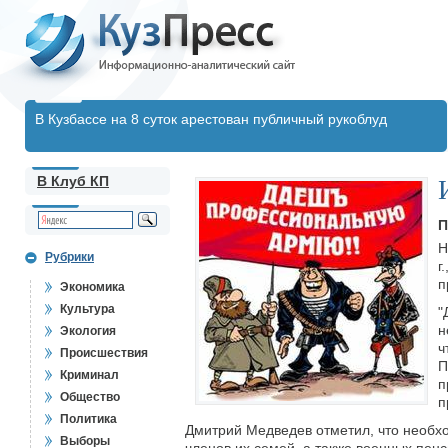
В Кузбассе на 8 суток арестован публичный рукоблуд
В Клуб КП
П
Н
Рубрики
г
п
Экономика
Культура
"
н
Экология
ч
Происшествия
П
Криминал
п
Общество
п
Политика
Дмитрий Медведев отметил, что необх
Выборы