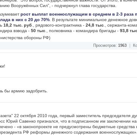
ионеров. “Это вопрос государственной важности. От этого, в конечн
нию Вооружённых Сил”, - подчеркнул глава государства.
азумевает
рост выплат военнослужащим в среднем в 2-3 раза 
ада в них с 20 до 70%
. В результате минимальное денежное дов
ть
18,2 тыс. руб
., рядового-контрактника -
24,8 тыс
., сержанта-ком
андира взвода -
50 тыс
., полковника - командира бригады -
93,8 ты
инистерства обороны РФ)
Просмотров:
1963
|
Ко
ки!
ишь бы армию задобрить.
азета" 22 октября 2010 года, первый заместитель председателя ду
сс Юрий Савенко признался, что в подписанном им заключении на
мечено - «в законопроекте не предусмотрены бюджетные средства
 президента РФ реформы денежного содержания военнослужащих»