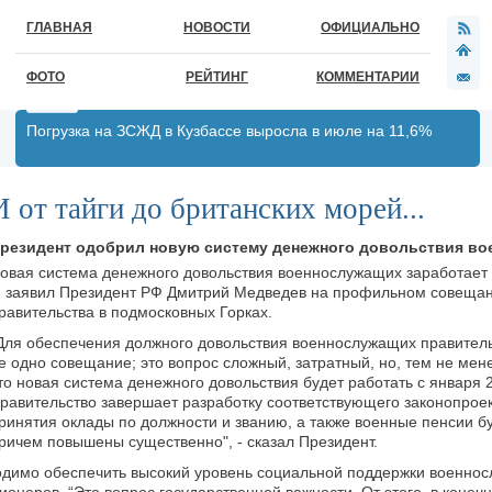
ГЛАВНАЯ
НОВОСТИ
ОФИЦИАЛЬНО
ФОТО
РЕЙТИНГ
КОММЕНТАРИИ
Погрузка на ЗСЖД в Кузбассе выросла в июле на 11,6%
И от тайги до британских морей...
резидент одобрил новую систему денежного довольствия в
овая система денежного довольствия военнослужащих заработает 
., заявил Президент РФ Дмитрий Медведев на профильном совеща
равительства в подмосковных Горках.
Для обеспечения должного довольствия военнослужащих правител
е одно совещание; это вопрос сложный, затратный, но, тем не мен
то новая система денежного довольствия будет работать с января 2
равительство завершает разработку соответствующего законопроек
ринятия оклады по должности и званию, а также военные пенсии б
ричем повышены существенно", - сказал Президент.
одимо обеспечить высокий уровень социальной поддержки военно