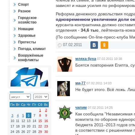
членов их семей, а также военных пенс
Спорт
зависят и наши усилия по реформирова
Разное
Реформа денежного довольствия подр
Городское
одновременном увеличении доли окл
хозяйство
курсанта-контрактника должно состави
Новации
отделения -
34,6 тыс
, лейтенанта-ком
Здоровье
(По сообщению On-line-пресс-клуба М
Протесты
07.02.2011
Погода, климат
Вооружённые
мляха буха
07.02.2011 10:38
конфликты
Боятся повторения Египта, су
ми-77
07.02.2011 14:03
Не будет этого. Всё ложь. Л
Пн
Вт
Ср
Чт
Пт
Сб
Вс
чилим
07.02.2011 14:25
1
2
Как сообщила "Независимая г
6
3
4
5
7
8
9
комитета по обороне единоро
10
11
12
13
14
15
16
бюджета 2011–2013 годов от
17
18
19
20
21
22
23
в соответствии с решениями
24
25
26
27
28
29
30