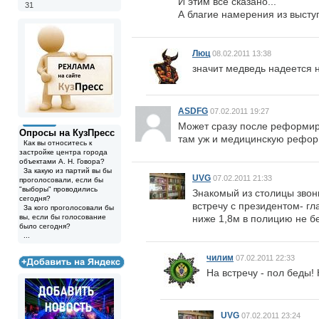
И этим все сказано...
31
А благие намерения из высту
Люц
08.02.2011 13:38
значит медведь надеется 
ASDFG
07.02.2011 19:27
Может сразу после реформир
Опросы на КузПресс
там уж и медицинскую рефор
Как вы относитесь к
застройке центра города
объектами А. Н. Говора?
За какую из партий вы бы
UVG
07.02.2011 21:33
проголосовали, если бы
"выборы" проводились
Знакомый из столицы звон
сегодня?
встречу с президентом- гл
За кого проголосовали бы
вы, если бы голосование
ниже 1,8м в полицию не бе
было сегодня?
...
чилим
07.02.2011 22:33
На встречу - пол беды!
UVG
07.02.2011 23:24