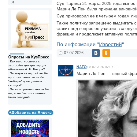
31
Суд Парижа 31 марта 2025 года вынес 
Марин Ле Пен была признана виновно
Суд приговорил ее к четырем годам ли
Также политику запрещено выдвигать с
ставит под вопрос ее участие в следу
фракции и продолжает активную полит
По информации "
Известий
"
07.07.2026
Опросы на КузПресс
Как вы относитесь к
застройке центра города
NATO
08.07.2026 02:07
объектами А. Н. Говора?
Марин Ле Пен — видный фран
За какую из партий вы бы
проголосовали, если бы
"выборы" проводились
сегодня?
За кого проголосовали бы
вы, если бы голосование
было сегодня?
...