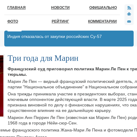
ГЛАВНАЯ
НОВОСТИ
ОФИЦИАЛЬНО
ФОТО
РЕЙТИНГ
КОММЕНТАРИИ
Индия отказалась от закупки российских Су-57
Три года для Марин
Французский суд приговорил политика Марин Ле Пен к тр
тюрьмы.
Марин Ле Пен — видный французский политический деятель, 
партии "Национальное объединение" в Национальном собрани
Она трижды принимала участие в президентских выборах, стан
ключевым оппонентом действующей власти. В марте 2025 года
признана виновной по делу о финансовых нарушениях, что ока
существенное влияние на ее дальнейшую карьеру.
Марион Анн Перрин Ле Пен (известная как Марин Ле Пен) роди
1968 года в городе Нёйи-сюр-Сен.
 семье французского политика Жана-Мари Ле Пена и фотомодели П