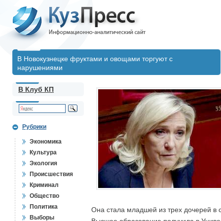
В Новокузнецке фруктами и овощами торгуют с
нарушениями
В Клуб КП
Рубрики
Экономика
Культура
Экология
Происшествия
Криминал
Общество
Политика
Она стала младшей из трех дочерей в
Выборы