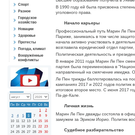
Высшее образование получила в Униве
Спорт
В 1990 году ей была присвоена степень
Разное
уголовного права.
Городское
хозяйство
Начало карьеры
Новации
Профессиональный путь Марин Ле Пен 
Здоровье
Париже, занимаясь в том числе защит
начала активно участвовать в деятель
Протесты
возглавила юридический отдел партии,
Погода, климат
Политическая деятельность и президе
Вооружённые
конфликты
В январе 2011 года Марин Ле Пен смен
партия была переименована в "Национ
направленный на смягчение имиджа. Он
Ле Пен трижды баллотировалась на пос
кампаниях 2017 и 2022 годов политик 
итоговое второе место. С июня 2017 г
Па-де-Кале.
Пн
Вт
Ср
Чт
Пт
Сб
Вс
Личная жизнь
1
2
Марин Ле Пен дважды состояла в офи
6
3
4
5
7
8
9
замужем за Эриком Иорио. Политик вос
10
11
12
13
14
15
16
17
18
19
20
21
22
23
Судебное разбирательство
24
25
26
27
28
29
30