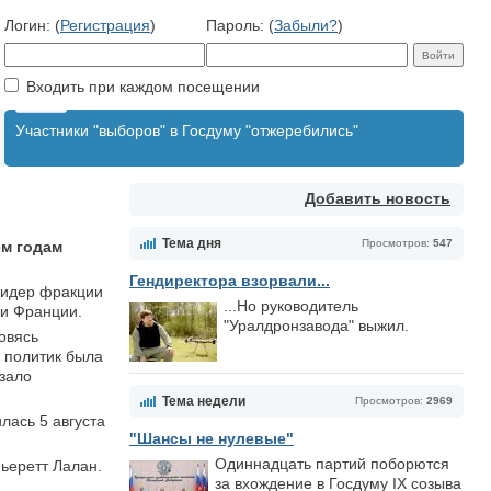
Логин: (
Регистрация
)
Пароль: (
Забыли?
)
Входить при каждом посещении
Участники "выборов" в Госдуму "отжеребились"
Добавить новость
Тема дня
Просмотров:
547
ем годам
Гендиректора взорвали...
лидер фракции
...Но руководитель
и Франции.
"Уралдронзавода" выжил.
овясь
 политик была
зало
Тема недели
Просмотров:
2969
лась 5 августа
"Шансы не нулевые"
Одиннадцать партий поборются
ьеретт Лалан.
за вхождение в Госдуму IX созыва