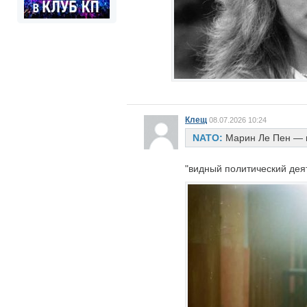
Клещ
08.07.2026 10:24
NATO:
Марин Ле Пен — 
"видный политический деят