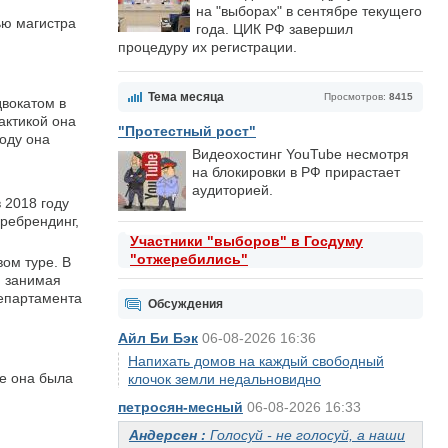
на "выборах" в сентябре текущего
ью магистра
года. ЦИК РФ завершил
процедуру их регистрации.
Тема месяца
Просмотров:
8415
двокатом в
актикой она
"Протестный рост"
году она
Видеохостинг YouTube несмотря
на блокировки в РФ прирастает
аудиторией.
 2018 году
ребрендинг,
Участники "выборов" в Госдуму
"отжеребились"
ом туре. В
, занимая
департамента
Обсуждения
Айл Би Бэк
06-08-2026 16:36
Напихать домов на каждый свободный
е она была
клочок земли недальновидно
петросян-месный
06-08-2026 16:33
Андерсен :
Голосуй - не голосуй, а наши