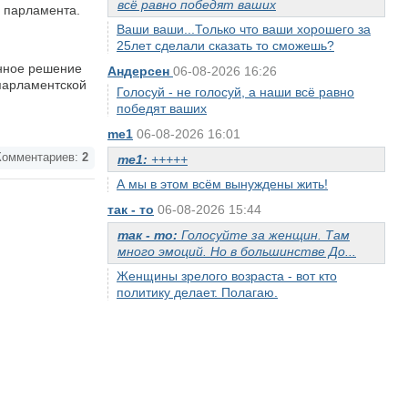
всё равно победят ваших
о парламента.
Ваши ваши...Только что ваши хорошего за
25лет сделали сказать то сможешь?
анное решение
Андерсен
06-08-2026 16:26
 парламентской
Голосуй - не голосуй, а наши всё равно
победят ваших
me1
06-08-2026 16:01
омментариев:
2
me1:
+++++
А мы в этом всём вынуждены жить!
так - то
06-08-2026 15:44
так - то:
Голосуйте за женщин. Там
много эмоций. Но в большинстве До...
Женщины зрелого возраста - вот кто
политику делает. Полагаю.