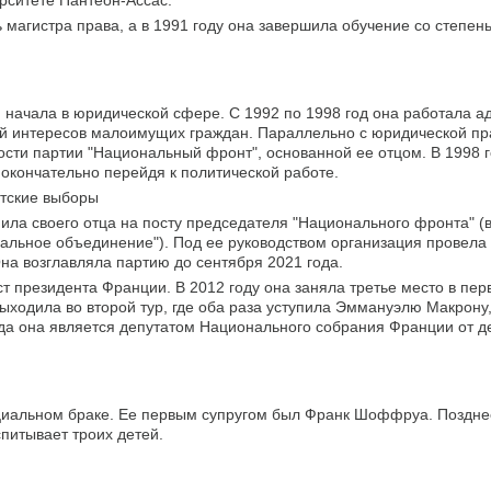
рситете Пантеон-Ассас.
 магистра права, а в 1991 году она завершила обучение со степен
начала в юридической сфере. С 1992 по 1998 год она работала а
ой интересов малоимущих граждан. Параллельно с юридической пр
ности партии "Национальный фронт", основанной ее отцом. В 1998 
 окончательно перейдя к политической работе.
нтские выборы
ила своего отца на посту председателя "Национального фронта" (в
альное объединение"). Под ее руководством организация провела 
а возглавляла партию до сентября 2021 года.
т президента Франции. В 2012 году она заняла третье место в перв
выходила во второй тур, где оба раза уступила Эммануэлю Макрону
ода она является депутатом Национального собрания Франции от 
циальном браке. Ее первым супругом был Франк Шоффруа. Поздне
питывает троих детей.