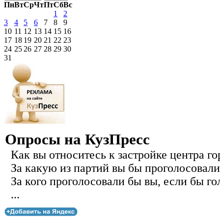
Пн
Вт
Ср
Чт
Пт
Сб
Вс
1
2
3
4
5
6
7
8
9
10
11
12
13
14
15
16
17
18
19
20
21
22
23
24
25
26
27
28
29
30
31
Опросы на КузПресс
Как вы относитесь к застройке центра го
За какую из партий вы бы проголосовали
За кого проголосовали бы вы, если бы го
...