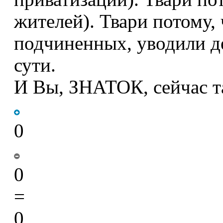
жителей). Твари потому, 
подчиненных, уводили де
сути.
И Вы, ЗНАТОК, сейчас та
0
0
=
0