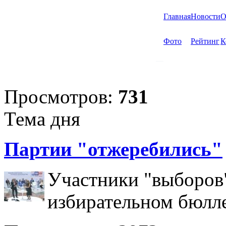
Главная
Новости
О
Фото
Рейтинг
К
Просмотров:
731
Тема дня
Партии "отжеребились"
Участники "выборов"
избирательном бюлл