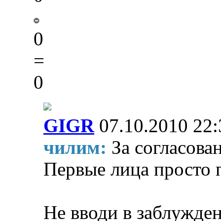
0
=
0
GIGR
07.10.2010 22:
чилим:
За согласова
Первые лица просто п
Не вводи в заблужде