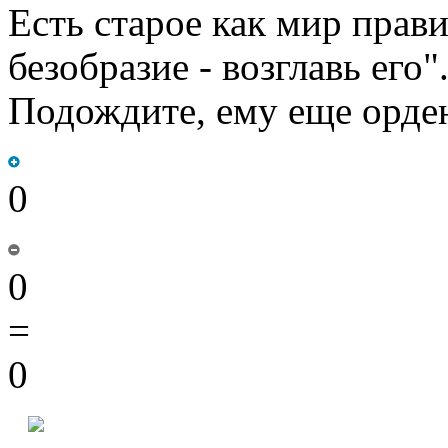
Есть старое как мир прав
безобразие - возглавь его"
Подождите, ему еще ордено
0
0
=
0