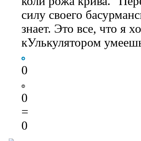
коли рожа крива." Пер
силу своего басурманс
знает. Это все, что я 
кУлькулятором умеешь 
0
0
=
0