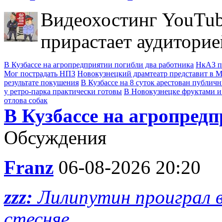
Видеохостинг YouTub
прирастает аудиторие
В Кузбассе на агропредприятии погибли два работника
НкАЗ п
Мог пострадать НПЗ
Новокузнецкий драмтеатр представит в Мо
результате покушения
В Кузбассе на 8 суток арестован публич
у ретро-парка практически готовы
В Новокузнецке фруктами и
отлова собак
В Кузбассе на агропред
Обсуждения
Franz
06-08-2026 20:20
zzz:
Лилипутин проиграл в
стесняе...