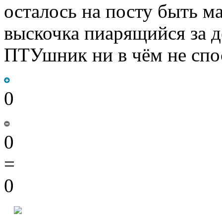
осталось на посту быть м
выскочка пиарящийся за д
ПТУшник ни в чём не спос
0
0
=
0