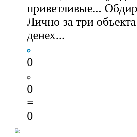
приветливые... Обдир
Лично за три объект
денех...
0
0
=
0