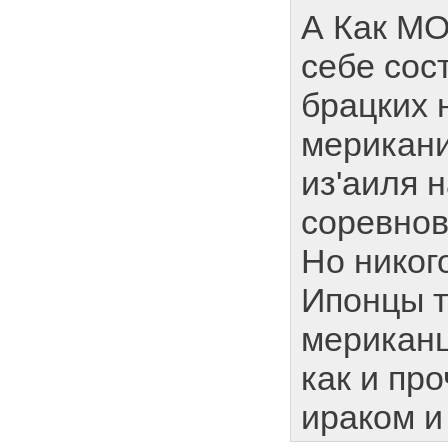
А Как МО
себе сос
брацких 
мерикани
из'аиля 
соревно
Но никог
Ипонцы т
мериканц
как и пр
ираком и