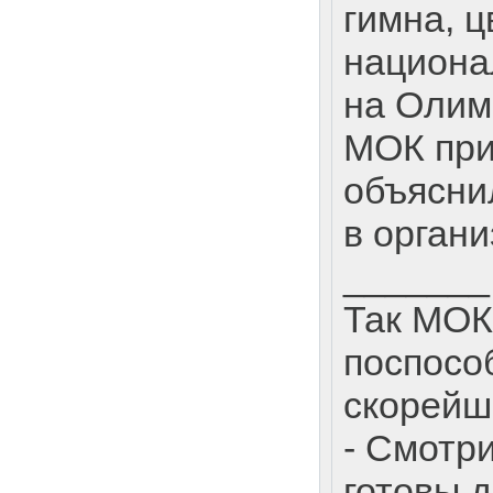
гимна, ц
национа
на Олим
МОК при
объясни
в органи
_______
Так МОК
поспосо
скорейш
- Смотр
готовы д