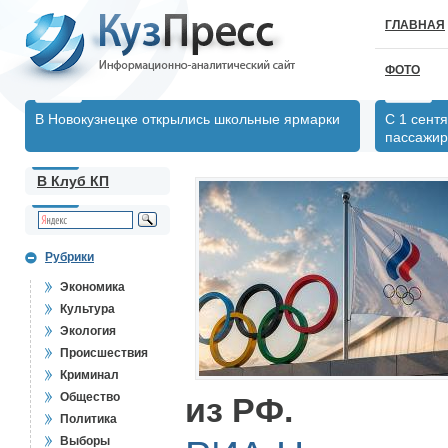
ГЛАВНАЯ
ФОТО
В Новокузнецке открылись школьные ярмарки
С 1 сент
пассажир
В Клуб КП
Рубрики
Экономика
Культура
Экология
Происшествия
Криминал
Общество
из РФ.
Политика
Выборы