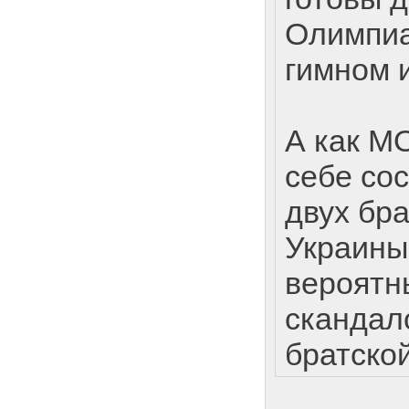
Олимпиа
гимном 
А как М
себе со
двух бр
Украины
вероятн
скандал
братско