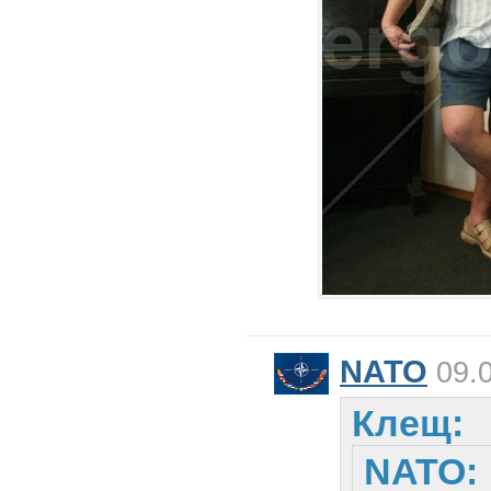
NATO
09.0
Клещ:
NATO: