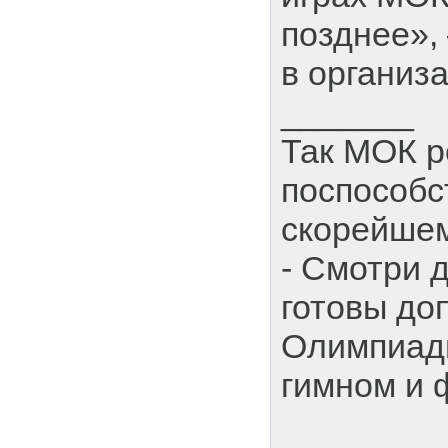
позднее»,
в организ
_______
Так МОК 
поспособс
скорейше
- Смотри 
готовы до
Олимпиад
гимном и 