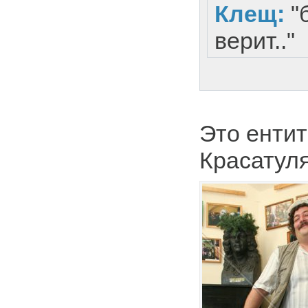
Клещ:
"
верит.."
Это ентит
Красатуля