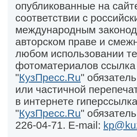
опубликованные на сайт
соответствии с российск
международным законод
авторском праве и смеж
любом использовании те
фотоматериалов ссылка
"
КузПресс.Ru
" обязател
или частичной перепеча
в интернете гиперссылка
"
КузПресс.Ru
" обязатель
226-04-71. E-mail:
kp@kuz