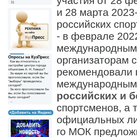
участия от 28 ф
31
и 28 марта 2023
российских спор
- в феврале 202
международным
организаторам 
Опросы на КузПресс
Как вы относитесь к
застройке центра города
рекомендовали
объектами А. Н. Говора?
За какую из партий вы бы
проголосовали, если бы
международным
"выборы" проводились
сегодня?
За кого проголосовали бы
российских и 
вы, если бы голосование
было сегодня?
...
спортсменов, а 
официальных лиц
го МОК предлож