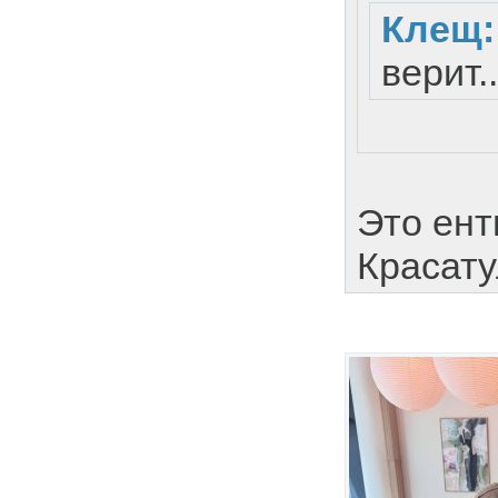
Клещ
верит..
Это ент
Красатул