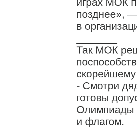
играх МОК 
позднее», 
в организац
_______
Так МОК ре
поспособств
скорейшему
- Смотри дя
готовы допу
Олимпиады 
и флагом.