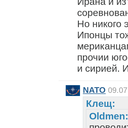
Ирана и из
соревнова
Но никого 
Ипонцы тож
мериканцам
прочии юго
и сирией. 
NATO
09.07
Клещ:
Oldmen
проводи