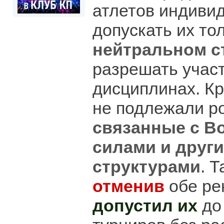
атлетов индиви
допускать их то
нейтральном с
разрешать учас
дисциплинах. Кр
не подлежали р
связанные с 
силами и друг
структурами
. 
отменив
обе р
допустил их
до