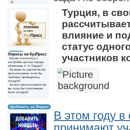
31
Турция, в св
рассчитывает
влияние и по
статус одног
Опросы на КузПресс
участников к
Как вы относитесь к
застройке центра города
объектами А. Н. Говора?
За какую из партий вы бы
проголосовали, если бы
"выборы" проводились
сегодня?
За кого проголосовали бы
вы, если бы голосование
было сегодня?
...
В этом году в
принимают уч