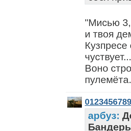
"Мисью 3,
и твоя де
Кузпресе 
чуствует...
Воно стро
пулемёта.
012345678
арбуз:
Д
Бандеры