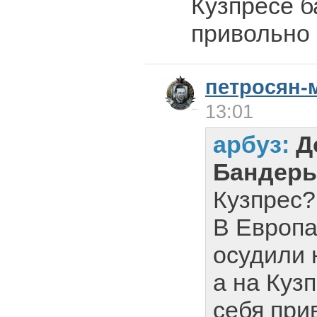
Кузпресе 
привольно 
петросян-
13:01
арбуз:
Д
Бандеры
Кузпрес?
В Европ
осудили 
а на Куз
себя при