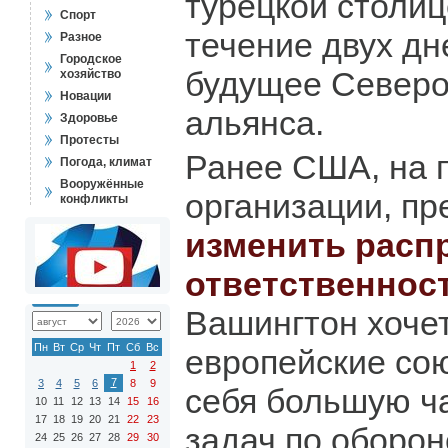
турецкой столиц
Спорт
течение двух дн
Разное
Городское
будущее Северо
хозяйство
Новации
альянса.
Здоровье
Протесты
Ранее США, на 
Погода, климат
Вооружённые
организации, п
конфликты
изменить расп
ответственнос
Вашингтон хочет
Пн
Вт
Ср
Чт
Пт
Сб
Вс
европейские сою
1
2
7
3
4
5
6
8
9
себя большую ча
10
11
12
13
14
15
16
17
18
19
20
21
22
23
задач по оборон
24
25
26
27
28
29
30