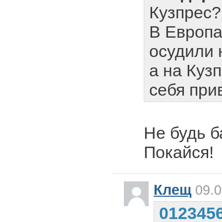
Кузпрес?
В Европ
осудили 
а на Куз
себя при
Не будь 
Покайся!
Клещ
09.0
012345