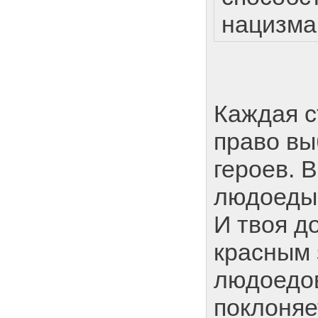
нацизма
Каждая с
право вы
героев. 
людоеды 
И твоя д
красным
людоедо
поклоняе