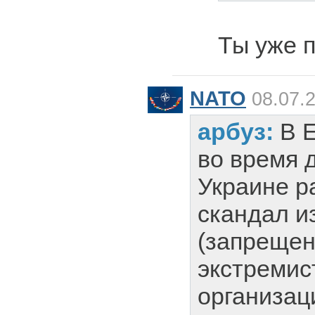
Ты уже 
NATO
08.07.2
арбуз:
В 
во время 
Украине р
скандал и
(запрещен
экстремис
организац