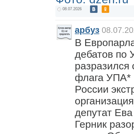
08.07.2026
арбуз
08.07.20
В Европарл
дебатов по 
разразился 
флага УПА* 
России экст
организация
депутат Ева
Герник разо