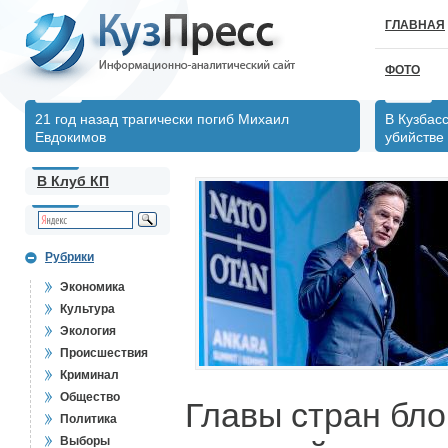
ГЛАВНАЯ
ФОТО
21 год назад трагически погиб Михаил
В Кузбас
Евдокимов
убийстве
В Клуб КП
Рубрики
Экономика
Культура
Экология
Происшествия
Криминал
Общество
Главы стран бл
Политика
Выборы