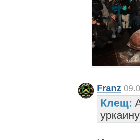
Franz
09.0
Клещ:
уркаину