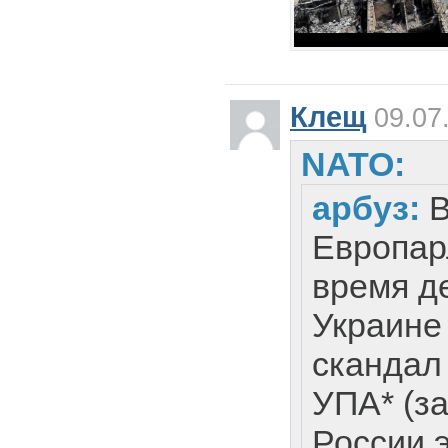
Клещ
09.07.
NATO:
арбуз:
Европар
время д
Украине
скандал
УПА* (з
России 