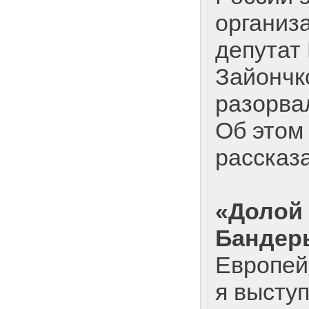
организа
депутат
Зайончк
разорвал
Об этом
рассказа
«Долой
Бандер
Европей
я высту