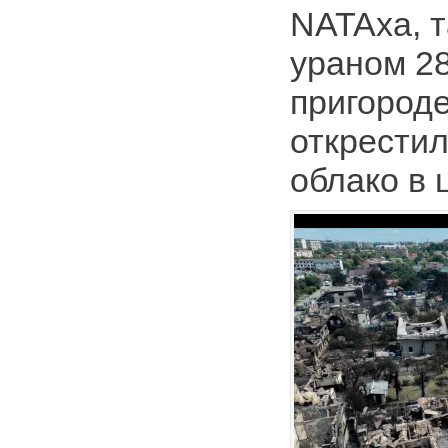
NATAха, т
ураном 2
пригород
открестил
облако в 