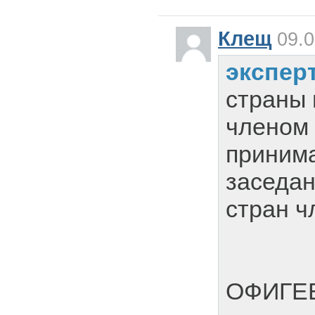
Клещ
09.0
экспер
страны
членом 
принима
заседа
стран 
ОФИГЕ