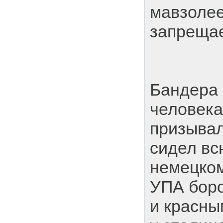
мавзолее
запрещае
Бандера
человека
призывал
сидел вс
немецком
УПА боро
и красны