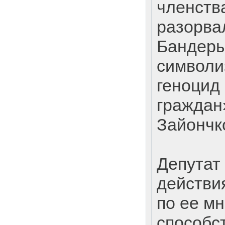
членств
разорва
Бандеры
символ
геноцид
граждан
Зайончк
Депутат
действия
по ее м
способс