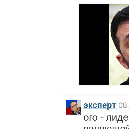
эксперт
08.
ого - лид
являющей