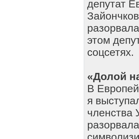
депутат Е
Зайончков
разорвала 
этом депу
соцсетях.
«Долой н
В Европей
я выступа
членства 
разорвала
символиз