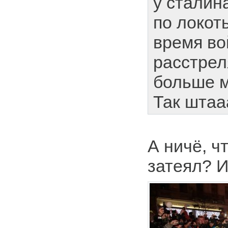
у сталин
по локоть
время во
расстрел
больше м
Так штаа
А ничё, ч
затеял? И