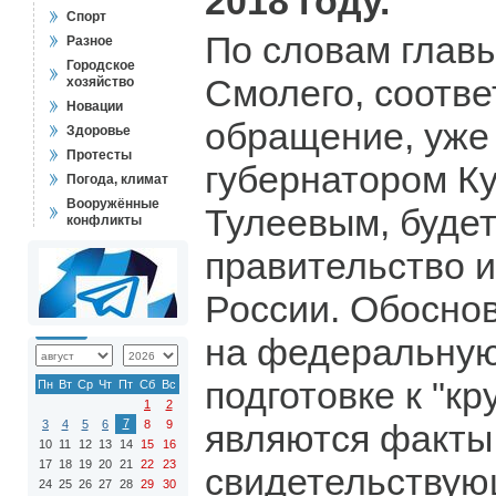
2018 году.
Спорт
По словам глав
Разное
Городское
Смолего, соотв
хозяйство
Новации
обращение, уже
Здоровье
Протесты
губернатором К
Погода, климат
Вооружённые
Тулеевым, будет
конфликты
правительство и
России. Обосно
на федеральную
подготовке к "кр
Пн
Вт
Ср
Чт
Пт
Сб
Вс
1
2
7
3
4
5
6
8
9
являются факты
10
11
12
13
14
15
16
17
18
19
20
21
22
23
свидетельствую
24
25
26
27
28
29
30