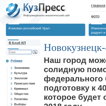
ГЛАВНАЯ
ФОТО
Атакован российский Урал
Изменени
радуют и
В Клуб КП
Новокузнецк-
Наш город мож
Рубрики
солидную пом
Экономика
Культура
федерального 
Экология
Происшествия
подготовку к 4
Криминал
Общество
которое будет 
Политика
Выборы