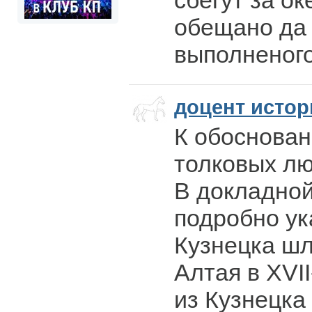
сбегут за о
обещано да 
выполненог
доцент истор
К обоснова
толковых лю
В докладной
подробно ука
Кузнецка шл
Алтая в XVII
из Кузнецка