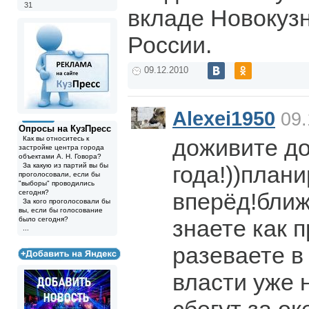
31
вкладе Новокузн
России.
09.12.2010
Alexei1950
09.
Опросы на КузПресс
Как вы относитесь к
доживите до
застройке центра города
объектами А. Н. Говора?
За какую из партий вы бы
года!))план
проголосовали, если бы
"выборы" проводились
сегодня?
вперёд!ближ
За кого проголосовали бы
вы, если бы голосование
было сегодня?
знаете как 
...
разеваете в
власти уже н