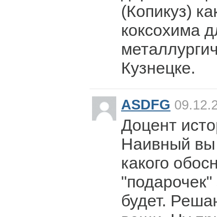
(Копикуз) к
коксохима д
металлургич
Кузнецке.
ASDFG
09.12.
Доцент исто
Наивный вы 
какого обос
"подарочек"
будет. Реша