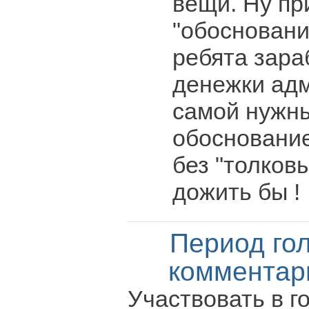
вещи. Ну при
"обосновани
ребята зара
денежки ад
самой нужны
обоснование
без "толковы
дожить бы !
Период го
комментар
Участвовать в г