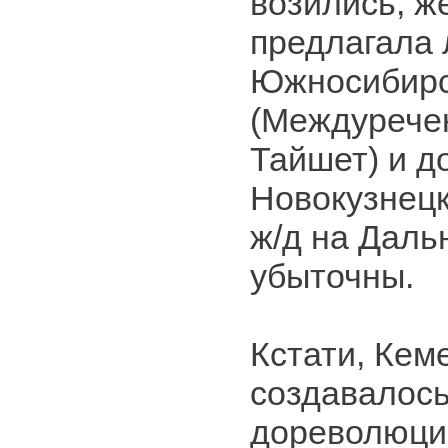
возились, ж
предлагала 
Южносибирс
(Междурече
Тайшет) и д
Новокузнецк
ж/д на Даль
убыточны.
Кстати, Кем
создавалось
дореволюци