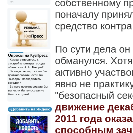
собственному п
31
поначалу принял
средство контра
По сути дела он 
Опросы на КузПресс
обманулся. Хотя
Как вы относитесь к
застройке центра города
объектами А. Н. Говора?
активно участво
За какую из партий вы бы
проголосовали, если бы
"выборы" проводились
явно не практи
сегодня?
За кого проголосовали бы
вы, если бы голосование
"безопасный сек
было сегодня?
...
движение дека
2011 года оказ
способным зач