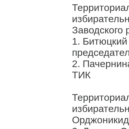
Территориа
избирательн
Заводского 
1. Битюцкий
председате
2. Пачернина
ТИК
Территориа
избирательн
Орджоникид