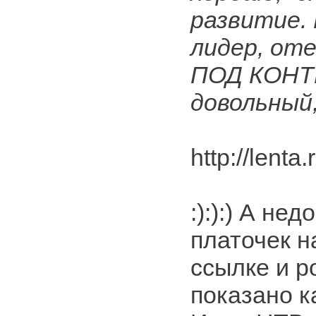
развитие.
лидер, оте
ПОД КОНТ
довольный,
http://lent
:):):) А н
платочек н
ссылке и р
показано ка