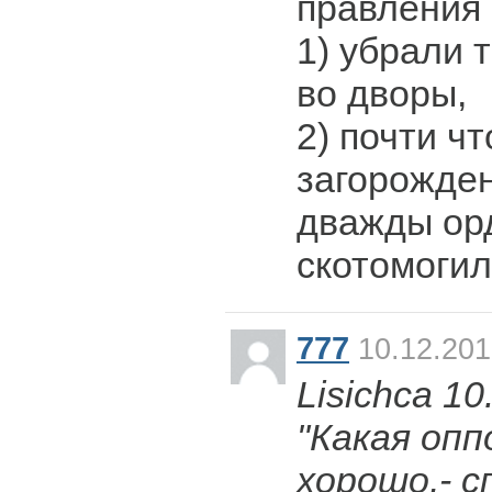
правления
1) убрали 
во дворы,
2) почти ч
загорожден
дважды ор
скотомогил
777
10.12.201
Lisichca 10
"Какая опп
хорошо,- 