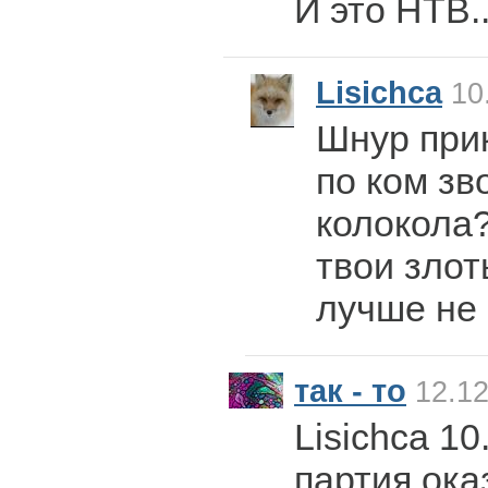
И это НТВ..
Lisichca
10.
Шнур прик
по ком зв
колокола?
твои злоты
лучше не
так - то
12.12
Lisichca 10
партия ока