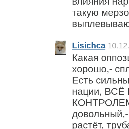
влияния нар
такую мерзо
выплевываю
Lisichca
10.12.
Какая оппоз
хорошо,- сп
Есть сильны
нации, ВСЁ
КОНТРОЛЕМ
довольный,-
растёт, труб