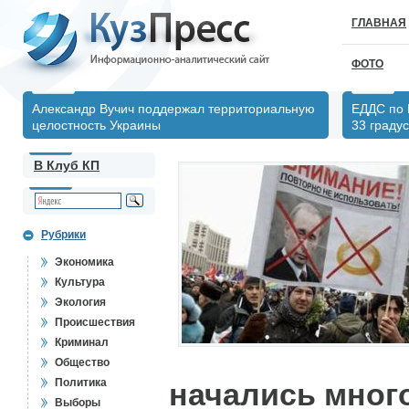
ГЛАВНАЯ
ФОТО
Александр Вучич поддержал территориальную
ЕДДС по 
целостность Украины
33 градус
В Клуб КП
Рубрики
Экономика
Культура
Экология
Происшествия
Криминал
Общество
Политика
начались мног
Выборы