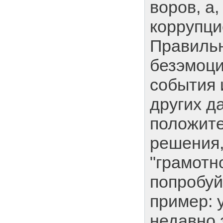
воров, а,
коррупцио
Правиль
безэмоци
события 
других д
положит
решения,
"грамотн
попробуйт
пример: 
недавно 