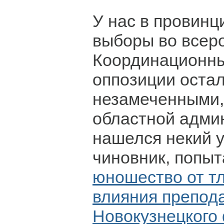
У нас в провинц
выборы во всер
Координационны
оппозиции остал
незамеченными,
областной адми
нашелся некий 
чиновник, попы
юношество от т
влияния препод
Новокузнецкого