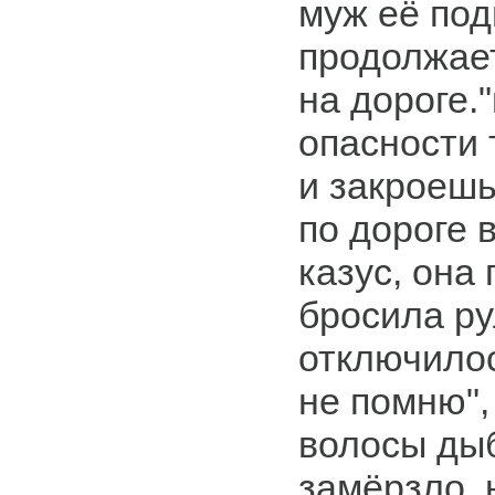
муж её под
продолжае
на дороге.
опасности 
и закроешь 
по дороге 
казус, она 
бросила ру
отключилос
не помню",
волосы дыб
замёрзло,