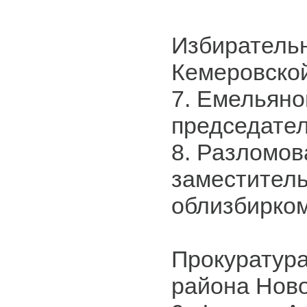
Избиратель
Кемеровско
7. Емельяно
председате
8. Разломов
заместитель
облизбирко
Прокуратура
района Нов