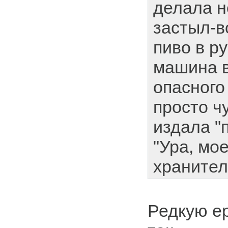
делала н
застыл-в
пиво в р
машина 
опасного
просто ч
издала "
"Ура, мо
хранителю
Редкую ер