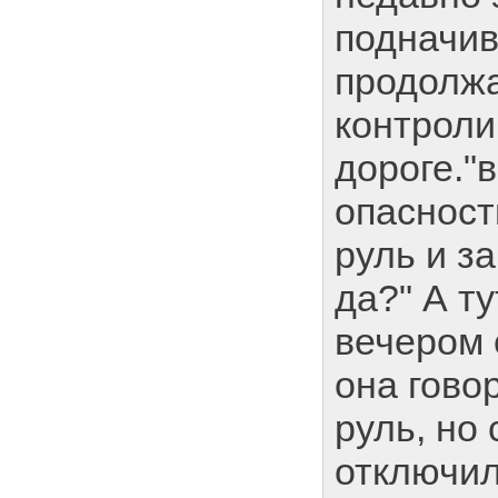
подначив
продолж
контроли
дороге."
опасност
руль и з
да?" А ту
вечером 
она гово
руль, но
отключил