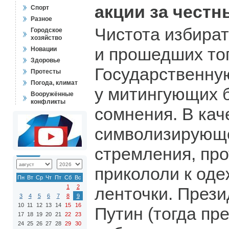
акции за чест
Спорт
Разное
Чистота избира
Городское
хозяйство
и прошедших то
Новации
Здоровье
Государственну
Протесты
Погода, климат
у митингующих 
Вооружённые
конфликты
сомнения. В кач
символизирующе
стремления, пр
прикололи к од
Пн
Вт
Ср
Чт
Пт
Сб
Вс
1
2
ленточки. През
3
4
5
6
7
8
9
10
11
12
13
14
15
16
Путин (тогда пре
17
18
19
20
21
22
23
24
25
26
27
28
29
30