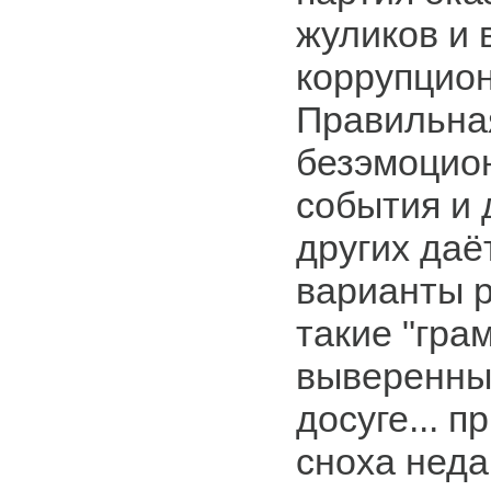
жуликов и в
коррупцион
Правильна
безэмоцио
события и 
других да
варианты 
такие "гра
выверенные
досуге... п
сноха неда