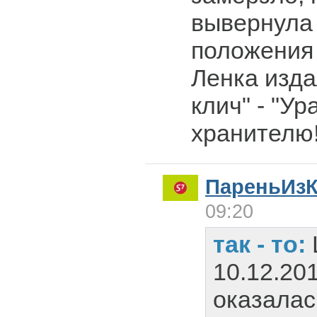
вывернула 
положения 
Ленка изд
клич" - "Ур
хранителю!"
ПареньИз
09:20
так - то:
10.12.201
оказалас