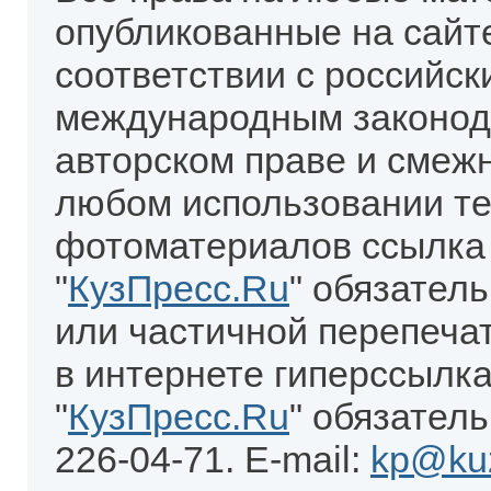
опубликованные на сайт
соответствии с российск
международным законод
авторском праве и смеж
любом использовании те
фотоматериалов ссылка
"
КузПресс.Ru
" обязател
или частичной перепеча
в интернете гиперссылка
"
КузПресс.Ru
" обязатель
226-04-71. E-mail:
kp@kuz