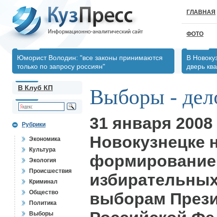
ГЛАВНАЯ
ФОТО
Юморист Володин: "все законы принимаются
В Новоку
только по запросу россиян"
дверь кв
В Клуб КП
Выборы - дело
31 января 2008
Рубрики
Новокузнецке 
Экономика
Культура
формирование
Экология
Происшествия
избирательных
Криминал
Общество
выборам През
Политика
Выборы