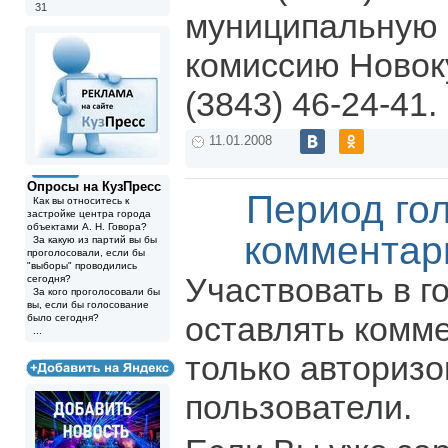
31
муниципальную 
комиссию Новоку
(3843) 46-24-41.
11.01.2008
Опросы на КузПресс
Период го
Как вы относитесь к
застройке центра города
объектами А. Н. Говора?
комментар
За какую из партий вы бы
проголосовали, если бы
"выборы" проводились
Участвовать в г
сегодня?
За кого проголосовали бы
вы, если бы голосование
оставлять комм
было сегодня?
...
только авториз
пользователи.