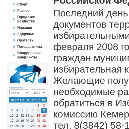
Российской Фе
Спорт
Последний день
Разное
Городское
документов тер
хозяйство
Новации
избирательными
Здоровье
Протесты
февраля 2008 г
Погода, климат
Вооружённые
граждан муници
конфликты
избирательная к
Желающие полу
необходимые ра
обратиться в И
Пн
Вт
Ср
Чт
Пт
Сб
Вс
1
2
3
4
5
6
7
8
9
комиссию Кемер
10
11
12
13
14
15
16
17
18
19
20
21
22
23
тел. 8(3842) 58-
24
25
26
27
28
29
30