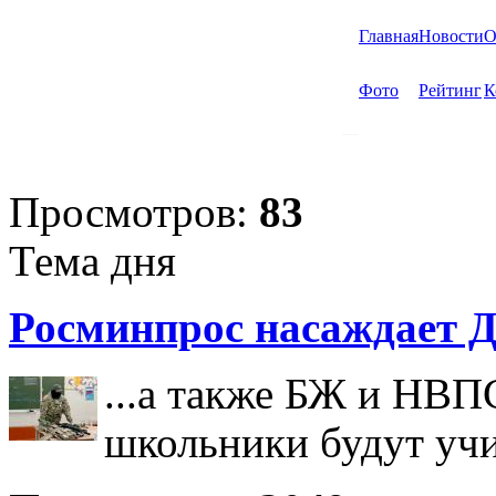
Главная
Новости
О
Фото
Рейтинг
К
Просмотров:
83
Тема дня
Росминпрос насаждает Д
...а также БЖ и НВП
школьники будут учи