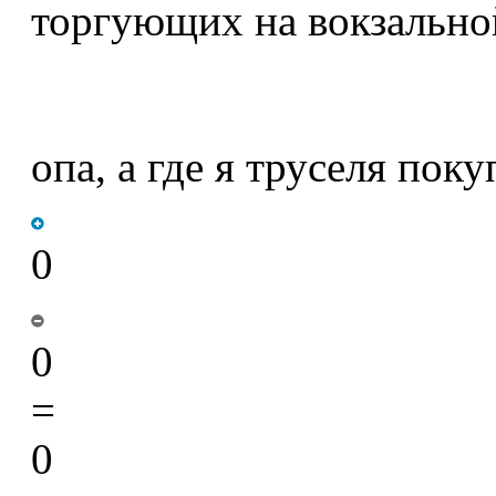
торгующих на вокзально
опа, а где я труселя пок
0
0
=
0