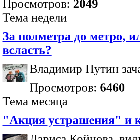
Просмотров:
2049
Тема недели
За полметра до метро, ил
всласть?
Владимир Путин зача
Просмотров:
6460
Тема месяца
"Акция устрашения" и 
Лариса Койнова, вид