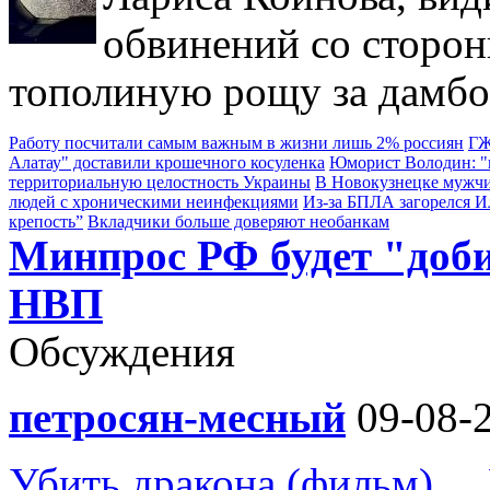
обвинений со сторон
тополиную рощу за дамбо
Работу посчитали самым важным в жизни лишь 2% россиян
ГЖ
Алатау" доставили крошечного косуленка
Юморист Володин: "в
территориальную целостность Украины
В Новокузнецке мужчи
людей с хроническими неинфекциями
Из-за БПЛА загорелся 
крепость”
Вкладчики больше доверяют необанкам
Минпрос РФ будет "доб
НВП
Обсуждения
петросян-месный
09-08-2
Убить дракона (фильм) ...