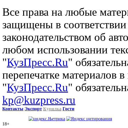
Все права на любые матер
защищены в соответствии
законодательством об авт
любом использовании тек
"
КузПресс.Ru
" обязатель
перепечатке материалов в
"
КузПресс.Ru
" обязательн
kp@kuzpress.ru
Контакты
Экспорт
Курилка
Гости
18+