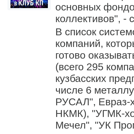
основных фондо
коллективов", - 
В список систе
компаний, котор
готово оказыват
(всего 295 комп
кузбасских пред
числе 6 металлу
РУСАЛ", Евраз-х
НКМК), "УГМК-хо
Мечел", "УК Пр