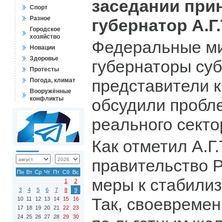
заседании при
Спорт
Разное
губернатор А.Г
Городское
хозяйство
Федеральные м
Новации
Здоровье
губернаторы суб
Протесты
представители к
Погода, климат
Вооружённые
конфликты
обсудили пробл
реального секто
Как отметил А.Г.
правительство 
Пн
Вт
Ср
Чт
Пт
Сб
Вс
меры к стабилиз
1
2
3
4
5
6
7
8
9
Так, своевреме
10
11
12
13
14
15
16
17
18
19
20
21
22
23
24
25
26
27
28
29
30