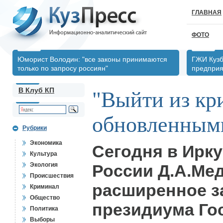
ГЛАВНАЯ
ФОТО
Юморист Володин: "все законы принимаются
ГЖИ Кузб
только по запросу россиян"
предпри
В Клуб КП
"Выйти из кр
обновленным
Рубрики
Экономика
Сегодня в Ирку
Культура
Экология
России Д.А.Ме
Происшествия
расширенное з
Криминал
Общество
президиума Го
Политика
Выборы