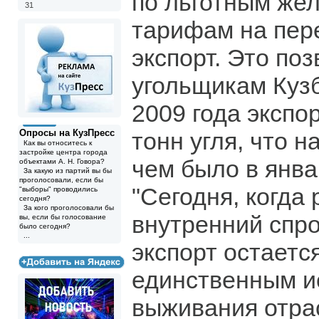
по льготным же
31
тарифам на пере
экспорт. Это по
угольщикам Кузб
2009 года экспо
Опросы на КузПресс
тонн угля, что н
Как вы относитесь к
застройке центра города
чем было в янва
объектами А. Н. Говора?
За какую из партий вы бы
проголосовали, если бы
"Сегодня, когда 
"выборы" проводились
сегодня?
За кого проголосовали бы
внутренний спро
вы, если бы голосование
было сегодня?
...
экспорт остаетс
единственным и
выживания отра