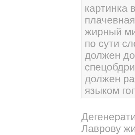
картинка 
плачевная
жирный м
по сути сл
должен до
спецобдри
должен ра
языком го
Дегенерат
Лаврову ж