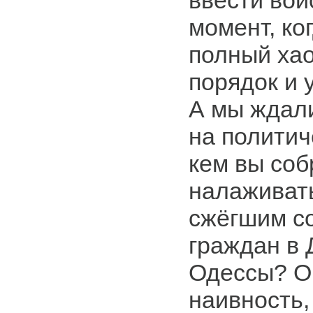
ввести вой
момент, ко
полный хао
порядок и 
А мы ждали
на политич
кем вы соб
налаживать
сжёгшим с
граждан в
Одессы? О
наивность,