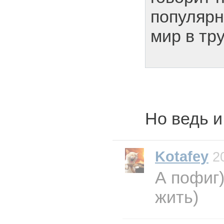
популярн
мир в тру
Но ведь и
Kotafey
20
А пофиг
жить)