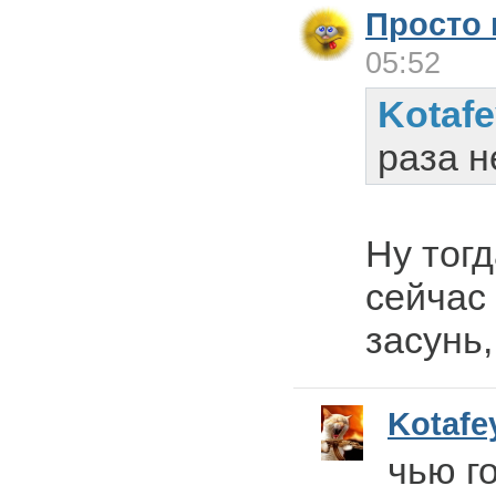
Просто
05:52
Kotaf
раза н
Ну тог
сейчас 
засунь,
Kotafe
чью г