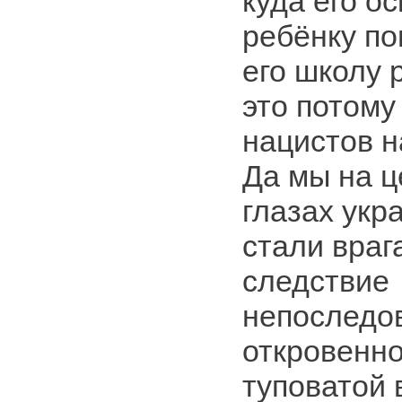
куда его ос
ребёнку по
его школу 
это потому
нацистов н
Да мы на ц
глазах укр
стали враг
следствие
непоследо
откровенно
туповатой