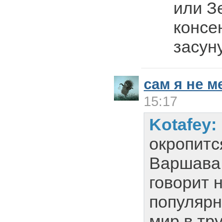
или З
консен
засун
сам я не 
15:17
Kotafey:
окропитс
Варшава 
говорит 
популярн
мир в тру