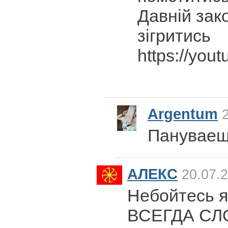
Давній зак
зігритись
https://yo
Argentum
2
Пануваеш
АЛЕКС
20.07.2
Небойтесь 
ВСЕГДА С