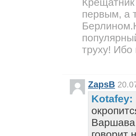
Крещатник 
первым, а 
Берлином.К
популярный
труху! Ибо 
ZapsB
20.07
Kotafey:
окропитс
Варшава 
говорит 