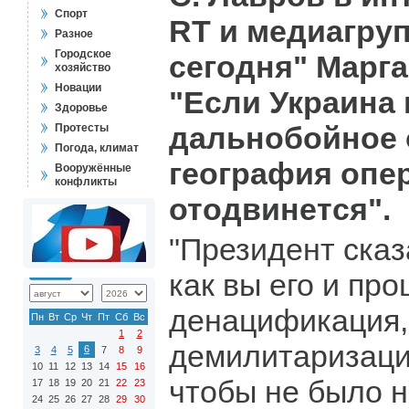
Спорт
RT и медиагру
Разное
Городское
сегодня" Марг
хозяйство
Новации
"Если Украина
Здоровье
дальнобойное 
Протесты
Погода, климат
география опе
Вооружённые
конфликты
отодвинется".
"Президент сказ
как вы его и пр
денацификация,
Пн
Вт
Ср
Чт
Пт
Сб
Вс
1
2
демилитаризаци
6
3
4
5
7
8
9
10
11
12
13
14
15
16
чтобы не было н
17
18
19
20
21
22
23
24
25
26
27
28
29
30