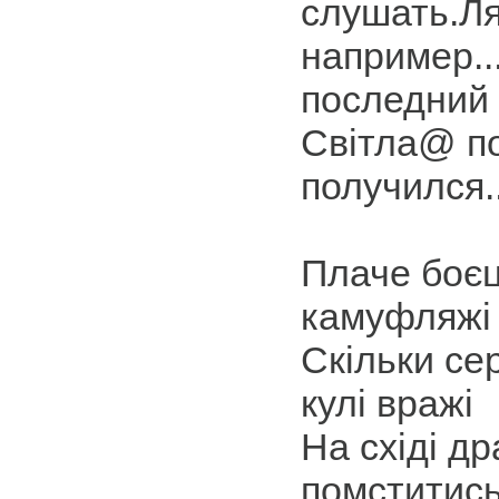
слушать.Л
например..
последний
Світла@ п
получился..
Плаче боєц
камуфляжі
Скільки се
кулі вражі
На східі др
помститис