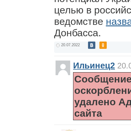
целью в россий
ведомстве
назв
Донбасса.
20.07.2022
Ильинец2
20.0
Сообщение
оскорблен
удалено А
сайта