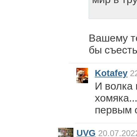
Вашему те
бы съесть
Kotafey
22
И волка 
хомяка..
первым о
UVG
20.07.202