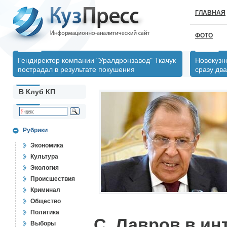
ГЛАВНАЯ
ФОТО
Гендиректор компании "Уралдронзавод" Ткачук
Новокузн
пострадал в результате покушения
сразу два
В Клуб КП
Рубрики
Экономика
Культура
Экология
Происшествия
Криминал
Общество
Политика
С. Лавров в и
Выборы