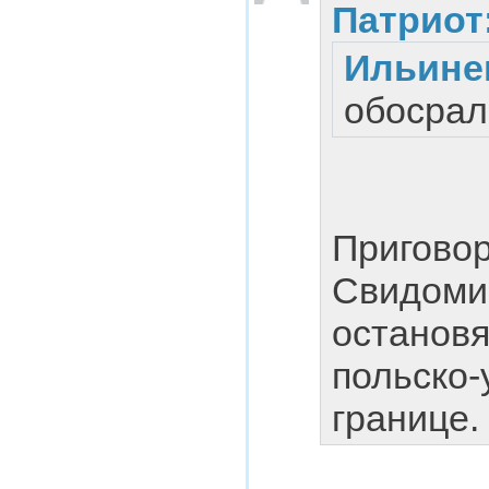
Патриот
Ильине
обосрал
Пригово
Свидоми
остановя
польско-
границе.