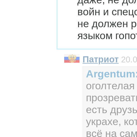
войн и спец
не должен р
языком гопо
Патриот
20.0
Argentum
оголтелая
прозревать
есть друз
украхе, к
всё на са