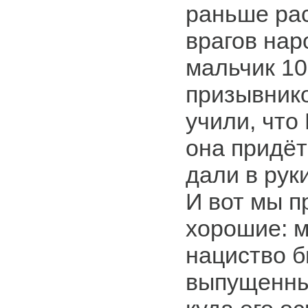
раньше ра
врагов нар
мальчик 10
призывнико
учили, что 
она придёт
дали в рук
И вот мы п
хорошие: м
нациство б
выпущенны