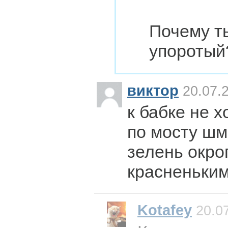
Почему т
упоротый
виктор
20.07.2
к бабке не 
по мосту шм
зелень окро
красненьким
Kotafey
20.07