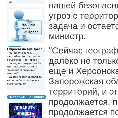
31
нашей безопасн
угроз с террито
задача и остает
министр.
"Сейчас географ
Опросы на КузПресс
Как вы относитесь к
застройке центра города
далеко не тольк
объектами А. Н. Говора?
За какую из партий вы бы
проголосовали, если бы
еще и Херсонска
"выборы" проводились
сегодня?
За кого проголосовали бы
Запорожская обл
вы, если бы голосование
было сегодня?
...
территорий, и э
продолжается, 
продолжается п