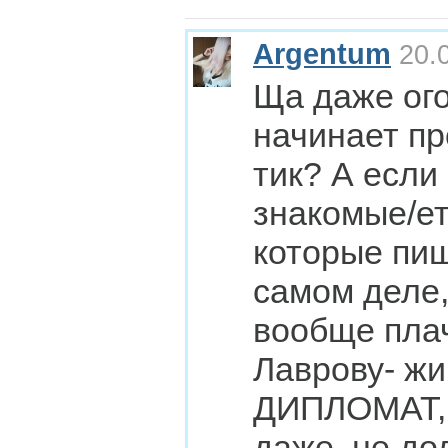
Argentum
20.0
Ща даже ого
начинает пр
тик? А если 
знакомые/ет
которые пиш
самом деле,
вообще пла
Лаврову- жи
ДИПЛОМАТ, 
даже, не до