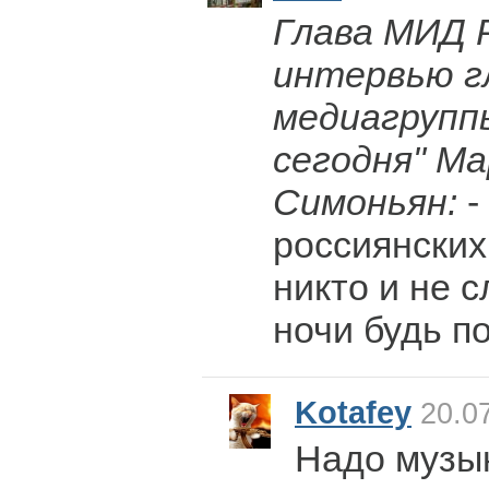
Глава МИД Р
интервью г
медиагрупп
сегодня" М
Симоньян:
-
россиянских
никто и не с
ночи будь п
Kotafey
20.07
Надо музы