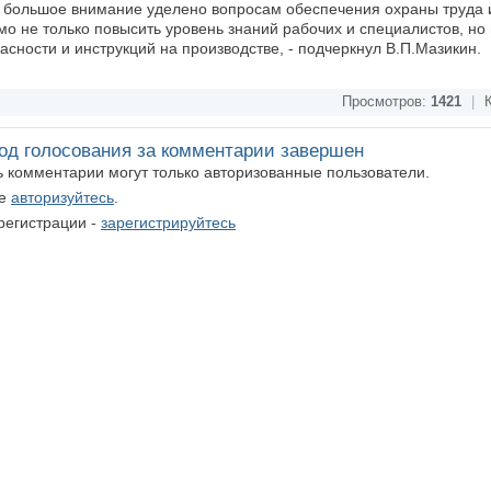
ии большое внимание уделено вопросам обеспечения охраны труда 
о не только повысить уровень знаний рабочих и специалистов, но 
сности и инструкций на производстве, - подчеркнул В.П.Мазикин.
Просмотров:
1421
|
К
од голосования за комментарии завершен
ть комментарии могут только авторизованные пользователи.
те
авторизуйтесь
.
регистрации -
зарегистрируйтесь