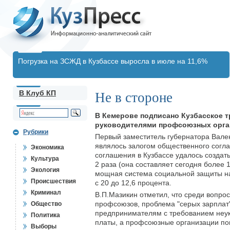
Погрузка на ЗСЖД в Кузбассе выросла в июле на 11,6%
В Клуб КП
Не в стороне
В Кемерове подписано Кузбасское 
руководителями профсоюзных орган
Рубрики
Первый заместитель губернатора Вален
являлось залогом общественного согла
Экономика
соглашения в Кузбассе удалось создат
Культура
2 раза (она составляет сегодня более 
Экология
мощная система социальной защиты на
Происшествия
с 20 до 12,6 процента.
Криминал
В.П.Мазикин отметил, что среди вопро
профсоюзов, проблема "серых зарплат"
Общество
предпринимателям с требованием неук
Политика
платы, а профсоюзные организации поп
Выборы