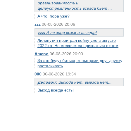
организованность и
целеустремленность всегда бьёт ...
А что, пора уже?
zzz
06-08-2026 20:06
zzz:
А ля герр комм а ля герр!
Лилипутин проиграл войну уже в августе
2022-го. Но стесняется признаться в этом
Ameno
06-08-2026 20:00
За это будут биться, копытцами друг дружку
расталкивать
000
06-08-2026 19:54
Деловой:
Выхода нет, выезда нет...
Выход всегда есть!