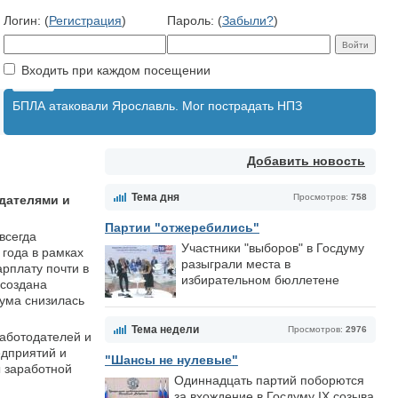
Логин: (
Регистрация
)
Пароль: (
Забыли?
)
Входить при каждом посещении
БПЛА атаковали Ярославль. Мог пострадать НПЗ
Добавить новость
Тема дня
Просмотров:
758
дателями и
Партии "отжеребились"
всегда
Участники "выборов" в Госдуму
 года в рамках
разыграли места в
арплату почти в
избирательном бюллетене
 создана
ума снизилась
Тема недели
Просмотров:
2976
работодателей и
едприятий и
"Шансы не нулевые"
ы заработной
Одиннадцать партий поборются
за вхождение в Госдуму IX созыва