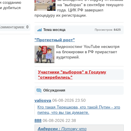
и созданию
на "выборах" в сентябре текущего
и добиться
года. ЦИК РФ завершил
процедуру их регистрации.
омментариев:
0
Тема месяца
Просмотров:
8425
"Протестный рост"
Видеохостинг YouTube несмотря
на блокировки в РФ прирастает
аудиторией.
Участники "выборов" в Госдуму
"отжеребились"
Обсуждения
valicova
06-08-2026 23:50
Кто такая Терешкова, кто такой Путин - это
пипец, что вы так думаете.
888
06-08-2026 22:38
Андерсен :
Потому что