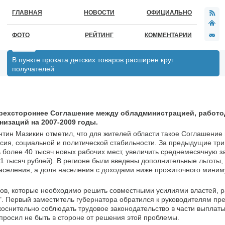
ГЛАВНАЯ
НОВОСТИ
ОФИЦИАЛЬНО
ФОТО
РЕЙТИНГ
КОММЕНТАРИИ
В пункте проката детских товаров расширен круг
получателей
трехстороннее Соглашение между обладминистрацией, работо
изаций на 2007-2009 годы.
тин Мазикин отметил, что для жителей области такое Соглашение 
сия, социальной и политической стабильности. За предыдущие три
ь более 40 тысяч новых рабочих мест, увеличить среднемесячную з
11 тысяч рублей). В регионе были введены дополнительные льготы,
селения, а доля населения с доходами ниже прожиточного миним
сов, которые необходимо решить совместными усилиями властей, 
. Первый заместитель губернатора обратился к руководителям пр
оснительно соблюдать трудовое законодательство в части выплат
росил не быть в стороне от решения этой проблемы.