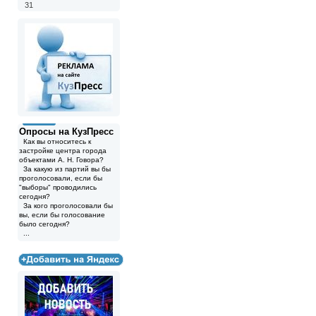
31
Опросы на КузПресс
Как вы относитесь к
застройке центра города
объектами А. Н. Говора?
За какую из партий вы бы
проголосовали, если бы
"выборы" проводились
сегодня?
За кого проголосовали бы
вы, если бы голосование
было сегодня?
...