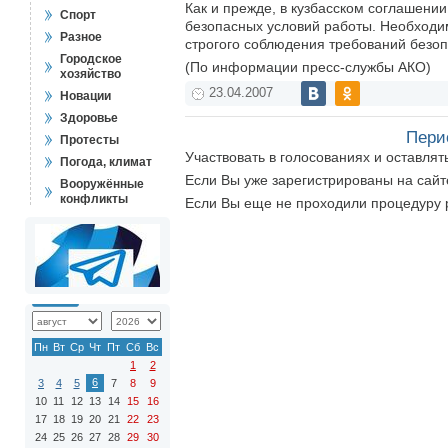
Как и прежде, в кузбасском соглашен
Спорт
безопасных условий работы. Необходим
Разное
строгого соблюдения требований безопа
Городское
(По информации пресс-службы АКО)
хозяйство
23.04.2007
Новации
Здоровье
Пери
Протесты
Участвовать в голосованиях и оставля
Погода, климат
Если Вы уже зарегистрированы на сай
Вооружённые
конфликты
Если Вы еще не проходили процедуру 
Пн
Вт
Ср
Чт
Пт
Сб
Вс
1
2
6
3
4
5
7
8
9
10
11
12
13
14
15
16
17
18
19
20
21
22
23
24
25
26
27
28
29
30