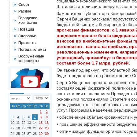
социально-экономического развития о
Спорт
Шатилова это дисциплинирует, застав
Разное
Заместитель Губернатора Кемеровской 
Городское
Сергей Ващенко рассказал присутству
хозяйство
бюджетной системы Кемеровской облас
Новации
прогнозам финансистов, с 1 января 
введением целого блока федеральны
Здоровье
взносов во внебюджетные фонды пр
Протесты
источников - налога на прибыль орг
Погода, климат
революционные изменения, направл
Вооружённые
учреждений, произойдут в бюджетно
конфликты
составят более 1,7 млрд. рублей.
Он также подчеркнул, что областной 
будет представлен на рассмотрение Со
Сергей Ващенко представил презента
составляющей бюджетной политики на 2
соответствии с посланием Президента
основными положениями Стратегии соц
цель документа - способствовать повы
Пн
Вт
Ср
Чт
Пт
Сб
Вс
услуг. Программа нацелена реализаци
1
2
• обеспечение сбалансированности и у
7
3
4
5
6
8
9
10
11
12
13
14
15
16
• повышение эффективности бюджетных
17
18
19
20
21
22
23
• оптимизация функций органов госуда
24
25
26
27
28
29
30