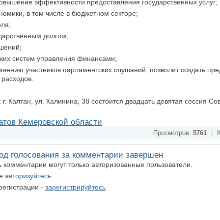
повышение эффективности предоставления государственных услуг;
омики, в том числе в бюджетном секторе;
ля;
ударственным долгом;
ошений;
ких систем управления финансами;
мнению участников парламентских слушаний, позволит создать пр
расходов.
: г. Калтан, ул. Калинина, 38 состоится двадцать девятая сессия С
атов Кемеровской области
Просмотров:
5761
|
К
од голосования за комментарии завершен
ть комментарии могут только авторизованные пользователи.
те
авторизуйтесь
.
регистрации -
зарегистрируйтесь