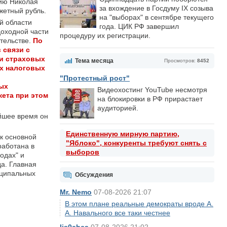
нию Николая
за вхождение в Госдуму IX созыва
жетный рубль.
на "выборах" в сентябре текущего
й области
года. ЦИК РФ завершил
оходной части
процедуру их регистрации.
тельстве.
По
 связи с
ки страховых
Тема месяца
Просмотров:
8452
ых налоговых
"Протестный рост"
ых
Видеохостинг YouTube несмотря
жета при этом
на блокировки в РФ прирастает
аудиторией.
йшее время он
Единственную мирную партию,
к основной
"Яблоко", конкуренты требуют снять с
работана в
выборов
одах" и
а. Главная
иципальных
Обсуждения
Mr. Nemo
07-08-2026 21:07
В этом плане реальные демократы вроде А.
А. Навального все таки честнее