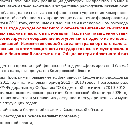
бласти и полноценной реализации долгосрочных проектов. По мне
ляет максимально экономно и эффективно расходовать каждый бюд
области, начальник главного финансового управления Кемеровско
ющим об особенностях и предстоящих сложностях формирования д
ти в 2011 году, связанных с изменениями в федеральном законода
2011 года доходы областного бюджета значительно снизятся в
х законов и налоговых новаций. Так, из-за повышения став
огнозируется сокращение поступлений от одного из основн
анизаций. Изменяется способ взимания транспортного налога,
енные на оптимизацию сети государственных и муниципальн
й и банковской системе и т.д. Общие потери областного бюд
бюджет на предстоящий финансовый год уже сформирован. В ближа
вета народных депутатов Кемеровской области.
цию Программы повышения эффективности бюджетных расходов ка
011 год и на плановый период 2012 и 2013 годов. Программа раз
 РФ Федеральному Собранию "О бюджетной политике в 2010-2012 г
иально-экономического развития Кемеровской области до 2025 год
шению качества и увеличению доступности государственных и мун
ю следующих задач:
стойчивости бюджетной системы Кемеровской области;
 расходов на основе целевых программ;
рственной власти;