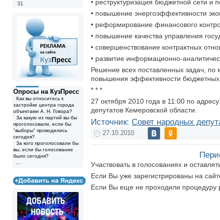
• реструктуризация бюджетной сети и 
31
• повышение энергоэффективности экон
• реформирование финансового контро
• повышение качества управления гос
• совершенствование контрактных отн
• развитие информационно-аналитичес
Решение всех поставленных задач, по 
повышения эффективности бюджетных 
* * *
Опросы на КузПресс
Как вы относитесь к
27 октября 2010 года в 11:00 по адресу
застройке центра города
депутатов Кемеровской области.
объектами А. Н. Говора?
За какую из партий вы бы
Источник:
Совет народных депут
проголосовали, если бы
"выборы" проводились
27.10.2010
сегодня?
За кого проголосовали бы
вы, если бы голосование
Пери
было сегодня?
...
Участвовать в голосованиях и оставля
Если Вы уже зарегистрированы на сай
Если Вы еще не проходили процедуру 