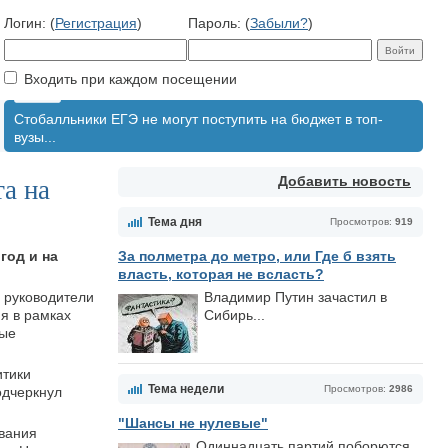
Логин: (
Регистрация
)
Пароль: (
Забыли?
)
Входить при каждом посещении
Стобалльники ЕГЭ не могут поступить на бюджет в топ-
вузы...
Добавить новость
а на
Тема дня
Просмотров:
919
год и на
За полметра до метро, или Где б взять
власть, которая не всласть?
, руководители
Владимир Путин зачастил в
я в рамках
Сибирь...
ные
итики
Тема недели
Просмотров:
2986
одчеркнул
"Шансы не нулевые"
ования
Одиннадцать партий поборются