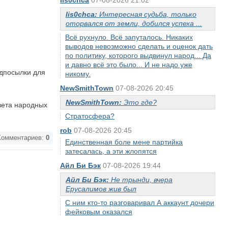
lis0chca
07-08-2026 21:02
lis0chca:
Интересная судьба, только
оторвался от земли, добился успеха ...
Всё рухнуло. Всё запуталось. Никаких
выводов невозможно сделать и оценок дать
по политику, которого выдвинул народ... Да
и давно всё это было... И не надо уже
едпосылки для
никому.
NewSmithTown
07-08-2026 20:45
NewSmithTown:
Это где?
овета народных
Стратосфера?
rob
07-08-2026 20:45
омментариев:
0
Единственная боле мене партийка
затесалась, а эти жлопятся
Айл Би Бэк
07-08-2026 19:44
Айл Би Бэк:
Не трынди, вчера
Ерусалимов жив был
С ним кто-то разговаривал А аккаунт дочери
фейковым оказался