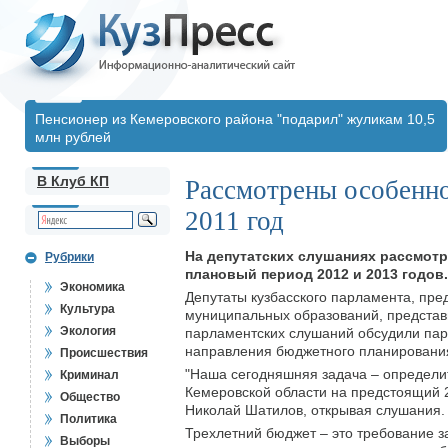
Пенсионер из Кемеровского района "подарил" жуликам 10,5
млн рублей
В Клуб КП
Рассмотрены особенно
2011 год
На депутатских слушаниях рассмотр
Рубрики
плановый период 2012 и 2013 годов.
Экономика
Депутаты кузбасского парламента, пре
Культура
муниципальных образований, представ
Экология
парламентских слушаний обсудили пар
направления бюджетного планирования
Происшествия
"Наша сегодняшняя задача – определи
Криминал
Кемеровской области на предстоящий 2
Общество
Николай Шатилов, открывая слушания.
Политика
Трехлетний бюджет – это требование 
Выборы