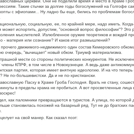
авославных церквей. Они не поделили время и место в Храме Гро
ессиям. Такие стычки за долгие годы богослужений на Голгофе са
копты с эфиопами... Ну ладно бы еще, бились по проблемам богосл
.
ациональную, социальную, ее, по крайней мере, надо иметь. Когда-
ня может испортить, допустим, "основной вопрос философии"? Это 
оления мыслителей. Излюбленное оружие теоретиков и вождей пр
но - материя или сознание? И каков итог размышлений?
и прочего движимого-недвижимого один состав Кемеровского обко
свою очередь, "вычищает" новый обком. Триумф материализма.
 страшной мести со стороны политических конкурентов. Не исключе
ь" члены КПРФ, в том числе в Новокузнецке. А ведь даже антикомму
нтская партия, которая имеет внятную идеологию. И на что тепер
? Не по-большевистски. Да и не по-христиански.
вославную Пасху в Храме Гроба Господня. Врать не стану, сошес
 минуты в пределы храма не пробиться. А вот просветленные лица 
воскрес!
ел, как паломники превращаются в туристов. А улица, по которой 
ольше становилась похожей на базарный ряд. Тут не до братских п
.
целует на свой манер. Как сказал поэт: