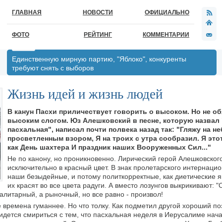
ГЛАВНАЯ
НОВОСТИ
ОФИЦИАЛЬНО
ФОТО
РЕЙТИНГ
КОММЕНТАРИИ
Единственную мирную партию, "Яблоко", конкуренты
требуют снять с выборов
Жизнь идей и жизнь людей
В канун Пасхи приличествует говорить о высоком. Но не о
высоким слогом. Юз Алешковский в песне, которую назвал
пасхальная", написал почти полвека назад так: "Гляжу на н
просветленным взором, Я на троих с утра сообразил. Я это
как День шахтера И праздник наших Вооруженных Сил..."
Не по канону, но проникновенно. Лирический герой Алешковског
исключительно в красный цвет. В знак пролетарского интернаци
наши безыдейные, и потому политкорректные, как диетические 
их красят во все цвета радуги. А вместо лозунгов выкрикивают: "
оталитарный, а рыночный, но все равно - произвол!
е времена гуманнее. Но что толку. Как подметил другой хороший п
ридется смириться с тем, что пасхальная неделя в Иерусалиме нач