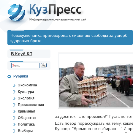
Новокузнечанка приговорена к лишению свободы за ущерб
здоровью брата
В Клуб КП
Рубрики
Экономика
Культура
Экология
Происшествия
Криминал
за десяток - это произвол!" Пусть не т
Общество
Есть повод порассуждать на тему, каки
Политика
Кушнер: "Времена не выбирают...” И п
Выборы