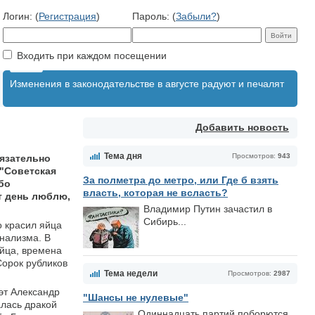
Логин: (
Регистрация
)
Пароль: (
Забыли?
)
Входить при каждом посещении
Изменения в законодательстве в августе радуют и печалят
Добавить новость
Тема дня
Просмотров:
943
бязательно
 "Советская
За полметра до метро, или Где б взять
ебо
власть, которая не всласть?
т день люблю,
Владимир Путин зачастил в
Сибирь...
о красил яйца
онализма. В
яйца, времена
Сорок рубликов
Тема недели
Просмотров:
2987
оэт Александр
"Шансы не нулевые"
алась дракой
Одиннадцать партий поборются