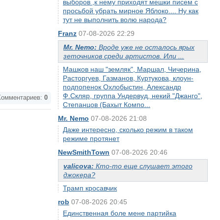
выборов ,к нему приходят мешки писем с
просьбой убрать мирное Яблоко.... Ну как
тут не выполнить волю народа?
Franz
07-08-2026 22:29
Mr. Nemo:
Вроде уже не осталось ярых
зеточников среди артистов. Или ...
Машков наш "земляк", Маршал, Чичерина,
Расторгуев, Газманов, Куртукова, клоун-
подпопенок Охлобыстин, Александр
Ф.Скляр, группа Ундервуд, некий "Джанго",
омментариев:
0
Степанцов (Бахыт Компо...
Mr. Nemo
07-08-2026 21:08
Даже интересно, сколько режим в таком
режиме протянет
NewSmithTown
07-08-2026 20:46
valicova:
Кто-то еще слушает этого
джокера?
Трамп кросавчик
rob
07-08-2026 20:45
Единственная боле мене партийка