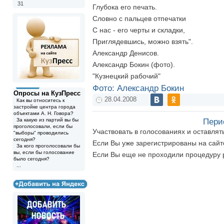
31
Глубока его печать.
Словно с пальцев отпечатки
С нас - его черты и складки,
Приглядевшись, можно взять".
Александр Денисов.
Александр Бокин (фото).
"Кузнецкий рабочий"
Фото: Александр Бокин
Опросы на КузПресс
28.04.2008
Как вы относитесь к
застройке центра города
объектами А. Н. Говора?
За какую из партий вы бы
Пери
проголосовали, если бы
Участвовать в голосованиях и оставля
"выборы" проводились
сегодня?
Если Вы уже зарегистрированы на сай
За кого проголосовали бы
вы, если бы голосование
Если Вы еще не проходили процедуру 
было сегодня?
...