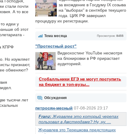
ба Господня,
за вхождение в Госдуму IX созыва
ми стали почти
на "выборах" в сентябре текущего
овия. А то все
года. ЦИК РФ завершил
процедуру их регистрации.
то идеи у
раньше об этот
олетариата -
Тема месяца
Просмотров:
8455
"Протестный рост"
ма КПРФ
Видеохостинг YouTube несмотря
на блокировки в РФ прирастает
но. Но изумляет
аудиторией.
нисты признают,
ь ее обменяют?
Стобалльники ЕГЭ не могут поступить
твия
на бюджет в топ-вузы...
видел.
Обсуждения
две тысячи лет
асхальных
петросян-месный
07-08-2026 23:17
Franz:
Журавлев это который черепах
пользовал в Амстердаме? Ну, ну. ...
Журавлев это Терешкова предстоящих