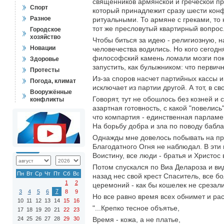
священников армянской и греческой пр
Спорт
который принадлежит сразу шести конф
Разное
ритуальными. То армяне с греками, то 
тот же пресловутый квартирный вопрос
Городское
хозяйство
Чтобы биться за идею - религиозную, н
Новации
человечества водились. Но кого сегод
философский камень ломали мозги пок
Здоровье
запустить, как булыжником: что первич
Протесты
Из-за споров насчет партийных кассы 
Погода, климат
исключает из партии другой. А тот, в 
Вооружённые
Говорят, тут не обошлось без козней и
конфликты
азартная готовность, с какой "повелис
что компартия - единственная парламе
На борьбу добра и зла по поводу бабла
Однажды мне довелось побывать на пра
Благодатного Огня не наблюдал. В эти
Воистину, все люди - братья и Христос 
Потом спускался по Виа Делароза и вид
Пн
Вт
Ср
Чт
Пт
Сб
Вс
назад нес свой крест Спаситель, все б
1
2
церемоний - как бы кошелек не срезали
7
3
4
5
6
8
9
Но все равно время всех обнимет и рас
10
11
12
13
14
15
16
"...Крепко тесное объятье,
17
18
19
20
21
22
23
24
25
26
27
28
29
30
Время - кожа, а не платье,