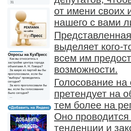
31
от имени своих 
нашего с вами л
Представленная
выделяет кого-т
Опросы на КузПресс
всем им предос
Как вы относитесь к
застройке центра города
возможности.
объектами А. Н. Говора?
За какую из партий вы бы
проголосовали, если бы
"выборы" проводились
Голосование на 
сегодня?
За кого проголосовали бы
вы, если бы голосование
претендует на о
было сегодня?
...
тем более на ре
Оно проводится
тенденции и зак