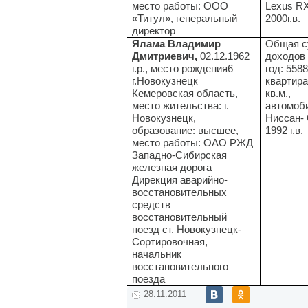
место работы: ООО
Lexus R
«Титул», генеральный
2000г.в.
директор
Ялама Владимир
Общая с
Дмитриевич,
02.12.1962
доходов 
г.р., место рождения6
год: 5588
г.Новокузнецк
квартира
Кемеровская область,
кв.м.,
место жительства: г.
автомоб
Новокузнецк,
Ниссан-
образование: высшее,
1992 г.в.
место работы: ОАО РЖД
Западно-Сибирская
железная дорога
Дирекция аварийно-
восстановительных
средств
восстановительный
поезд ст. Новокузнецк-
Сортировочная,
начальник
восстановительного
поезда
28.11.2011