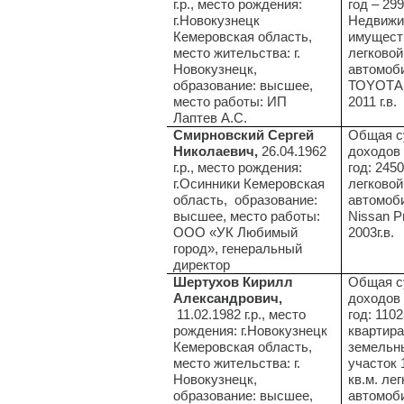
г.р., место рождения:
год – 29
г.Новокузнецк
Недвижи
Кемеровская область,
имуществ
место жительства: г.
легковой
Новокузнецк,
автомоб
образование: высшее,
ТОYОТА
место работы: ИП
2011 г.в.
Лаптев А.С.
Смирновский Сергей
Общая с
Николаевич,
26.04.1962
доходов 
г.р., место рождения:
год: 2450
г.Осинники Кемеровская
легковой
область, образование:
автомоб
высшее, место работы:
Nissan P
ООО «УК Любимый
2003г.в.
город», генеральный
директор
Шертухов Кирилл
Общая с
Александрович,
доходов 
11.02.1982 г.р., место
год: 1102
рождения: г.Новокузнецк
квартира
Кемеровская область,
земельн
место жительства: г.
участок 
Новокузнецк,
кв.м. ле
образование: высшее,
автомоб