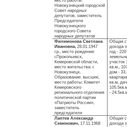
место работы:
Новокузнецкий городской
Совет народных
депутатов, заместитель
Председателя
Новокузнецкого
городского Совета
народных депутатов
Филимонова Светлана
Общая с
Ивановна,
28.01.1947
дохода з
г.р., место рождения:
год - 220
г.Прокопьевск,
земельн
Кемеровской области,
участок 
место жительства: г.
кв.м., 10
Новокузнецк,
дом - 33.
Образование: высшее,
квартира 
место работы: Комитет
кв.м, дач
Кемеровского
105.5кв.
регионального отделения
- 24.5кв.
политической партии
«Патриоты России»,
заместитель
председателя
Лаптев Александр
Общая с
Семенович,
17.11.1968
дохода з