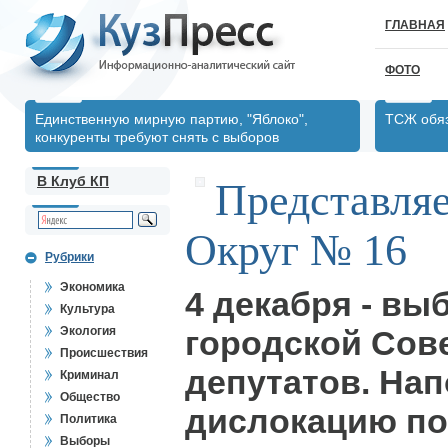
ГЛАВНАЯ
ФОТО
Единственную мирную партию, "Яблоко",
ТСЖ обяз
конкуренты требуют снять с выборов
В Клуб КП
Представляе
Округ № 16
Рубрики
Экономика
4 декабря - вы
Культура
Экология
городской Сов
Происшествия
депутатов. На
Криминал
Общество
дислокацию по
Политика
Выборы