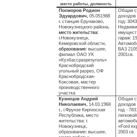
место работы, должность
Посморов Родион
Общая с
Эдуардович,
05.051988
доходов 
г. станция Ерунаково,
год: 3043
Новокузнецкого района,
Недвижи
место жительства:
имущест
г.Новокузнецк,
гараж: 19
Кемеровской области,
Автомоб
образование:
высшее,
ВАЗ 2109
филиал ОАО УК
2001г.в.
«Кузбассразрезуголь»
Краснобродский
угольный разрез, ОФ
Краснобродская-
Коксовая, мастер
производственного
участка
Кузнецов Андрей
Общая с
Николаевич,
14.03.1968
доходов 
г., г.Фрунзе Киргизская
год - 783
Республика, место
легковой
жительства: г.
автомоб
Новокузнецк,
«Ford exp
образование: высшее,
2003 г.в.