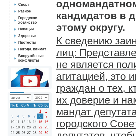
одномандатном
Спорт
Разное
кандидатов в 
Городское
хозяйство
этому округу.
Новации
Здоровье
К сведению заи
Протесты
лиц: Представл
Погода, климат
Вооружённые
конфликты
не является пол
агитацией, это
граждан о тех, к
их доверие и на
Пн
Вт
Ср
Чт
Пт
Сб
Вс
мандат депутата
1
2
3
4
5
6
7
8
9
городского Сов
10
11
12
13
14
15
16
17
18
19
20
21
22
23
депутатов, чтоб
24
25
26
27
28
29
30