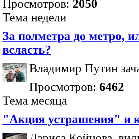
Просмотров:
2050
Тема недели
За полметра до метро, ил
всласть?
Владимир Путин зача
Просмотров:
6462
Тема месяца
"Акция устрашения" и 
Лариса Койнова, вид