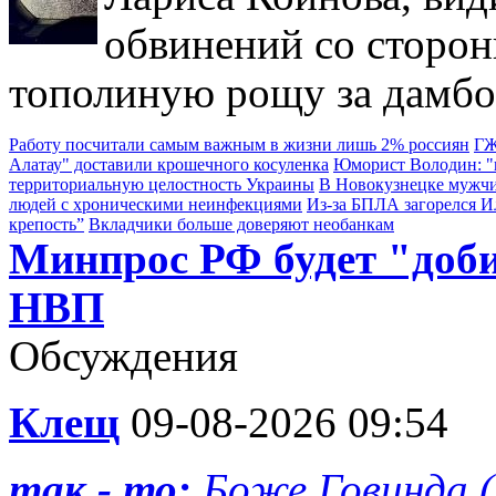
обвинений со сторон
тополиную рощу за дамбо
Работу посчитали самым важным в жизни лишь 2% россиян
ГЖ
Алатау" доставили крошечного косуленка
Юморист Володин: "в
территориальную целостность Украины
В Новокузнецке мужчи
людей с хроническими неинфекциями
Из-за БПЛА загорелся 
крепость”
Вкладчики больше доверяют необанкам
Минпрос РФ будет "доб
НВП
Обсуждения
Клещ
09-08-2026 09:54
так - то:
Боже Говинда (