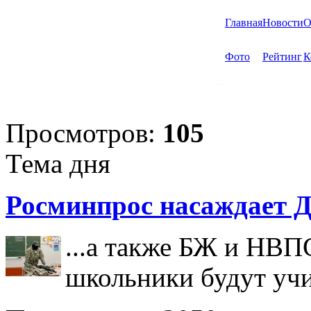
Главная
Новости
О
Фото
Рейтинг
К
Просмотров:
105
Тема дня
Росминпрос насаждает Д
...а также БЖ и НВП
школьники будут учи