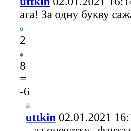
uttkin
02.01.2021 16:1
ага! За одну букву саж
2
8
=
-6
uttkin
02.01.2021 16:
...за опечатку...фанта