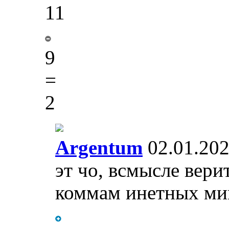
11
9
=
2
Argentum
02.01.202
эт чо, всмысле вери
коммам инетных мим