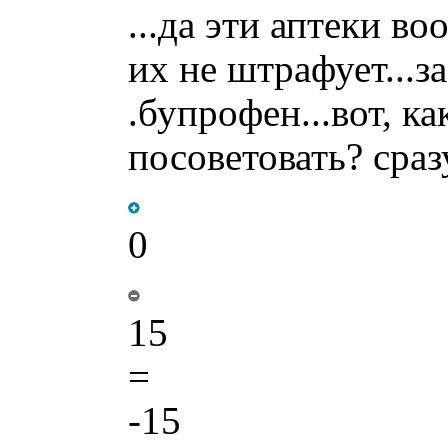
...да эти аптеки в
их не штрафует...з
.бупрофен...вот, к
посоветовать? сразу
0
15
=
-15