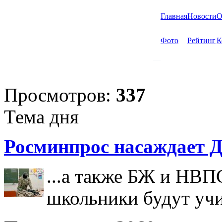
Главная
Новости
О
Фото
Рейтинг
К
Просмотров:
337
Тема дня
Росминпрос насаждает Д
...а также БЖ и НВП
школьники будут учи