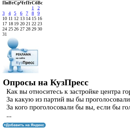
Пн
Вт
Ср
Чт
Пт
Сб
Вс
1
2
3
4
5
6
7
8
9
10
11
12
13
14
15
16
17
18
19
20
21
22
23
24
25
26
27
28
29
30
31
Опросы на КузПресс
Как вы относитесь к застройке центра го
За какую из партий вы бы проголосовали
За кого проголосовали бы вы, если бы го
...