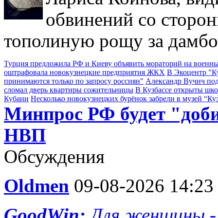
обвинений со сторон
тополиную рощу за дамбо
Турция предложила РФ и Киеву объявить мораторий на военны
оштрафовала новокузнецкие предприятия ЖКХ
В Экоцентр "К
принимаются только по запросу россиян"
Александр Вучич по
сломал дверь квартиры сожительницы
В Кузбассе открыты шк
Кубани
Несколько новокузнецких бурёнок забрели в музей “Ку
Минпрос РФ будет "доб
НВП
Обсуждения
Oldmen
09-08-2026 14:23
GoodWin:
Для женщины -