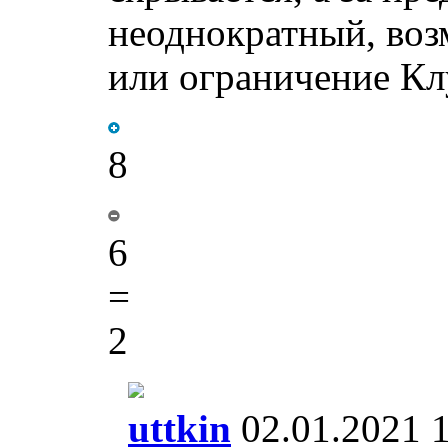
неоднократный, воз
или ограничение К
8
6
=
2
uttkin
02.01.2021 