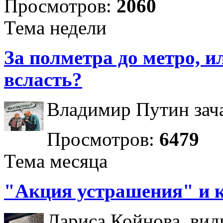
Просмотров:
2060
Тема недели
За полметра до метро, ил
всласть?
Владимир Путин зача
Просмотров:
6479
Тема месяца
"Акция устрашения" и 
Лариса Койнова, вид