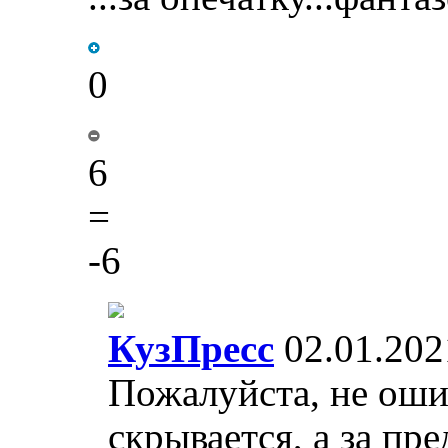
0
6
=
-6
КузПресс
02.01.202
Пожалуйста, не оши
скрывается, а за пр