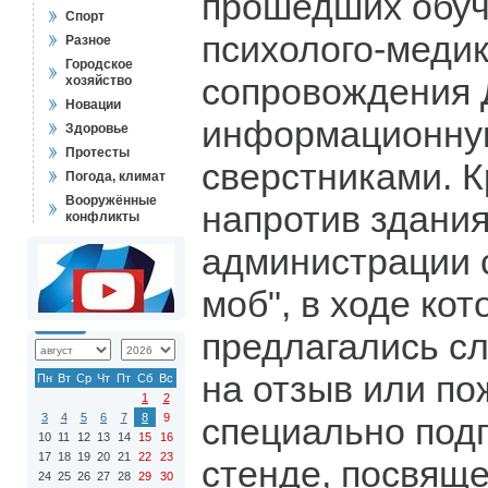
прошедших обуч
Спорт
психолого-меди
Разное
Городское
сопровождения 
хозяйство
Новации
информационную
Здоровье
Протесты
сверстниками. К
Погода, климат
Вооружённые
напротив здани
конфликты
администрации 
моб", в ходе ко
предлагались сл
на отзыв или по
Пн
Вт
Ср
Чт
Пт
Сб
Вс
1
2
3
4
5
6
7
8
9
специально под
10
11
12
13
14
15
16
17
18
19
20
21
22
23
стенде, посвящ
24
25
26
27
28
29
30