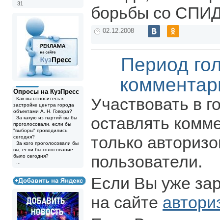
31
борьбы со СПИД
02.12.2008
Период го
комментар
Опросы на КузПресс
Участвовать в г
Как вы относитесь к
застройке центра города
объектами А. Н. Говора?
оставлять комм
За какую из партий вы бы
проголосовали, если бы
"выборы" проводились
только авториз
сегодня?
За кого проголосовали бы
вы, если бы голосование
пользователи.
было сегодня?
...
Если Вы уже за
на сайте
автори