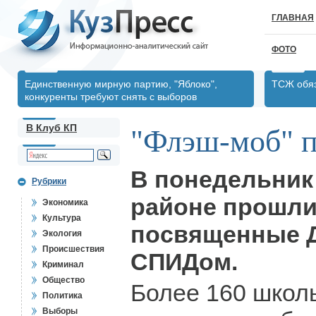
ГЛАВНАЯ
ФОТО
Единственную мирную партию, "Яблоко",
ТСЖ обяз
конкуренты требуют снять с выборов
В Клуб КП
"Флэш-моб" 
В понедельник
Рубрики
районе прошли
Экономика
Культура
посвященные 
Экология
Происшествия
СПИДом.
Криминал
Общество
Более 160 школ
Политика
Выборы