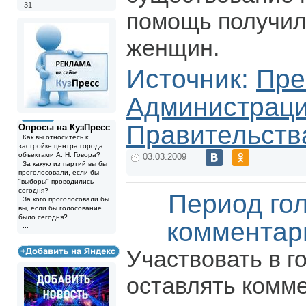
31
помощь получил
женщин.
Источник:
Пре
Администрац
Правительств
Опросы на КузПресс
Как вы относитесь к
застройке центра города
объектами А. Н. Говора?
03.03.2009
За какую из партий вы бы
проголосовали, если бы
"выборы" проводились
сегодня?
Период го
За кого проголосовали бы
вы, если бы голосование
было сегодня?
комментар
...
Участвовать в г
оставлять комм