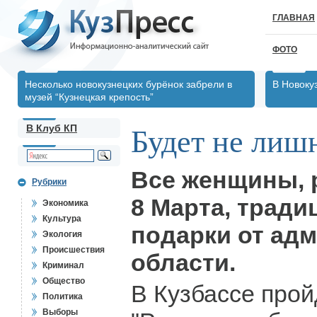
ГЛАВНАЯ
ФОТО
Несколько новокузнецких бурёнок забрели в
В Новоку
музей “Кузнецкая крепость”
В Клуб КП
Будет не лиш
Все женщины, 
Рубрики
8 Марта, тради
Экономика
Культура
подарки от ад
Экология
Происшествия
области.
Криминал
Общество
В Кузбассе прой
Политика
Выборы