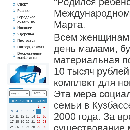
"Родился ребено
Спорт
Международному
Разное
Городское
Марта.
хозяйство
Новации
Всем женщинам,
Здоровье
Протесты
день мамами, бу
Погода, климат
Вооружённые
материальная п
конфликты
10 тысяч рублей
комплект для н
Эта мера социа
Пн
Вт
Ср
Чт
Пт
Сб
Вс
семьи в Кузбасс
1
2
3
4
5
6
7
8
9
2000 года. За в
10
11
12
13
14
15
16
17
18
19
20
21
22
23
существование 
24
25
26
27
28
29
30