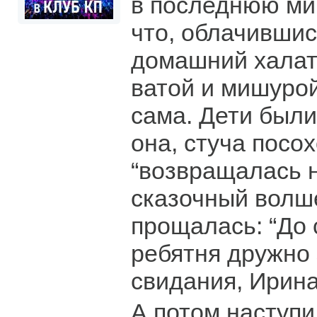
в последнюю мин
что, облачившис
домашний халат
ватой и мишурой
сама. Дети были
она, стуча посо
“возвращалась н
сказочный волш
прощалась: “До 
ребятня дружно 
свидания, Ирин
А потом наступ