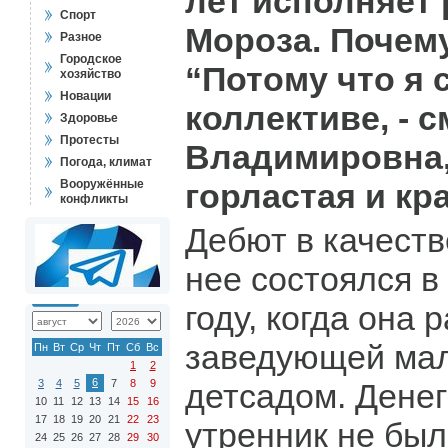
лет исполняет
Спорт
Мороза. Почем
Разное
Городское
“Потому что я 
хозяйство
Новации
коллективе, - 
Здоровье
Протесты
Владимировна, 
Погода, климат
Вооружённые
горластая и кр
конфликты
Дебют в качеств
нее состоялся в
году, когда она 
заведующей ма
Пн
Вт
Ср
Чт
Пт
Сб
Вс
1
2
6
3
4
5
7
8
9
детсадом. Денег
10
11
12
13
14
15
16
17
18
19
20
21
22
23
утренник не был
24
25
26
27
28
29
30