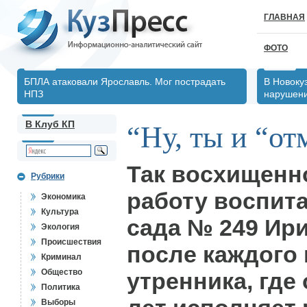
ГЛАВНАЯ
ФОТО
БПЛА атаковали Ярославль. Мог пострадать
В Новоку
НПЗ
нарушен
В Клуб КП
“Ну, ты и “от
Так восхищенн
Рубрики
работу воспита
Экономика
Культура
сада № 249 Ир
Экология
Происшествия
после каждого
Криминал
Общество
утренника, где 
Политика
Выборы