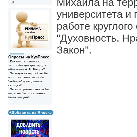
Михаила на тер
31
университета и 
работе круглого
"Духовность. Нр
Закон".
Опросы на КузПресс
Как вы относитесь к
застройке центра города
объектами А. Н. Говора?
За какую из партий вы бы
проголосовали, если бы
"выборы" проводились
сегодня?
За кого проголосовали бы
вы, если бы голосование
было сегодня?
...