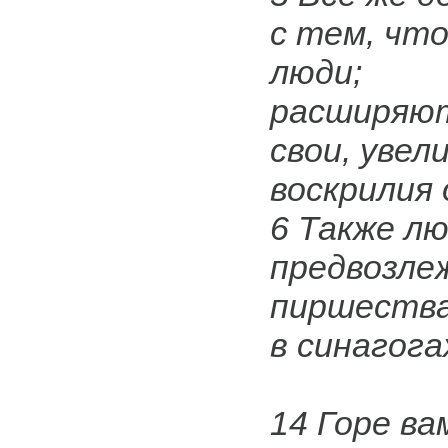
с тем, что
люди;
расширяю
свои, уве
воскрилия 
6 Также л
предвозле
пиршества
в синагога
14 Горе ва