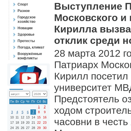
Выступление П
Спорт
Разное
Московского и 
Городское
хозяйство
Кирилла вызва
Новации
Здоровье
отклик среди н
Протесты
Погода, климат
28 марта 2012 
Вооружённые
конфликты
Патриарх Москов
Кирилл посетил
университет МВ
Предстоятель о
Пн
Вт
Ср
Чт
Пт
Сб
Вс
ходом строитель
1
2
7
3
4
5
6
8
9
10
11
12
13
14
15
16
часовни в честь
17
18
19
20
21
22
23
24
25
26
27
28
29
30