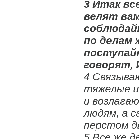
3 Итак вс
велят ва
соблюдай
по делам 
поступайт
говорят, 
4 Связыва
тяжелые и
и возлагаю
людям, а с
перстом д
5 Все же д