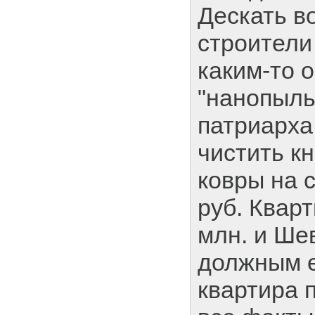
Дескать в
строители
каким-то 
"нанопыль
патриарха
чистить к
ковры на 
руб. Квар
млн. и Ше
должным е
квартира 