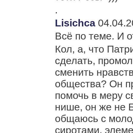
.
Lisichca
04.04.2
Всё по теме. И о
Кол, а, что Пат
сделать, промо
сменить нравст
общества? Он пр
помочь в меру с
нише, он же не 
общаюсь с моло
сиротами, элем