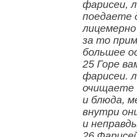
фарисеи, 
поедаете 
лицемерно
за то при
большее о
25 Горе ва
фарисеи. 
очищаете
и блюда, м
внутри он
и неправды
26 Фарисей