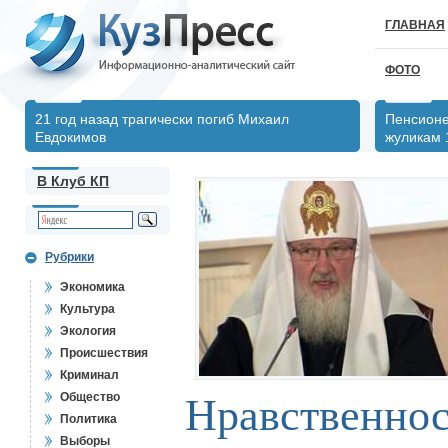
ГЛАВНАЯ
ФОТО
21 год назад трагически погиб Михаил
Пенсионе
Евдокимов
жуликам 
В Клуб КП
Рубрики
Экономика
Культура
Экология
Происшествия
Криминал
Общество
Нравственнос
Политика
Выборы