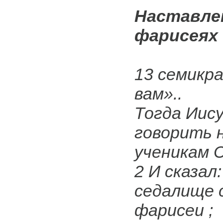
Наставлен
фарисеях 
13 семикр
вам»..
Тогда Иису
говорить 
ученикам 
2 И сказал
седалище 
фарисеи ;