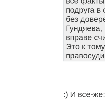
все факты.
подруга в
без довер
Гундяева, 
вправе сч
Это к тому
правосуди
:) И всё-же: