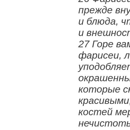
прежде вн
и блюда, 
и внешност
27 Горе ва
фарисеи, 
уподобляе
окрашенны
которые с
красивыми
костей ме
нечистот