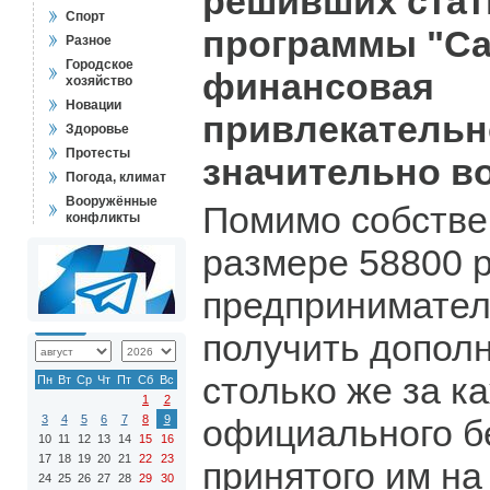
решивших стат
Спорт
программы "Са
Разное
Городское
финансовая
хозяйство
Новации
привлекательн
Здоровье
Протесты
значительно в
Погода, климат
Вооружённые
Помимо собстве
конфликты
размере 58800 р
предпринимател
получить допол
столько же за к
Пн
Вт
Ср
Чт
Пт
Сб
Вс
1
2
3
4
5
6
7
8
9
официального б
10
11
12
13
14
15
16
17
18
19
20
21
22
23
принятого им на
24
25
26
27
28
29
30