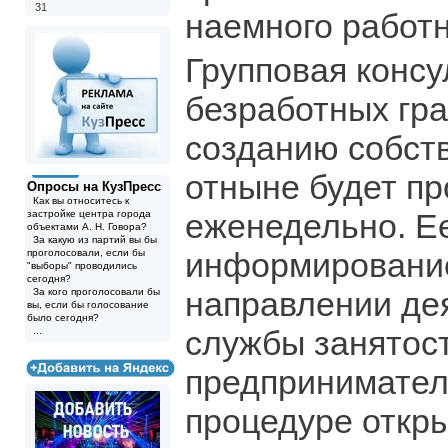
31
наемного работн
Групповая консу
безработных гр
созданию собст
отныне будет п
Опросы на КузПресс
Как вы относитесь к
еженедельно. Ее
застройке центра города
объектами А. Н. Говора?
За какую из партий вы бы
информирование
проголосовали, если бы
"выборы" проводились
сегодня?
направлении де
За кого проголосовали бы
вы, если бы голосование
было сегодня?
службы занятос
...
предпринимател
процедуре откры