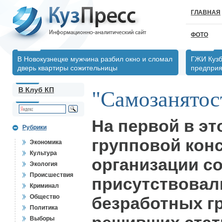
ГЛАВНАЯ
ФОТО
В Новокузнецке мужчина разбил окно и сломал
ГЖИ Кузб
дверь квартиры сожительницы
предпри
В Клуб КП
"Самозанятос
На первой в эт
Рубрики
групповой кон
Экономика
Культура
организации с
Экология
Происшествия
присутствовал
Криминал
Общество
безработных г
Политика
Выборы