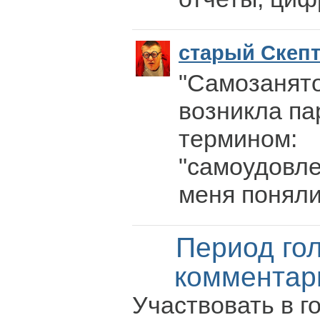
старый Скеп
"Самозанято
возникла па
термином:
"самоудовле
меня поняли
Период го
комментар
Участвовать в г