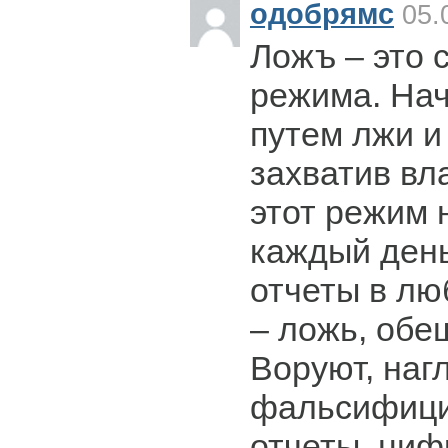
одобрямс
05.
Ложъ – это 
режима. Нач
путем лжи 
захватив вла
этот режим 
каждый день
отчеты в лю
– ложь, обе
Воруют, наг
фальсифици
отчеты, ци