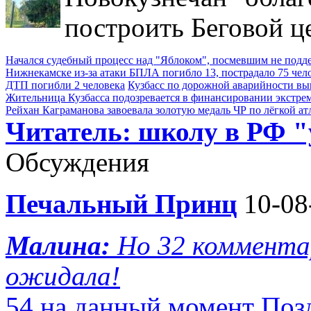
построить Беговой ц
Начался судебный процесс над "Яблоком", посмевшим не под
Нижнекамске из-за атаки БПЛА погибло 13, пострадало 75 чел
ДТП погибли 2 человека
Кузбасс по дорожной аварийности выш
Жительница Кузбасса подозревается в финансировании экстре
Рейхан Каграманова завоевала золотую медаль ЧР по лёгкой ат
Читатель: школу в РФ 
Обсуждения
Печальный Принц
10-08
Малина:
Но 32 комментар
ожидала!
54 на данный момент Поз