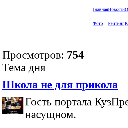
Главная
Новости
О
Фото
Рейтинг
К
Просмотров:
754
Тема дня
Школа не для прикола
Гость портала КузПр
насущном.