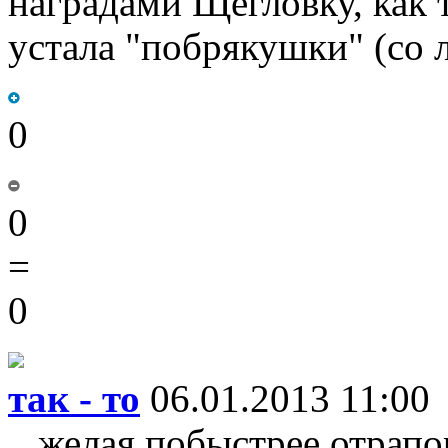
наградами Щегловку, как 
устала "побрякушки" (со 
0
0
=
0
так - то
06.01.2013 11:00
...желая побыстрее отрап