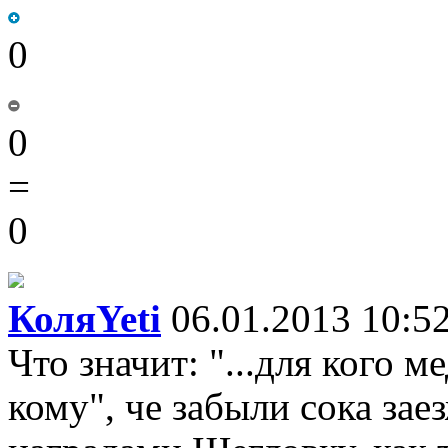
0
0
=
0
КоляYeti
06.01.2013 10:5
Что значит: "...для кого м
кому", че забыли сока за