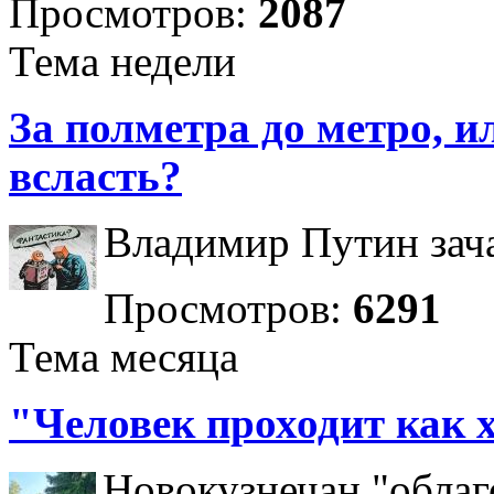
Просмотров:
2087
Тема недели
За полметра до метро, ил
всласть?
Владимир Путин зача
Просмотров:
6291
Тема месяца
"Человек проходит как 
Новокузнечан "облаг