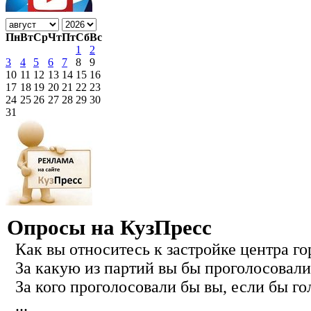
Пн
Вт
Ср
Чт
Пт
Сб
Вс
1
2
3
4
5
6
7
8
9
10
11
12
13
14
15
16
17
18
19
20
21
22
23
24
25
26
27
28
29
30
31
Опросы на КузПресс
Как вы относитесь к застройке центра го
За какую из партий вы бы проголосовали
За кого проголосовали бы вы, если бы го
...