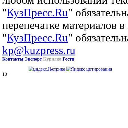
"
КузПресс.Ru
" обязатель
перепечатке материалов в
"
КузПресс.Ru
" обязательн
kp@kuzpress.ru
Контакты
Экспорт
Курилка
Гости
18+