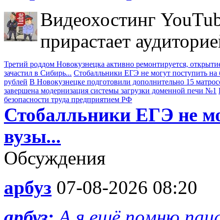
Видеохостинг YouTub
прирастает аудиторие
Третий роддом Новокузнецка активно ремонтируется, открытие
зачастил в Сибирь...
Стобалльники ЕГЭ не могут поступить на б
рублей
В Новокузнецке подготовили дополнительно 15 матрос
завершена модернизация системы загрузки доменной печи №1
безопасности труда предприятием РФ
Стобалльники ЕГЭ не мо
вузы...
Обсуждения
арбуз
07-08-2026 08:20
арбуз:
А я ещё помню пац