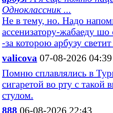
Одноклассник ...
Не в тему, но. Надо напо
ассенизатору-жабаеду шо 
-за которою арбузу свети
valicova
07-08-2026 04:39
Помню сплавлялись в Турц
сигаретой во рту с такой 
стулом.
888
06-08-2026 22:43