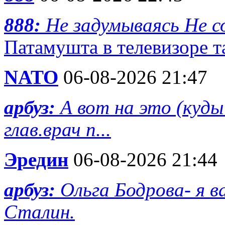
888:
Не задумываясь Не с
Патамушта в телевизоре та
NATO
06-08-2026 21:47
арбуз:
А вот на это (куд
глав.врач п...
Эредин
06-08-2026 21:44
арбуз:
Ольга Бодрова- я 
Сталин.