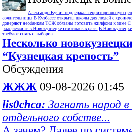
Александр Вучич поддержал территориальную це
сожительницы
В Кузбассе открыты школы для людей с хрони
доверяют необанкам
ТСЖ обязаны готовить жилфонд к зиме
С 
рождаемость в Новокузнецке снизилась в разы
В Новокузнецке
требуют снять с выборов
Несколько новокузнецки
“Кузнецкая крепость”
Обсуждения
ЖЖЖ
09-08-2026 01:45
lis0chca:
Загнать народ в 
отдельного собстве...
А зачем? Далее по системе