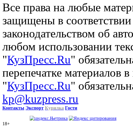
Все права на любые матер
защищены в соответствии
законодательством об авт
любом использовании тек
"
КузПресс.Ru
" обязатель
перепечатке материалов в
"
КузПресс.Ru
" обязательн
kp@kuzpress.ru
Контакты
Экспорт
Курилка
Гости
18+