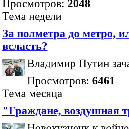
Просмотров:
2048
Тема недели
За полметра до метро, ил
всласть?
Владимир Путин зача
Просмотров:
6461
Тема месяца
"Граждане, воздушная т
Новокузнецк к войне 