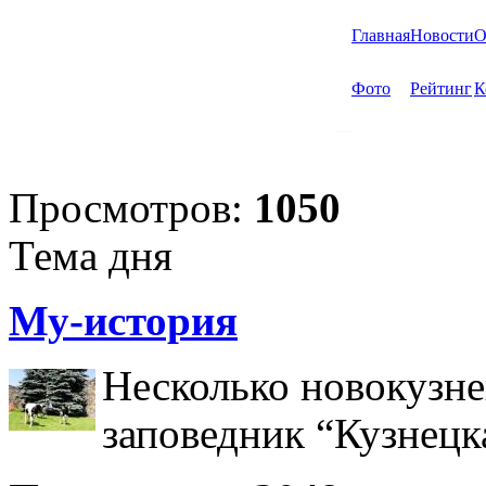
Главная
Новости
О
Фото
Рейтинг
К
Просмотров:
1050
Тема дня
Му-история
Несколько новокузне
заповедник “Кузнецк