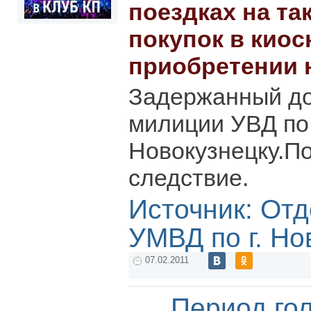
поездках на та
покупок в киоск
приобретении 
Задержанный до
милиции УВД по 
Новокузнецку.По
следствие.
Источник: От
УМВД по г. Но
07.02.2011
Период го