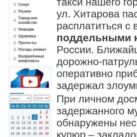
такси нашего гор
Спорт
ул. Хитарова па
Разное
Городское
расплатиться с
хозяйство
Новации
поддельными 
Здоровье
Протесты
России. Ближай
Погода, климат
Вооружённые
дорожно-патрул
конфликты
оперативно приб
задержал злоум
При личном дос
Пн
Вт
Ср
Чт
Пт
Сб
Вс
задержанного м
1
2
7
3
4
5
6
8
9
обнаружены нес
10
11
12
13
14
15
16
17
18
19
20
21
22
23
купюр – закладо
24
25
26
27
28
29
30