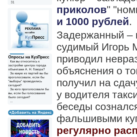
31
приколов
" "но
и 1000 рублей
.
Задержанный – 
судимый Игорь М
приводил невра
Опросы на КузПресс
Как вы относитесь к
застройке центра города
объяснения о то
объектами А. Н. Говора?
За какую из партий вы бы
проголосовали, если бы
получил на сдачу
"выборы" проводились
сегодня?
За кого проголосовали бы
у водителя такси
вы, если бы голосование
было сегодня?
...
беседы сознался
фальшивыми ку
регулярно рас