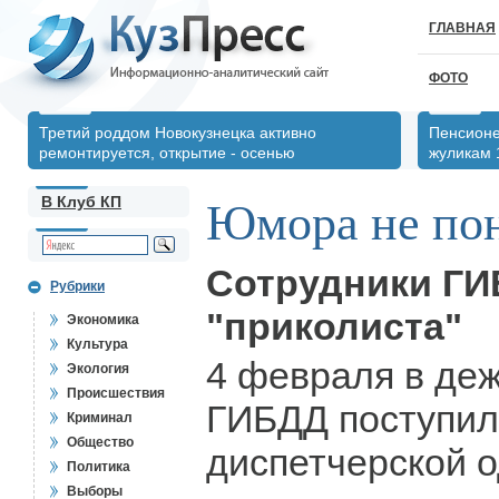
ГЛАВНАЯ
ФОТО
Третий роддом Новокузнецка активно
Пенсионе
ремонтируется, открытие - осенью
жуликам 
В Клуб КП
Юмора не по
Сотрудники ГИ
Рубрики
"приколиста"
Экономика
Культура
4 февраля в де
Экология
Происшествия
ГИБДД поступил
Криминал
Общество
диспетчерской 
Политика
Выборы