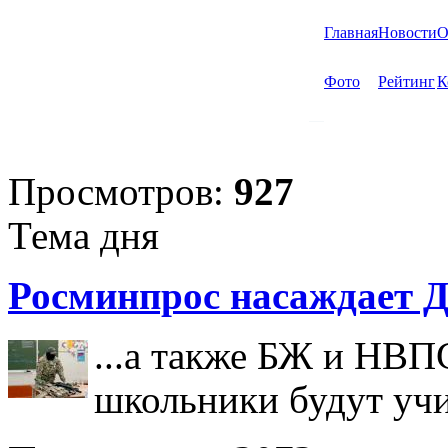
Главная
Новости
О
Фото
Рейтинг
К
Просмотров:
927
Тема дня
Росминпрос насаждает Д
...а также БЖ и НВП
школьники будут учи