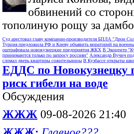
обвинений со сторон
тополиную рощу за дамбо
Суд арестовал главу компании-производителя БПЛА "Дрон С
Турция предложила РФ и Киеву объявить мораторий на военны
оштрафовала новокузнецкие предприятия ЖКХ
В Экоцентр "К
принимаются только по запросу россиян"
Александр Вучич по
сломал дверь квартиры сожительницы
В Кузбассе открыты шк
ЕДДС по Новокузнецку п
риск гибели на воде
Обсуждения
ЖЖЖ
09-08-2026 21:40
ЖЖЖ:
Главное???