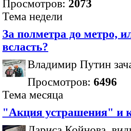
Просмотров:
2073
Тема недели
За полметра до метро, ил
всласть?
Владимир Путин зача
Просмотров:
6496
Тема месяца
"Акция устрашения" и 
Лариса Койнова, вид