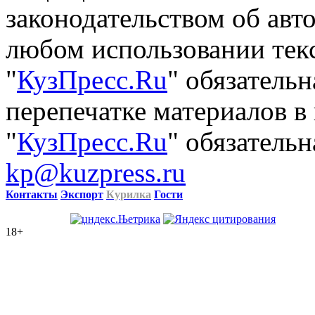
законодательством об авт
любом использовании тек
"
КузПресс.Ru
" обязатель
перепечатке материалов в
"
КузПресс.Ru
" обязательн
kp@kuzpress.ru
Контакты
Экспорт
Курилка
Гости
18+