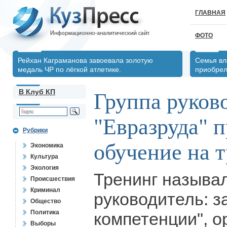
ГЛАВНАЯ
ФОТО
Рейхан Каграманова завоевала золотую
Семья вл
медаль ЧР по лёгкой атлетике.
приобрел
В Клуб КП
Группа руков
"Евразруда" 
Рубрики
обучение на 
Экономика
Культура
Экология
Тренинг называ
Происшествия
Криминал
руководитель: з
Общество
Политика
компетенции", 
Выборы