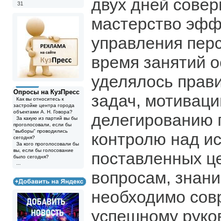
двух дней сове
31
мастерство эфф
управления пер
время занятий 
уделялось прав
Опросы на КузПресс
задач, мотиваци
Как вы относитесь к
застройке центра города
объектами А. Н. Говора?
делегированию 
За какую из партий вы бы
проголосовали, если бы
"выборы" проводились
контролю над и
сегодня?
За кого проголосовали бы
вы, если бы голосование
поставленных ц
было сегодня?
...
вопросам, знани
необходимо сов
успешному руко