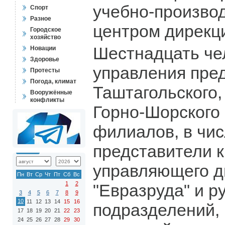
учебно-произво
Спорт
Разное
центром дирекци
Городское
хозяйство
Шестнадцать че
Новации
Здоровье
управления пре
Протесты
Погода, климат
Таштагольского,
Вооружённые
конфликты
Горно-Шорского 
филиалов, в чи
представители к
управляющего д
Пн
Вт
Ср
Чт
Пт
Сб
Вс
1
2
"Евразруда" и р
3
4
5
6
7
8
9
10
11
12
13
14
15
16
подразделений,
17
18
19
20
21
22
23
24
25
26
27
28
29
30