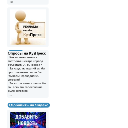
31
Опросы на КузПресс
Как вы относитесь к
застройке центра города
объектами А. Н. Говора?
За какую из партий вы бы
проголосовали, если бы
"выборы" проводились
сегодня?
За кого проголосовали бы
вы, если бы голосование
было сегодня?
...