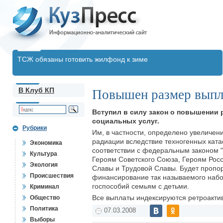
ТСЖ обязаны готовить жилфонд к зиме
В Клуб КП
Повышен размер выпл
Вступил в силу закон о повышении
социальных услуг.
Рубрики
Им, в частности, определено увеличе
радиации вследствие техногенных кат
Экономика
соответствии с федеральным законом 
Культура
Героям Советского Союза, Героям Рос
Экология
Славы и Трудовой Славы. Будет пропо
Происшествия
финансирование так называемого набор
госпособий семьям с детьми.
Криминал
Все выплаты индексируются ретроактив
Общество
Политика
07.03.2008
Выборы