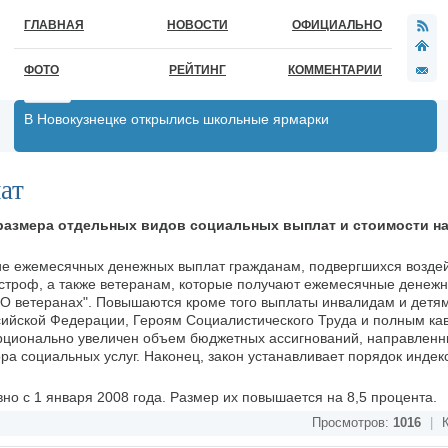
ГЛАВНАЯ
НОВОСТИ
ОФИЦИАЛЬНО
ФОТО
РЕЙТИНГ
КОММЕНТАРИИ
В Новокузнецке открылись школьные ярмарки
ат
 размера отдельных видов социальных выплат и стоимости н
ние ежемесячных денежных выплат гражданам, подвергшихся возде
астроф, а также ветеранам, которые получают ежемесячные денеж
"О ветеранах". Повышаются кроме того выплаты инвалидам и детя
сийской Федерации, Героям Социалистического Труда и полным к
рционально увеличен объем бюджетных ассигнований, направленн
а социальных услуг. Наконец, закон устанавливает порядок индек
но с 1 января 2008 года. Размер их повышается на 8,5 процента.
Просмотров:
1016
|
К