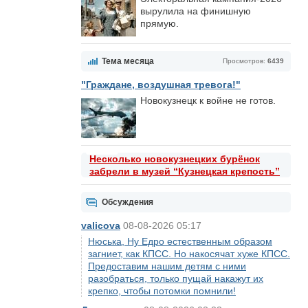
вырулила на финишную
прямую.
Тема месяца
Просмотров:
6439
"Граждане, воздушная тревога!"
Новокузнецк к войне не готов.
Несколько новокузнецких бурёнок
забрели в музей “Кузнецкая крепость”
Обсуждения
valicova
08-08-2026 05:17
Нюська, Ну Едро естественным образом
загниет, как КПСС. Но накосячат хуже КПСС.
Предоставим нашим детям с ними
разобраться, только пущай накажут их
крепко, чтобы потомки помнили!