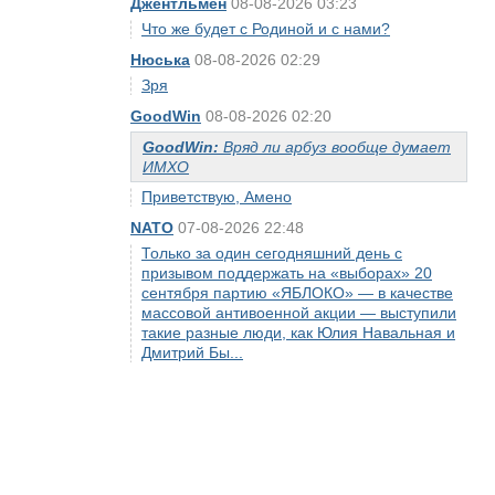
Джентльмен
08-08-2026 03:23
Что же будет с Родиной и с нами?
Нюська
08-08-2026 02:29
Зря
GoodWin
08-08-2026 02:20
GoodWin:
Вряд ли арбуз вообще думает
ИМХО
Приветствую, Амено
NATO
07-08-2026 22:48
Только за один сегодняшний день с
призывом поддержать на «выборах» 20
сентября партию «ЯБЛОКО» — в качестве
массовой антивоенной акции — выступили
такие разные люди, как Юлия Навальная и
Дмитрий Бы...