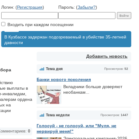
Логин: (
Регистрация
)
Пароль: (
Забыли?
)
Входить при каждом посещении
В Кузбассе задержан подозреваемый в убийстве 35-летней
давности
Добавить новость
Тема дня
Просмотров:
52
абора
Банки нового поколения
йствию
Вкладчики больше доверяют
ные выплаты в
необанкам...
м-инвалидам,
авалерам ордена
ых на
сации
Тема недели
Просмотров:
1447
Голосуй - не голосуй, или "Муля, не
нервируй меня!"
омментариев:
0
Электоральная кампания-2026