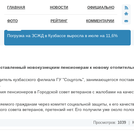
ГЛАВНАЯ
НОВОСТИ
ОФИЦИАЛЬНО
ФОТО
РЕЙТИНГ
КОММЕНТАРИИ
Погрузка на ЗСЖД в Кузбассе выросла в июле на 11,6%
ставленный новокузнецким пенсионерам к новому отопительн
дитель кузбасского филиала ГУ "Соцуголь", занимающегося постав
.
я пенсионеров в Городской совет ветеранов с жалобами на качес
ляемого гражданам через комитет социальной защиты, к его качеств
ого совета ветеранов, претензий нет. Его получили уже около пол
Просмотров:
1039
|
К