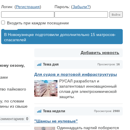
Логин: (
Регистрация
)
Пароль: (
Забыли?
)
Входить при каждом посещении
В Новокузнецке подготовили дополнительно 15 матросов-
спасателей
Добавить новость
Тема дня
Просмотров:
16
ому сезону,
Для судов и портовой инфраструктуры
ками
РУСАЛ разработал и
запатентовал инновационный
тво пайкового
сплав для электрохимической
защиты.
у, по словам
овины из свыше
Тема недели
Просмотров:
2980
омментариев:
0
"Шансы не нулевые"
Одиннадцать партий поборются