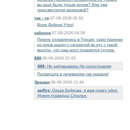
вы ещё были тупым колом? Или уже
трансвеститом валековой?
так - то
07-08-2026 05:56
Всем Доброе Утро!
valicova
07-08-2026 04:39
Помню сплавлялись в Турции, один паренек
из гидов нырял с сигаретой во рту с такой
высоты, что наш мост покажется стулом.
888
06-08-2026 22:43
888:
Не задумываясь Не сопоставляя
Патамушта в телевизоре так сказали!
Эредин
06-08-2026 21:44
арбуз:
Ольга Бодрова- я вам скажу одно.
Нужен товарищ Сталин.