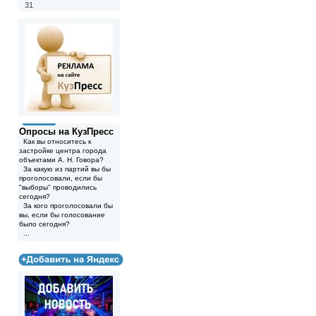
31
Опросы на КузПресс
Как вы относитесь к
застройке центра города
объектами А. Н. Говора?
За какую из партий вы бы
проголосовали, если бы
"выборы" проводились
сегодня?
За кого проголосовали бы
вы, если бы голосование
было сегодня?
...