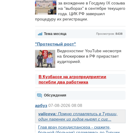
за вхождение в Госдуму IX созыва
на "выборах" в сентябре текущего
года. ЦИК РФ завершил
процедуру их регистрации.
Тема месяца
Просмотров:
8438
"Протестный рост"
Видеохостинг YouTube несмотря
на блокировки в РФ прирастает
аудиторией.
В Кузбассе на агропредприятии
погибли два работника
Обсуждения
арбуз
07-08-2026 08:08
valicova:
Помню сплавлялись в Турции,
один паренек из гидов нырял с сиг...
Глав врач психдиспансера - скажите,
больной (больная) сплавляясь по Турции