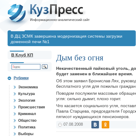
В ДЦ ЗСМК завершена модернизация системы загрузки
доменной печи №1
В Клуб КП
Дым без огня
Некачественный пайковый уголь, до
будет заменен в ближайшее время.
Рубрики
Об этом заявил Бронислав Лях, руково
бесплатного угля для пожилых граждан
Экономика
Поводом послужили массовые обращени
Культура
угля: сильно дымит, плохо горит.
Экология
Что касается социального угля, постав
Происшествия
Павла Старцева, председателя Городск
Криминал
пятисот нуждающихся пенсионеров.
Общество
07.08.2008
Политика
Выборы