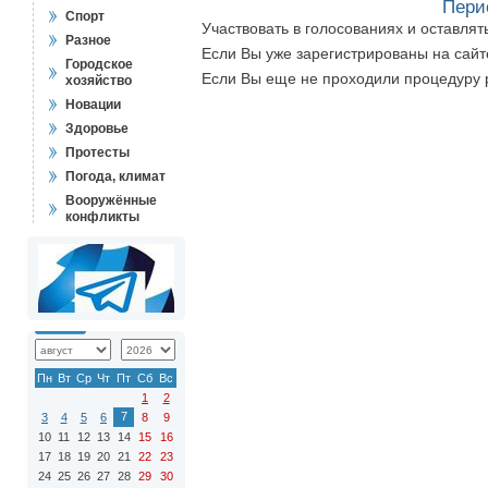
Пери
Спорт
Участвовать в голосованиях и оставля
Разное
Если Вы уже зарегистрированы на сай
Городское
Если Вы еще не проходили процедуру 
хозяйство
Новации
Здоровье
Протесты
Погода, климат
Вооружённые
конфликты
Пн
Вт
Ср
Чт
Пт
Сб
Вс
1
2
7
3
4
5
6
8
9
10
11
12
13
14
15
16
17
18
19
20
21
22
23
24
25
26
27
28
29
30