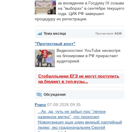
за вхождение в Госдуму IX созыва
на "выборах" в сентябре текущего
года. ЦИК РФ завершил
процедуру их регистрации.
Тема месяца
Просмотров:
8438
"Протестный рост"
Видеохостинг YouTube несмотря
на блокировки в РФ прирастает
аудиторией.
Стобалльники ЕГЭ не могут поступить
на бюджет в топ-вузы...
Обсуждения
Franz
07-08-2026 09:35
...Ах, да, чуть не забыл про "легкое
наземное метро", что пророчил
Новокузнецку еще один видный партийный
лидер, экс-градоначальник Сергей