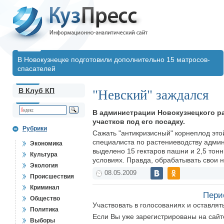
В Новокузнецке подготовили дополнительно 15 матросов-
спасателей
В Клуб КП
"Невский" заждался
В администрации Новокузнецкого ра
участков под его посадку.
Рубрики
Сажать "антикризисный" корнеплод это
специалиста по растениеводству админ
Экономика
выделено 15 гектаров пашни и 2,5 тон
Культура
условиях. Правда, обрабатывать свои 
Экология
08.05.2009
Происшествия
Криминал
Пери
Общество
Участвовать в голосованиях и оставля
Политика
Если Вы уже зарегистрированы на сай
Выборы