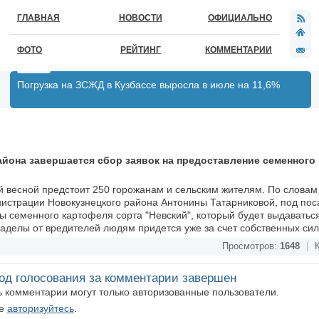
ГЛАВНАЯ
НОВОСТИ
ОФИЦИАЛЬНО
ФОТО
РЕЙТИНГ
КОММЕНТАРИИ
Погрузка на ЗСЖД в Кузбассе выросла в июле на 11,6%
йона завершается сбор заявок на предоставление семенного
й весной предстоит 250 горожанам и сельским жителям. По словам
истрации Новокузнецкого района Антонины Татарниковой, под пос
ны семенного картофеля сорта "Невский", который будет выдаватьс
наделы от вредителей людям придется уже за счет собственных сил 
Просмотров:
1648
|
К
од голосования за комментарии завершен
ть комментарии могут только авторизованные пользователи.
те
авторизуйтесь
.