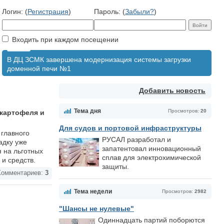
Логин: (
Регистрация
)
Пароль: (
Забыли?
)
Входить при каждом посещении
В ДЦ ЗСМК завершена модернизация системы загрузки
доменной печи №1
Добавить новость
Тема дня
Просмотров:
20
 картофеля и
Для судов и портовой инфраструктуры
 главного
РУСАЛ разработал и
адку уже
запатентовал инновационный
я на льготных
сплав для электрохимической
и средств.
защиты.
омментариев:
3
Тема недели
Просмотров:
2982
"Шансы не нулевые"
Одиннадцать партий поборются