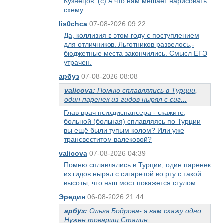
Кузнецов. (с) А что нам мешает нарисовать
схему...
lis0chca
07-08-2026 09:22
Да, коллизия в этом году с поступлением
для отличников. Льготников развелось,-
бюджетные места закончились. Смысл ЕГЭ
утрачен.
арбуз
07-08-2026 08:08
valicova:
Помню сплавлялись в Турции,
один паренек из гидов нырял с сиг...
Глав врач психдиспансера - скажите,
больной (больная) сплавляясь по Турции
вы ещё были тупым колом? Или уже
трансвеститом валековой?
valicova
07-08-2026 04:39
Помню сплавлялись в Турции, один паренек
из гидов нырял с сигаретой во рту с такой
высоты, что наш мост покажется стулом.
Эредин
06-08-2026 21:44
арбуз:
Ольга Бодрова- я вам скажу одно.
Нужен товарищ Сталин.