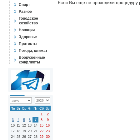
Если Вы еще не проходили процедуру 
Спорт
Разное
Городское
хозяйство
Новации
Здоровье
Протесты
Погода, климат
Вооружённые
конфликты
Пн
Вт
Ср
Чт
Пт
Сб
Вс
1
2
7
3
4
5
6
8
9
10
11
12
13
14
15
16
17
18
19
20
21
22
23
24
25
26
27
28
29
30