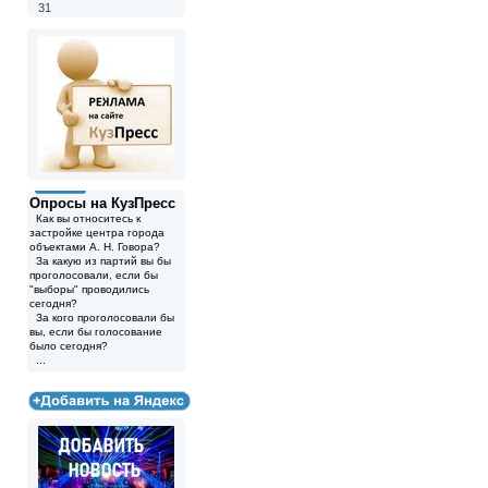
31
Опросы на КузПресс
Как вы относитесь к
застройке центра города
объектами А. Н. Говора?
За какую из партий вы бы
проголосовали, если бы
"выборы" проводились
сегодня?
За кого проголосовали бы
вы, если бы голосование
было сегодня?
...