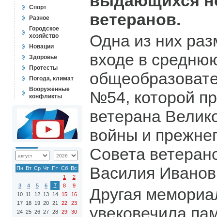
выдающихся но
Спорт
ветеранов.
Разное
Городское
Одна из них раз
хозяйство
Новации
входе в средню
Здоровье
Протесты
общеобразоват
Погода, климат
Вооружённые
№54, которой п
конфликты
ветерана Велик
войны и прежне
Совета ветеран
Василия Иванов
Пн
Вт
Ср
Чт
Пт
Сб
Вс
1
2
7
3
4
5
6
8
9
Другая мемориа
10
11
12
13
14
15
16
17
18
19
20
21
22
23
увековечила па
24
25
26
27
28
29
30