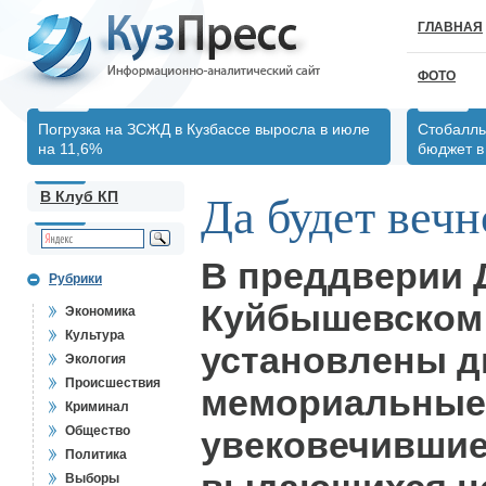
ГЛАВНАЯ
ФОТО
Погрузка на ЗСЖД в Кузбассе выросла в июле
Стобалль
на 11,6%
бюджет в 
В Клуб КП
Да будет вечн
В преддверии 
Рубрики
Куйбышевском
Экономика
Культура
установлены д
Экология
Происшествия
мемориальные
Криминал
Общество
увековечившие
Политика
Выборы