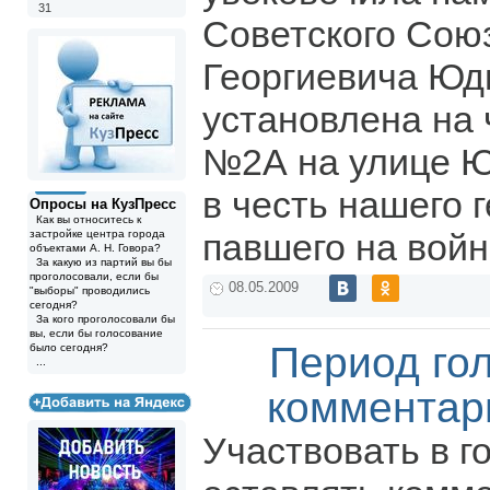
31
Советского Сою
Георгиевича Юд
установлена на
№2А на улице Ю
в честь нашего 
Опросы на КузПресс
Как вы относитесь к
павшего на войн
застройке центра города
объектами А. Н. Говора?
За какую из партий вы бы
проголосовали, если бы
08.05.2009
"выборы" проводились
сегодня?
За кого проголосовали бы
вы, если бы голосование
Период го
было сегодня?
...
комментар
Участвовать в г