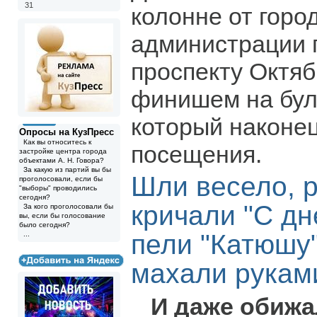
31
колонне от горо
администрации 
проспекту Октяб
финишем на бул
который наконец
Опросы на КузПресс
Как вы относитесь к
посещения.
застройке центра города
объектами А. Н. Говора?
За какую из партий вы бы
Шли весело, 
проголосовали, если бы
"выборы" проводились
сегодня?
кричали "С дн
За кого проголосовали бы
вы, если бы голосование
было сегодня?
пели "Катюшу"
...
махали рукам
И даже обижа