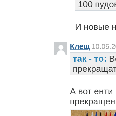
100 пудо
И новые н
Клещ
10.05.2
так - то:
В
прекращат
А вот енти
прекращени