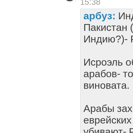
15:38
арбуз:
Ин
Пакистан 
Индию?)- 
Исроэль о
арабов- т
виновата.
Арабы за
еврейских
убивают- 