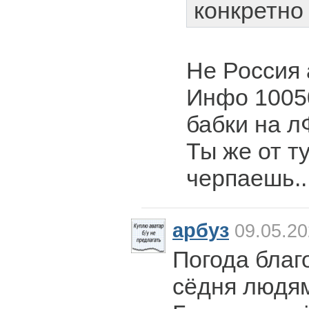
конкретно
Не Россия а
Инфо 1005
бабки на лФ
Ты же от т
черпаешь..
арбуз
09.05.20
Погода благ
сёдня людям-