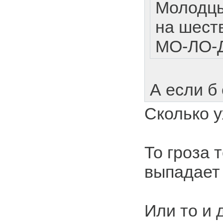
Молодцы
на шест
МО-ЛО-
А если б
Сколько у
То гроза 
выпадает
Или то и 