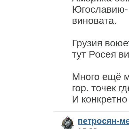
Югославию- 
виновата.
Грузия воюе
тут Росея в
Много ещё 
гор. точек г
И конкретно
петросян-м