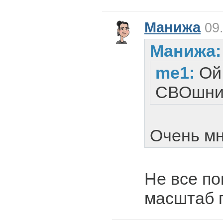
Манижа
09.
Манижа:
me1:
Ой
СВОшни
Очень мно
Не все по
масштаб 