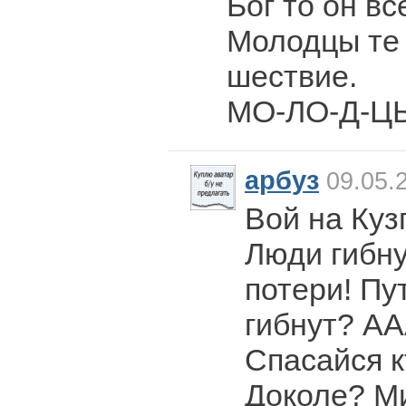
Бог то он вс
Молодцы те 
шествие.
МО-ЛО-Д-Ц
арбуз
09.05.
Вой на Куз
Люди гибн
потери! Пу
гибнут? АА
Спасайся к
Доколе? М