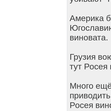
Америка 
Югославию
виновата.
Грузия во
тут Росея 
Много ещ
приводить 
Росея вин