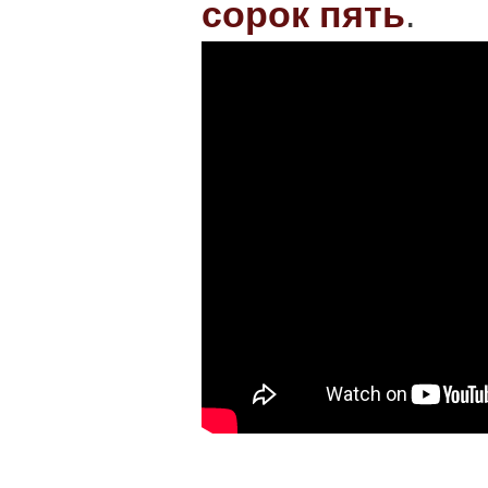
сорок пять
.