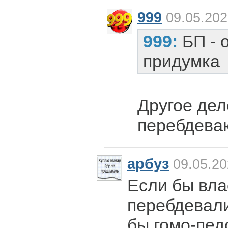
999
09.05.202
999:
БП - 
придумка
Другое дел
перебдеваю
арбуз
09.05.20
Если бы вла
перебдевали
бы гомо-пед