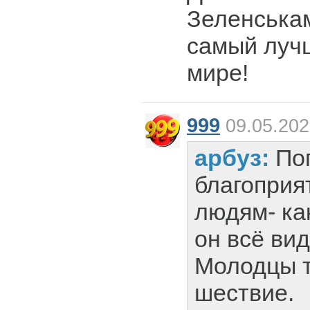
Зеленська
самый лучш
мире!
999
09.05.202
арбуз:
По
благоприя
людям- как
он всё вид
Молодцы т
шествие.