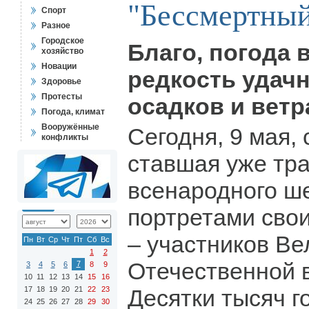
"Бессмертный
Спорт
Разное
Городское
Благо, погода 
хозяйство
Новации
редкость удачна
Здоровье
Протесты
осадков и ветр
Погода, климат
Вооружённые
Сегодня, 9 мая,
конфликты
ставшая уже тр
всенародного ш
портретами сво
– участников Ве
Пн
Вт
Ср
Чт
Пт
Сб
Вс
1
2
Отечественной 
7
3
4
5
6
8
9
10
11
12
13
14
15
16
17
18
19
20
21
22
23
Десятки тысяч г
24
25
26
27
28
29
30