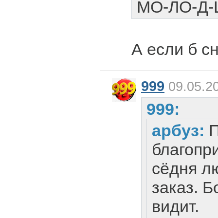
МО-ЛО-Д-
А если б с
999
09.05.20
999:
арбуз:
П
благопр
сёдня л
заказ. Б
видит.