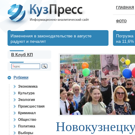
ГЛАВНАЯ
ФОТО
Изменения в законодательстве в августе
Погрузка
радуют и печалят
на 11,6%
В Клуб КП
Рубрики
Экономика
Культура
Экология
Происшествия
Криминал
Общество
Новокузнецку
Политика
Выборы