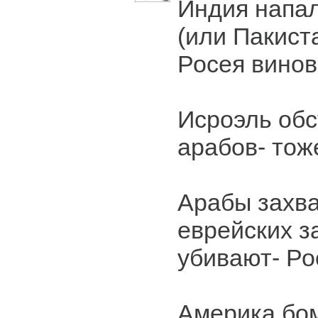
Индия напал
(или Пакист
Росея винов
Исроэль обс
арабов- тож
Арабы захв
еврейских з
убивают- Ро
Америка бо