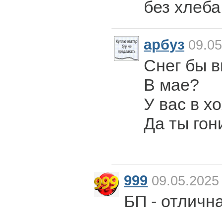
без хлеба
арбуз
09.05
Снег бы 
В мае?
У вас в х
Да ты гон
999
09.05.2025
БП - отличн