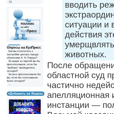
вводить ре
31
экстраорди
ситуации и 
действия эт
умерщвлять
Опросы на КузПресс
животных.
Как вы относитесь к
застройке центра города
объектами А. Н. Говора?
За какую из партий вы бы
После обращени
проголосовали, если бы
"выборы" проводились
сегодня?
областной суд п
За кого проголосовали бы
вы, если бы голосование
было сегодня?
частично недей
...
апелляционная 
инстанции — по