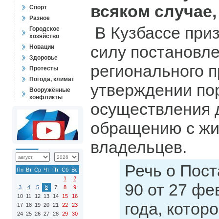
всяком случае,
Спорт
Разное
В Кузбассе при
Городское
хозяйство
силу постановл
Новации
Здоровье
регионального п
Протесты
Погода, климат
утверждении по
Вооружённые
конфликты
осуществления 
обращению с жи
владельцев.
Речь о Пос
Пн
Вт
Ср
Чт
Пт
Сб
Вс
1
2
90 от 27 фе
6
3
4
5
7
8
9
10
11
12
13
14
15
16
года, котор
17
18
19
20
21
22
23
24
25
26
27
28
29
30