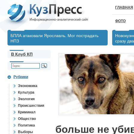
ГЛАВНАЯ
ФОТО
БПЛА атаковали Ярославль. Мог пострадать
Новокузн
НПЗ
сразу два
В Клуб КП
Рубрики
Экономика
Культура
Экология
Происшествия
Криминал
Общество
Политика
больше не убив
Выборы