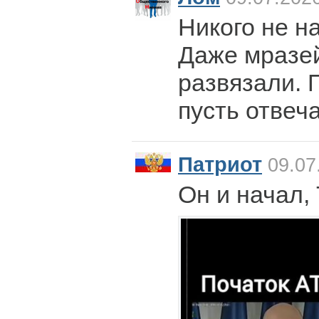
Никого не н
Даже мразей
развязали. 
пусть отвеч
Патриот
09.07
Он и начал, 