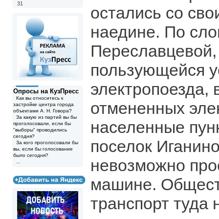
31
остались со св
наедине. По сл
Переславцевой,
пользующейся у
электропоезда, 
Опросы на КузПресс
Как вы относитесь к
отмененных эле
застройке центра города
объектами А. Н. Говора?
За какую из партий вы бы
населенные пунк
проголосовали, если бы
"выборы" проводились
сегодня?
поселок Иганино
За кого проголосовали бы
вы, если бы голосование
было сегодня?
невозможно про
...
машине. Общес
транспорт туда н