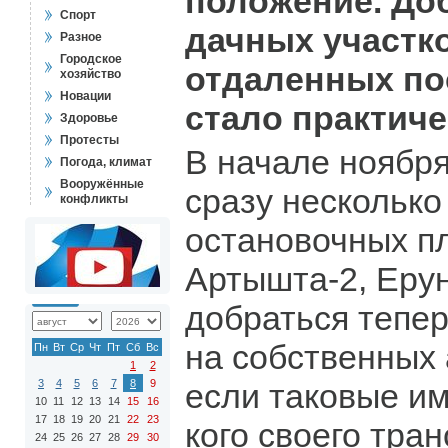
положение. До
Спорт
дачных участк
Разное
Городское
отдаленных по
хозяйство
Новации
стало практич
Здоровье
Протесты
В начале ноябр
Погода, климат
Вооружённые
сразу несколько
конфликты
остановочных п
Артышта-2, Ерун
добраться тепе
на собственных
Пн
Вт
Ср
Чт
Пт
Сб
Вс
1
2
3
4
5
6
7
8
9
если таковые им
10
11
12
13
14
15
16
17
18
19
20
21
22
23
кого своего тран
24
25
26
27
28
29
30