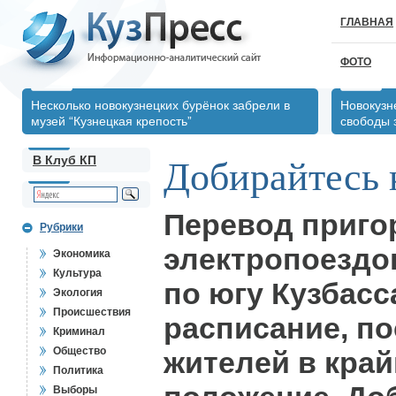
ГЛАВНАЯ
ФОТО
Несколько новокузнецких бурёнок забрели в
Новокузн
музей “Кузнецкая крепость”
свободы 
В Клуб КП
Добирайтесь к
Перевод приг
Рубрики
электропоездо
Экономика
Культура
по югу Кузбасс
Экология
Происшествия
расписание, п
Криминал
Общество
жителей в кра
Политика
Выборы