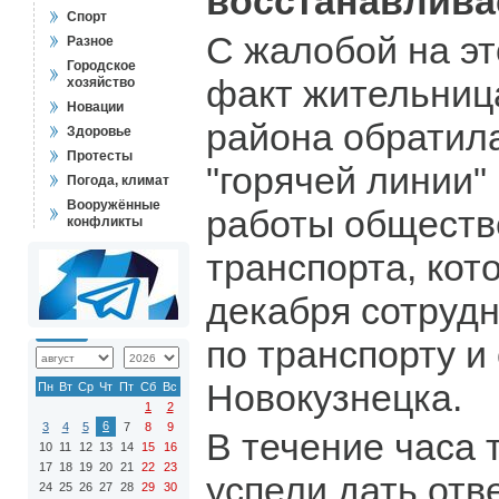
восстанавлива
Спорт
С жалобой на э
Разное
Городское
факт жительниц
хозяйство
Новации
района обратил
Здоровье
Протесты
"горячей линии"
Погода, климат
Вооружённые
работы обществ
конфликты
транспорта, кот
декабря сотруд
по транспорту и
Новокузнецка.
Пн
Вт
Ср
Чт
Пт
Сб
Вс
1
2
6
3
4
5
7
8
9
В течение часа 
10
11
12
13
14
15
16
17
18
19
20
21
22
23
успели дать отве
24
25
26
27
28
29
30