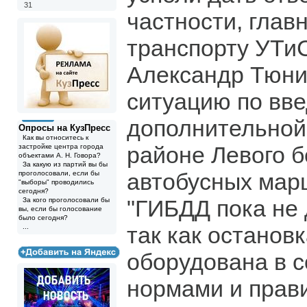
31
частности, глав
транспорту УТи
Александр Тюни
ситуацию по вв
дополнительной
Опросы на КузПресс
Как вы относитесь к
районе Левого б
застройке центра города
объектами А. Н. Говора?
За какую из партий вы бы
автобусных марш
проголосовали, если бы
"выборы" проводились
сегодня?
"ГИБДД пока не
За кого проголосовали бы
вы, если бы голосование
было сегодня?
так как останов
...
оборудована в с
нормами и прав