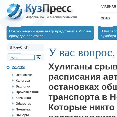
ГЛАВНАЯ
ФОТО
Новокузнецкий драмтеатр представит в Москве
В Кузбас
сразу два спектакля
рукоблуд
В Клуб КП
У вас вопрос,
Хулиганы сры
Рубрики
расписания ав
Экономика
Культура
остановках об
Экология
Происшествия
транспорта в Н
Криминал
Общество
Которые никто
Политика
Выборы