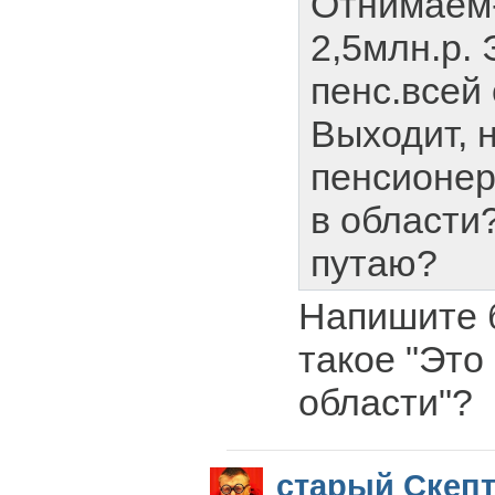
Отнимаем
2,5млн.р. 
пенс.всей 
Выходит, 
пенсионер
в области?
путаю?
Напишите б
такое "Это
области"?
старый Скеп