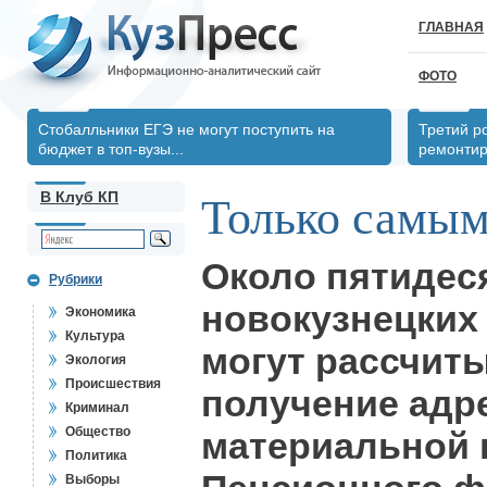
ГЛАВНАЯ
ФОТО
Стобалльники ЕГЭ не могут поступить на
Третий р
бюджет в топ-вузы...
ремонтир
В Клуб КП
Только самы
Около пятидес
Рубрики
новокузнецких
Экономика
Культура
могут рассчит
Экология
Происшествия
получение адр
Криминал
Общество
материальной 
Политика
Выборы