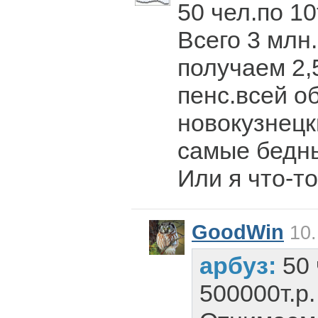
50 чел.по 10т
Всего 3 млн
получаем 2,
пенс.всей о
новокузнецк
самые бедны
Или я что-т
GoodWin
10.
арбуз:
50 
500000т.р.