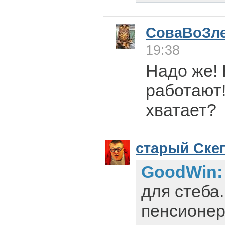
СоваВоЗл
19:38
Надо же! 
работают
хватает?
старый Ске
GoodWin
для стеба
пенсионер