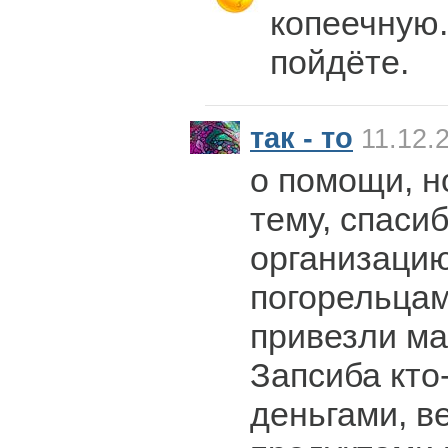
копеечную.
пойдёте.
так - то
11.12.
о помощи, н
тему, спаси
организаци
погорельцам
привезли м
Запсиба кто
деньгами, в