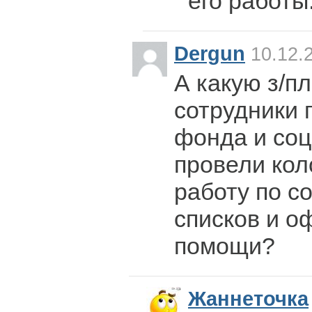
его работы
Dergun
10.12.
А какую з/п
сотрудники 
фонда и соц
провели ко
работу по с
списков и о
помощи?
Жаннеточка