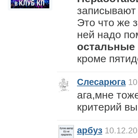
записывают 
Это что же з
ней надо по
остальные
кроме пятид
Слесарюга
10
ага,мне тож
критерий вы
арбуз
10.12.20