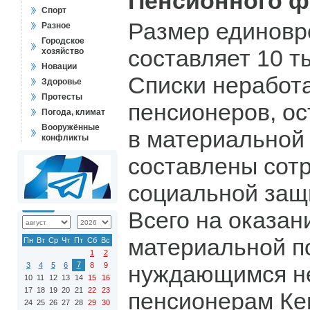
Пенсионного ф
Спорт
Размер единов
Разное
Городское
составляет 10 т
хозяйство
Новации
Списки нерабо
Здоровье
Протесты
пенсионеров, о
Погода, климат
Вооружённые
в материальной
конфликты
составлены сот
социальной защ
Всего на оказан
материальной п
Пн
Вт
Ср
Чт
Пт
Сб
Вс
1
2
7
3
4
5
6
8
9
нуждающимся н
10
11
12
13
14
15
16
17
18
19
20
21
22
23
пенсионерам Ке
24
25
26
27
28
29
30