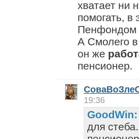
хватает ни н
помогать, в 
Пенфондом 
А Смолего в 
он же
рабо
пенсионер.
СоваВоЗле
19:36
GoodWin
для стеба
пенсионер