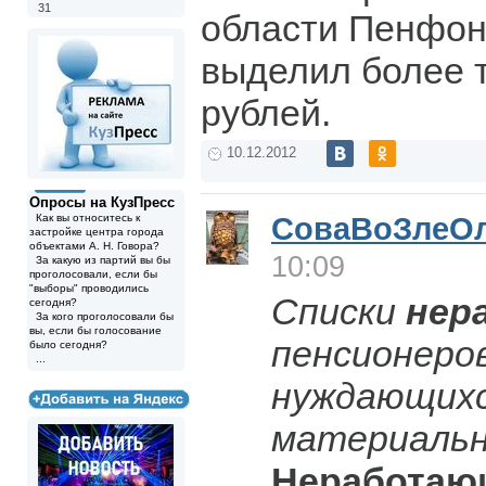
31
области Пенфонд
выделил более 
рублей.
10.12.2012
Опросы на КузПресс
Как вы относитесь к
СоваВоЗлеО
застройке центра города
объектами А. Н. Говора?
10:09
За какую из партий вы бы
проголосовали, если бы
"выборы" проводились
Списки
нер
сегодня?
За кого проголосовали бы
вы, если бы голосование
пенсионеро
было сегодня?
...
нуждающихс
материальн
Неработаю