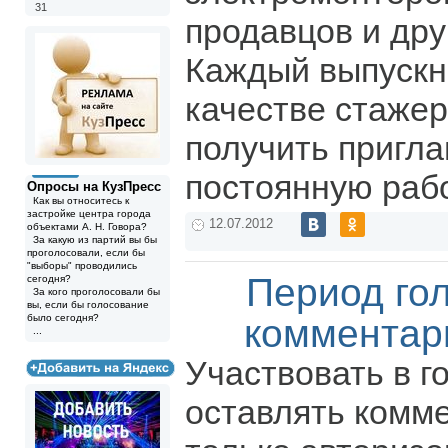
31
продавцов и дру
Каждый выпускн
качестве стажер
получить пригл
постоянную рабо
Опросы на КузПресс
Как вы относитесь к
застройке центра города
12.07.2012
объектами А. Н. Говора?
За какую из партий вы бы
проголосовали, если бы
"выборы" проводились
Период го
сегодня?
За кого проголосовали бы
вы, если бы голосование
было сегодня?
комментар
...
Участвовать в г
оставлять комм