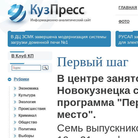
ГЛАВНАЯ
ФОТО
В ДЦ ЗСМК завершена модернизация системы
РУСАЛ за
загрузки доменной печи №1
для элек
В Клуб КП
Первый шаг
В центре занят
Рубрики
Новокузнецка 
Экономика
Культура
программа "Пе
Экология
Происшествия
место".
Криминал
Общество
Семь выпускник
Политика
Выборы