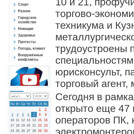
10 и 21, профуч
Спорт
торгово-экономи
Разное
Городское
техникума и Куз
хозяйство
Новации
металлургическ
Здоровье
Протесты
трудоустроены 
Погода, климат
Вооружённые
специальностям:
конфликты
юрисконсульт, п
торговый агент,
Сегодня в рамк
Пн
Вт
Ср
Чт
Пт
Сб
Вс
открыто еще 47 
1
2
7
3
4
5
6
8
9
операторов ПК, 
10
11
12
13
14
15
16
17
18
19
20
21
22
23
электромонтеров
24
25
26
27
28
29
30