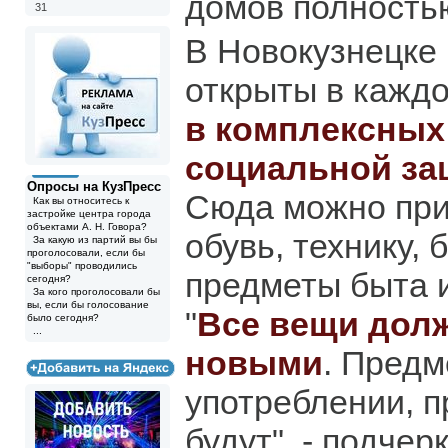
домов полность
31
В Новокузнецке
открыты в каждо
в комплексных
социальной за
Опросы на КузПресс
Сюда можно при
Как вы относитесь к
застройке центра города
объектами А. Н. Говора?
обувь, технику,
За какую из партий вы бы
проголосовали, если бы
"выборы" проводились
предметы быта и
сегодня?
За кого проголосовали бы
вы, если бы голосование
"
Все вещи дол
было сегодня?
...
новыми
. Предм
употреблении, п
будут", - подчер