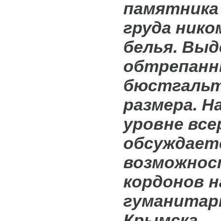
памятника
груда нико
белья. Выд
обтрепан
бюстгальт
размера. Н
уровне все
обсуждает
возможнос
кордонов н
гуманитар
Крымска.