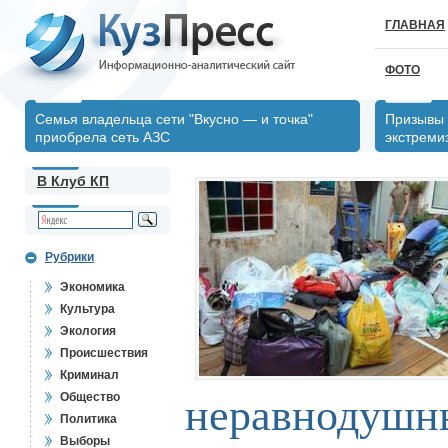
ГЛАВНАЯ
ФОТО
Семья владельца сети "Вкусно — и точка"
Призывы 
приобрела сеть АЗС
экстреми
В Клуб КП
Рубрики
Экономика
Культура
Экология
Происшествия
Криминал
Общество
неравнодушн
Политика
Выборы