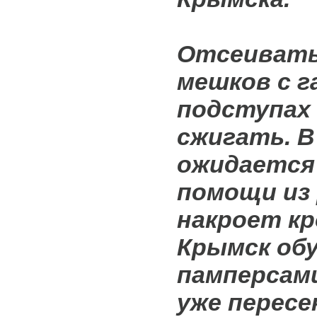
Отсеивать
мешков с г
подступах 
сжигать. 
ожидается
помощи из 
накроет к
Крымск обу
памперсам
уже пересе