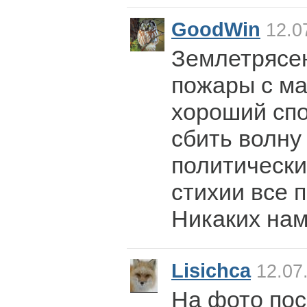
GoodWin
12.0
Землетрясен
пожары с ма
хороший спо
сбить волну
политически
стихии все 
Никаких нам
Lisichca
12.07.
На фото пос