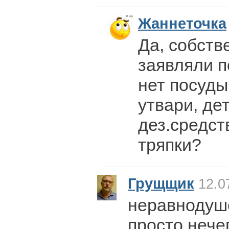
Жаннеточка
Да, собстве
заявляли п
нет посуд
утвари, де
дез.средст
тряпки?
Грущщик
12.0
неравнодуше
просто нечег