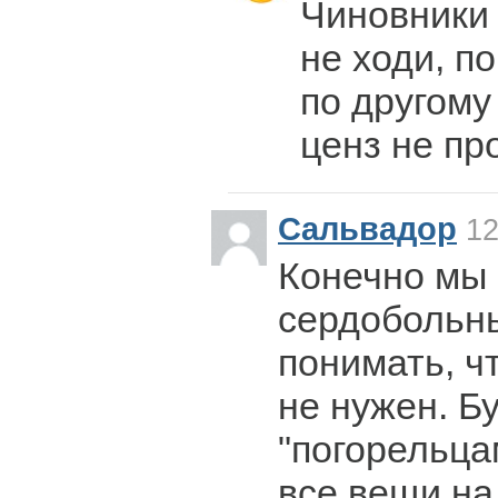
Чиновники 
не ходи, п
по другому
ценз не пр
Сальвадор
12
Конечно мы
сердобольн
понимать, ч
не нужен. Бу
"погорельцам
все вещи на