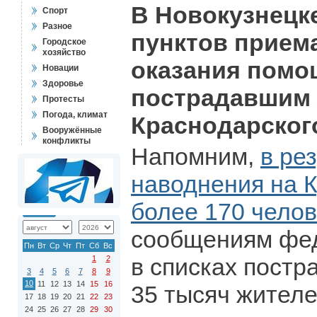
В Новокузнецк
Спорт
Разное
пунктов прием
Городское
хозяйство
оказания помо
Новации
Здоровье
пострадавшим
Протесты
Погода, климат
Краснодарского
Вооружённые
конфликты
Напомним,
в ре
наводнения на К
более 170 челов
сообщениям фе
Пн
Вт
Ср
Чт
Пт
Сб
Вс
в списках постр
1
2
3
4
5
6
7
8
9
10
11
12
13
14
15
16
35 тысяч жителе
17
18
19
20
21
22
23
24
25
26
27
28
29
30