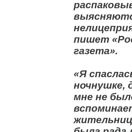
распаковы
выясняют
нелицепри
пишет «Ро
газета».
«Я спаслас
ночнушке, 
мне не был
вспоминае
жительниц
была рада